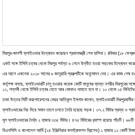
মিরপুর-কালশী ফ্লাইওভার উদ্বোধন করেছেন প্রধানমন্ত্রী শেখ হাসিনা। রবিবার (১৮ ফেব্
একই সঙ্গে ইসিবি চত্বর থেকে মিরপুর পর্যন্ত ৬ লেনে উন্নীত হওয়া সড়কের উদ্বোধন করেছে
এর আগে একনেক ২০১৮ সালের ৯ জানুয়ারি প্রকল্পটিকে অনুমোদন দেয়। এর কাজ শেষ হ
কর্তৃপক্ষ বলছে, ফ্লাইওভারটি চালু হওয়ায় কয়েক কোটি মানুষের ব্যস্ত নগরীর মিরপুরের সঙ
১২, পল্লবী থেকে ইসিবি চত্বর যেতে আর কোথাও থামতে হবে না। ১০ থেকে ১৫ মিনিটের মধ
ঢাকা উত্তর সিটি করপোরেশনের মেয়র আতিকুল ইসলাম জানান, ফ্লাইওভারটি মিরপুরবাসীর
ফ্লাইওভারের নিচ দিয়ে সমান তালে চলতে তৈরি হয়েছে সড়ক। ৩৭.২ মিটার প্রস্থ ও প
মূল ফ্লাইওভারের দৈর্ঘ্য ২ হাজার ৩৩৫ মিটার। ৪৭৫ মিটারের র‌্যাম্প রয়েছে পাঁচটি। ৬৮ট
বিএনসিসি ও বাংলাদেশ আর্মি (২৪ ইঞ্জিনিয়ার কনস্ট্রাকশন ব্রিগেড) ১ হাজার ১২ কোটি টাকা