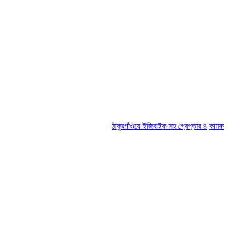
ঠাকুরগাঁওয়ে ইজিবাইক সহ গ্রেপ্তার ৪
কামরুল-জসিম প