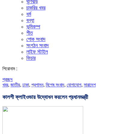
ঘূর্ণিঝড়
চাকরির খবর
ধর্ম
বন্যা
ভূমিকম্প
শীত
শোক সংবাদ
সংগঠন সংবাদ
লাইফ স্টাইল
ফিচার
শিরোনাম :
প্রচ্ছদ
খবর
,
জাতীয়
,
ঢাকা
,
প্রশাসন
,
বিশেষ সংবাদ
,
যোগাযোগ
,
সারাদেশ
কালশী ফ্লাইওভার উদ্বোধন করলেন প্রধানমন্ত্রী