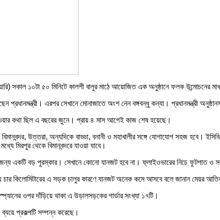
রুয়ারি) সকাল ১০টা ৫০ মিনিটে কালশী বালুর মাঠে আয়োজিত এক অনুষ্ঠানে ফলক উন্মোচনের মা
ন প্রধানমন্ত্রী। এরপর সেখানে মোনাজাতে অংশ নেন বঙ্গবন্ধু কন্যা। প্রধানমন্ত্রী অনুষ্ঠ
ওয়ার কথা ছিল এ বছরের জুনে। প্রায় ৪ মাস আগেই কাজ শেষ হয়েছে।
্গে বিমানবন্দর, উত্তরা, অন্যদিকে বাড্ডা, বনানী ও মহাখালীর সঙ্গে যোগাযোগ সহজ হবে। ইস
্যে মিরপুর থেকে বিমানবন্দরে যাওয়া যাবে।
 জন্য একটি বড় পুরস্কার। সেখানে কোনো যানজট হবে না। ফ্লাইওভারের নিচে ফুটপাত ও 
্রায় চার কিলোমিটারের এ সড়ক চালুর কারণে যানজট অনেক কমে আসবে বলে জানান মেয়র আত
ি স্প্যানের ওপর দাঁড়িয়ে থাকা এ উড়ালসড়কের গার্ডার সংখ্যা ১৭টি।
 ব্যয়ে প্রকল্পটি সম্পন্ন করেছে।