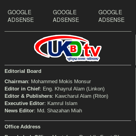
GOOGLE
GOOGLE
GOOGLE
দেশ রক্ষায় প্রগতিশীল সাংবাদিকদের ভুমিকা গুরুত্বপূর্ণ
-মহিবুল হাসান চৌধুরী
ADSENSE
ADSENSE
ADSENSE
আহলে সুন্নাত এর কার্যক্রম বাস্তবায়নের আহ্বান
শিক্ষিকার ওপর হামলাকারীদের গ্রেফতারের দাবিতে
Editorial Board
মানববন্ধন অনুষ্ঠিত
Chairman
: Mohammed Mokis Monsur
Editor in Chief
: Eng. Khayrul Alam (Linkon)
Editor & Publishers
: Kawcharul Alam (Riton)
বিমানের সিলেট-ম্যানচেস্টার সরাসরি ফ্লাইট চালু হচ্ছে
সোমবার
Executive Editor
: Kamrul Islam
News Editor
: Md. Shazahan Miah
ঠাকুরগাঁওয়ে শিশু ধর্ষকের যাবজ্জীবন কারাদণ্ড
Office Address