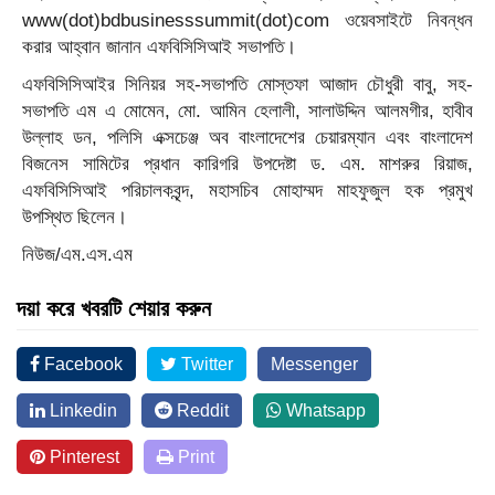
www(dot)bdbusinesssummit(dot)com ওয়েবসাইটে নিবন্ধন
করার আহ্বান জানান এফবিসিসিআই সভাপতি।
এফবিসিসিআইর সিনিয়র সহ-সভাপতি মোস্তফা আজাদ চৌধুরী বাবু, সহ-
সভাপতি এম এ মোমেন, মো. আমিন হেলালী, সালাউদ্দিন আলমগীর, হাবীব
উল্লাহ ডন, পলিসি এক্সচেঞ্জ অব বাংলাদেশের চেয়ারম্যান এবং বাংলাদেশ
বিজনেস সামিটের প্রধান কারিগরি উপদেষ্টা ড. এম. মাশরুর রিয়াজ,
এফবিসিসিআই পরিচালকবৃন্দ, মহাসচিব মোহাম্মদ মাহফুজুল হক প্রমুখ
উপস্থিত ছিলেন।
নিউজ/এম.এস.এম
দয়া করে খবরটি শেয়ার করুন
Facebook
Twitter
Messenger
Linkedin
Reddit
Whatsapp
Pinterest
Print