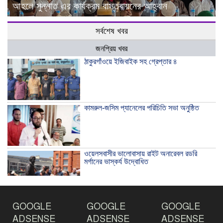
আহলে সুন্নাত এর কার্যক্রম বাস্তবায়নের আহ্বান
সর্বশেষ খবর
জনপ্রিয় খবর
ঠাকুরগাঁওয়ে ইজিবাইক সহ গ্রেপ্তার ৪
কামরুল-জসিম প্যানেলের পরিচিতি সভা অনুষ্ঠিত
ওয়েলসবাসীর ভালোবাসায় রাইট অনারেবল রডরি
মর্গানের ভাস্কর্য উদ্বোধিত
ঠাকুরগাঁওয়ে ইয়াবাসহ যুবক আটক
GOOGLE
GOOGLE
GOOGLE
ADSENSE
ADSENSE
ADSENSE