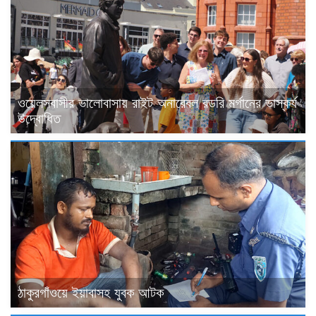
ওয়েলসবাসীর ভালোবাসায় রাইট অনারেবল রডরি মর্গানের ভাস্কর্য
উদ্বোধিত
ঠাকুরগাঁওয়ে ইয়াবাসহ যুবক আটক