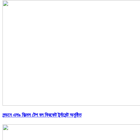
লন্ডনে এস৯ ফিল্মস টেপ বল ক্রিকেট টুর্নামেন্ট অনুষ্ঠিত