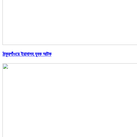
ঠাকুরগাঁওয়ে ইয়াবাসহ যুবক আটক