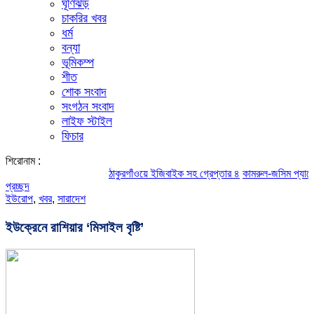
ঘূর্ণিঝড়
চাকরির খবর
ধর্ম
বন্যা
ভূমিকম্প
শীত
শোক সংবাদ
সংগঠন সংবাদ
লাইফ স্টাইল
ফিচার
শিরোনাম :
ঠাকুরগাঁওয়ে ইজিবাইক সহ গ্রেপ্তার ৪
কামরুল-জসিম প্যানেলের পরিচ
প্রচ্ছদ
ইউরোপ
,
খবর
,
সারাদেশ
ইউক্রেনে রাশিয়ার ‘মিসাইল বৃষ্টি’