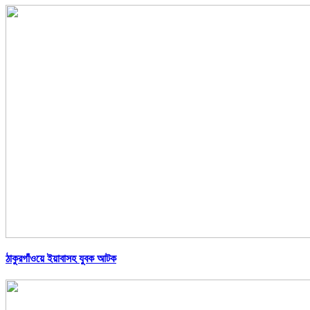
ঠাকুরগাঁওয়ে ইয়াবাসহ যুবক আটক