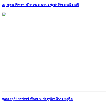
৩২ বছরের শিক্ষকতা জীবন থেকে অবসরে প্রধান শিক্ষক জহির আলী
লন্ডনে চতুর্দশ বাংলাদেশ বইমেলা ও সাংষ্কৃতিক উৎসব অনুষ্ঠিত