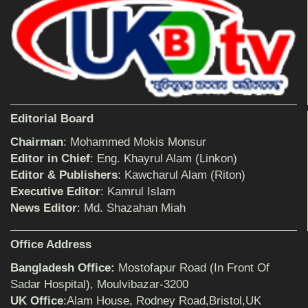
শিক্ষিকার ওপর হামলাকারীদের গ্রেফতারের দাবিতে
মানববন্ধন অনুষ্ঠিত
Editorial Board
বিমানের সিলেট-ম্যানচেস্টার সরাসরি ফ্লাইট চালু হচ্ছে
সোমবার
Chairman
: Mohammed Mokis Monsur
Editor in Chief
: Eng. Khayrul Alam (Linkon)
Editor & Publishers
: Kawcharul Alam (Riton)
ঠাকুরগাঁওয়ে শিশু ধর্ষকের যাবজ্জীবন কারাদণ্ড
Executive Editor
: Kamrul Islam
News Editor
: Md. Shazahan Miah
Office Address
সেনাবাহিনীর পক্ষ থেকে ক্রীড়া সামগ্রী ও আর্থিক
সহায়তা প্রদান অনুষ্ঠিত
Bangladesh Office:
Mostofapur Road (In Front Of
Sadar Hospital), Moulvibazar-3200
UK Office
:Alam House, Rodney Road,Bristol,UK