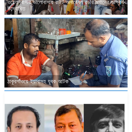
ওয়েলসবাসীর ভালোবাসায় রাইট অনারেবল রডরি মর্গানের ভাস্কর্য
উদ্বোধিত
ঠাকুরগাঁওয়ে ইয়াবাসহ যুবক আটক