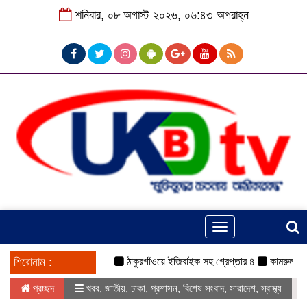
শনিবার, ০৮ অগাস্ট ২০২৬, ০৬:৪৩ অপরাহ্ন
Toggle
navigation
শিরোনাম :
ঠাকুরগাঁওয়ে ইজিবাইক সহ গ্রেপ্তার ৪
কামরুল-জসিম প্য
প্রচ্ছদ
খবর
,
জাতীয়
,
ঢাকা
,
প্রশাসন
,
বিশেষ সংবাদ
,
সারাদেশ
,
স্বাস্থ্য