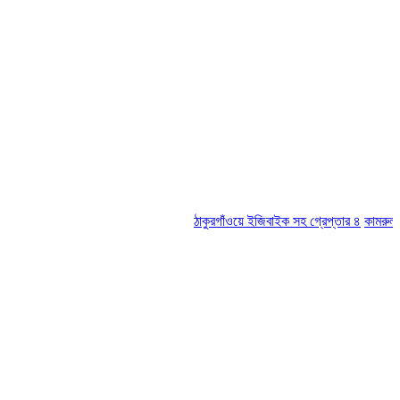
ঠাকুরগাঁওয়ে ইজিবাইক সহ গ্রেপ্তার ৪
কামরুল-জসিম প্