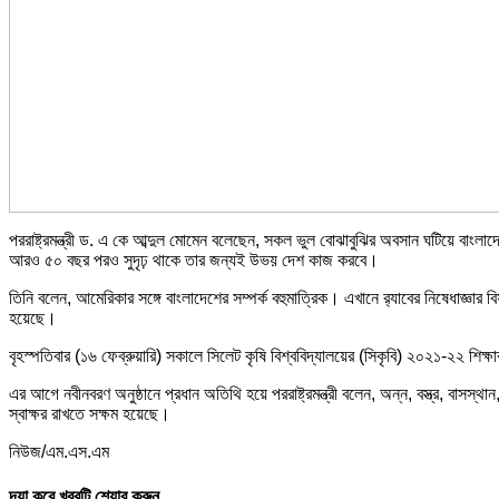
পররাষ্ট্রমন্ত্রী ড. এ কে আব্দুল মোমেন বলেছেন, সকল ভুল বোঝাবুঝির অবসান ঘটিয়ে বাংলাদ
আরও ৫০ বছর পরও সুদৃঢ় থাকে তার জন্যই উভয় দেশ কাজ করবে।
তিনি বলেন, আমেরিকার সঙ্গে বাংলাদেশের সম্পর্ক বহুমাত্রিক। এখানে র‍্যাবের নিষেধাজ্ঞ
হয়েছে।
বৃহস্পতিবার (১৬ ফেব্রুয়ারি) সকালে সিলেট কৃষি বিশ্ববিদ্যালয়ের (সিকৃবি) ২০২১-২২ শিক্ষা
এর আগে নবীনবরণ অনুষ্ঠানে প্রধান অতিথি হয়ে পররাষ্ট্রমন্ত্রী বলেন, অন্ন, বস্ত্র, বাসস্থ
স্বাক্ষর রাখতে সক্ষম হয়েছে।
নিউজ/এম.এস.এম
দয়া করে খবরটি শেয়ার করুন