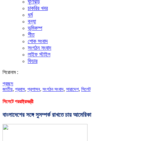
ঘূর্ণিঝড়
চাকরির খবর
ধর্ম
বন্যা
ভূমিকম্প
শীত
শোক সংবাদ
সংগঠন সংবাদ
লাইফ স্টাইল
ফিচার
শিরোনাম :
প্রচ্ছদ
জাতীয়
,
প্রবাস
,
প্রশাসন
,
সংগঠন সংবাদ
,
সারাদেশ
,
সিলেট
সিলেটে পররাষ্ট্রমন্ত্রী
বাংলাদেশের সঙ্গে সুসম্পর্ক রাখতে চায় আমেরিকা