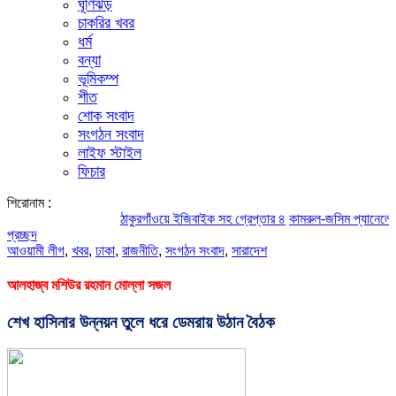
ঘূর্ণিঝড়
চাকরির খবর
ধর্ম
বন্যা
ভূমিকম্প
শীত
শোক সংবাদ
সংগঠন সংবাদ
লাইফ স্টাইল
ফিচার
শিরোনাম :
ঠাকুরগাঁওয়ে ইজিবাইক সহ গ্রেপ্তার ৪
কামরুল-জসিম প্যানেলের পরিচিতি
প্রচ্ছদ
আওয়ামী লীগ
,
খবর
,
ঢাকা
,
রাজনীতি
,
সংগঠন সংবাদ
,
সারাদেশ
আলহাজ্ব মশিউর রহমান মোল্লা সজল
শেখ হাসিনার উন্নয়ন তুলে ধরে ডেমরায় উঠান বৈঠক