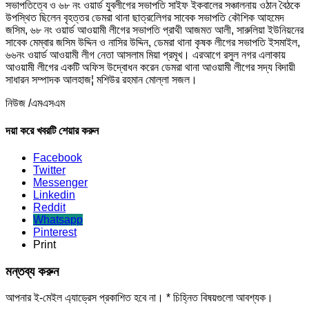
সভাপতিত্বে ও ৬৮ নং ওয়ার্ড যুবলীগের সভাপতি সাইফ ইকবালের সঞ্চালনায় ওঠান বৈঠকে
উপস্থিত ছিলেন বৃহত্তর ডেমরা থানা ছাত্রলেিগর সাবেক সভাপতি কৌশিক আহমেদ
জসিম, ৬৮ নং ওয়ার্ড আওয়ামী লীগের সভাপতি প্রাথী আজমত আলী, সারুলিয়া ইউনিয়নের
সাবেক মেম্বার জসিম উদ্দিন ও নাসির উদ্দিন, ডেমরা থানা কৃষক লীগের সভাপতি ইসমাইল,
৬৬নং ওয়ার্ড আওয়ামী লীগ নেতা আসলাম মিয়া প্রমূখ। এরআগে রসুল নগর এলাকায়
আওয়ামী লীগের একটি অফিস উদ্বোধন করেন ডেমরা থানা আওয়ামী লীগের সদ্য বিদায়ী
সাধারন সম্পাদক আলহাজ¦ মশিউর রহমান মোল্লা সজল।
নিউজ /এমএসএম
দয়া করে খবরটি শেয়ার করুন
Facebook
Twitter
Messenger
Linkedin
Reddit
Whatsapp
Pinterest
Print
মন্তব্য করুন
আপনার ই-মেইল এ্যাড্রেস প্রকাশিত হবে না।
*
চিহ্নিত বিষয়গুলো আবশ্যক।