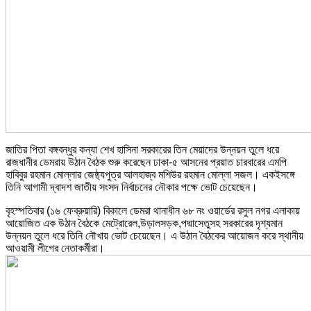
জাতির পিতা বঙ্গবন্ধুর কন্যা শেখ হাসিনা সরকারের তিন মেয়াদের উন্নয়ন তুলে ধরে
রাজধানীর ডেমরায় উঠান বৈঠক শুরু করেছেন ঢাকা-৫ আসনের প্রয়াত চারবারের এমপি
হাবিবুর রহমান মোল্লার জেষ্ঠ্যপুত্র আলহাজ্ব মশিউর রহমান মোল্লা সজল। একইসঙ্গে
তিনি আগামী দ্বাদশ জাতীয় সংসদ নির্বাচনের নৌকার পক্ষে ভোট চেয়েছেন।
বৃহস্পতিবার (১৬ ফেব্রুয়ারি) বিকালে ডেমরা থানাধীন ৬৮ নং ওয়ার্ডের রসুল নগর এলাকায়
আয়োজিত এক উঠান বৈঠকে মেট্রোরেল,উড়ালসড়ক,পদ্মাসেতুসহ সরকারের দৃশ্যমান
উন্নয়ন তুলে ধরে তিনি নৌখায় ভোট চেয়েছেন। এ উঠান বৈঠকের আয়োজন করে স্থানীয়
আওয়ামী লীগের নেতাকর্মীরা।