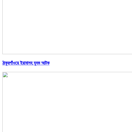
ঠাকুরগাঁওয়ে ইয়াবাসহ যুবক আটক