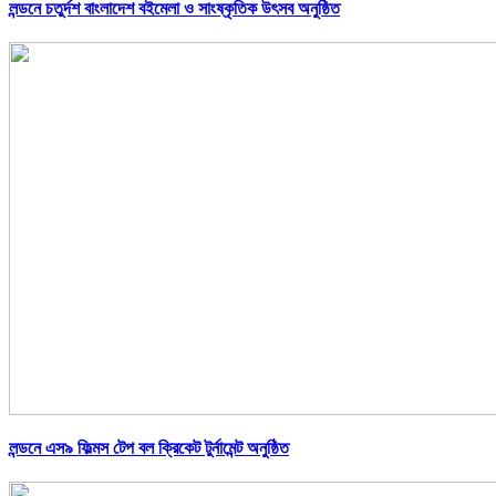
লন্ডনে চতুর্দশ বাংলাদেশ বইমেলা ও সাংষ্কৃতিক উৎসব অনুষ্ঠিত
লন্ডনে এস৯ ফিল্মস টেপ বল ক্রিকেট টুর্নামেন্ট অনুষ্ঠিত