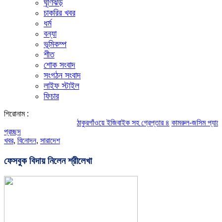
ঘূর্ণিঝড়
চাকরির খবর
ধর্ম
বন্যা
ভূমিকম্প
শীত
শোক সংবাদ
সংগঠন সংবাদ
লাইফ স্টাইল
ফিচার
শিরোনাম :
ঠাকুরগাঁওয়ে ইজিবাইক সহ গ্রেপ্তার ৪
কামরুল-জসিম প্যানেলের পরিচ
প্রচ্ছদ
খবর
,
বিনোদন
,
সারাদেশ
ফেসবুক বিদায় নিলেন শ্রীলেখা