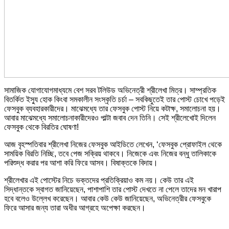
সামাজিক যোগাযোগমাধ্যমে বেশ সরব টলিউড অভিনেত্রী শ্রীলেখা মিত্র। সাম্প্রতিক
বিতর্কিত ইস্যু হোক কিংবা সমকালীন সংস্কৃতি চর্চা – সবকিছুতেই তার পোস্ট চোখে পড়েই
ফেসবুক ব্যবহারকারীদের। মাঝেমধ্যে তার ফেসবুক পোস্ট নিয়ে কটাক্ষ, সমালোচনা হয়।
আবার মাঝেমধ্যে সমালোচনাকারীদেরও পাল্টা জবাব দেন তিনি। সেই শ্রীলেখোই দিলেন
ফেসবুক থেকে বিরতির ঘোষণা!
আজ বৃহস্পতিবার শ্রীলেখা নিজের ফেসবুক আইডিতে লেখেন, ‘ফেসবুক প্রোফাইল থেকে
সাময়িক বিরতি নিচ্ছি, তবে পেজ সক্রিয় থাকবে। নিজেকে এবং নিজের বন্ধু তালিকাকে
পরিশুদ্ধ করার পর আশা করি ফিরে আসব। বিষাক্তকে বিদায়।
শ্রীলেখার এই পোস্টের নিচে ভক্তদের প্রতিক্রিয়াও কম নয়। কেউ তার এই
সিদ্ধান্তকে স্বাগত জানিয়েছেন, পাশাপাশি তার পোস্ট দেখতে না পেলে তাদের মন খারাপ
হবে বলেও উল্লেখ করেছেন। আবার কেউ কেউ জানিয়েছেন, অভিনেত্রীর ফেসবুকে
ফিরে আসার জন্য তারা অধীর আগ্রহে অপেক্ষা করছেন।