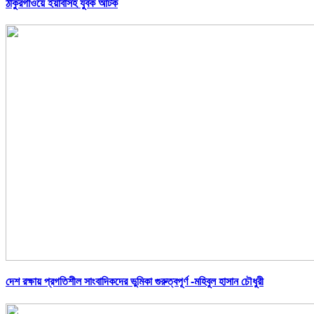
ঠাকুরগাঁওয়ে ইয়াবাসহ যুবক আটক
দেশ রক্ষায় প্রগতিশীল সাংবাদিকদের ভুমিকা গুরুত্বপূর্ণ -মহিবুল হাসান চৌধুরী