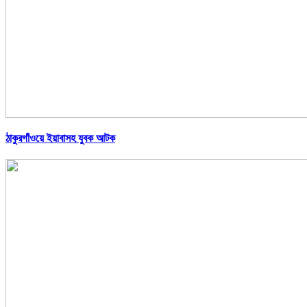
ঠাকুরগাঁওয়ে ইয়াবাসহ যুবক আটক