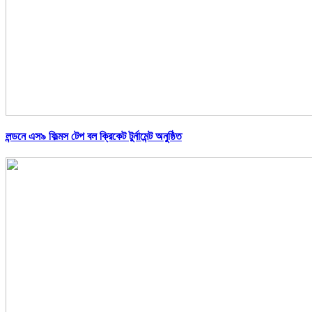
লন্ডনে এস৯ ফিল্মস টেপ বল ক্রিকেট টুর্নামেন্ট অনুষ্ঠিত