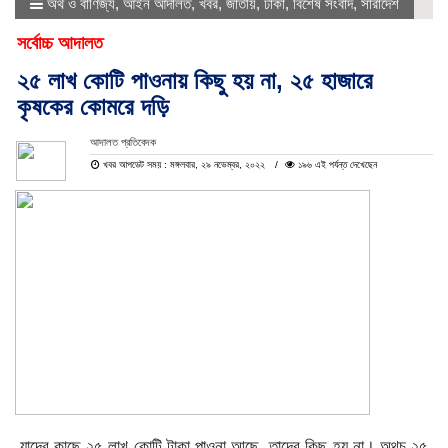
অর্থ ও বাণিজ্য
,
আইন আদালত
,
খবর
,
জাতীয়
,
ঢাকা
,
বিশেষ সংবাদ
,
সারাদেশ
সর্বোচ্চ আদালত
২৫ লাখ কোটি পাওনায় কিছু হয় না, ২৫ হাজারে
কৃষকের কোমরে দড়ি
আদালত প্রতিবেদক
খবর আপডেট সময় : মঙ্গলবার, ২৯ নভেম্বর, ২০২২
১৯৬ এই পর্যন্ত দেখেছেন
যাদের কাছে ২৫ লাখ কোটি টাকা পাওনা আছে, তাদের কিছু হয় না। অথচ ২৫