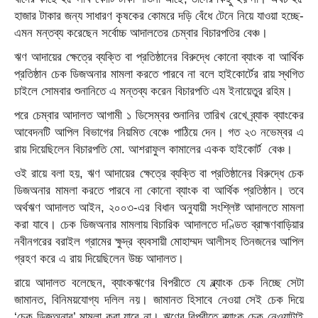
হাজার টাকার জন্য সাধারণ কৃষকের কোমরে দড়ি বেঁধে টেনে নিয়ে যাওয়া হচ্ছে-
এমন মন্তব্য করেছেন সর্বোচ্চ আদালতের চেম্বার বিচারপতির বেঞ্চ।
ঋণ আদায়ের ক্ষেত্রে ব্যক্তি বা প্রতিষ্ঠানের বিরুদ্ধে কোনো ব্যাংক বা আর্থিক
প্রতিষ্ঠান চেক ডিজঅনার মামলা করতে পারবে না বলে হাইকোর্টের রায় স্থগিত
চাইলে সোমবার শুনানিতে এ মন্তব্য করেন বিচারপতি এম ইনায়েতুর রহিম।
পরে চেম্বার আদালত আগামী ১ ডিসেম্বর শুনানির তারিখ রেখে ব্র্যাক ব্যাংকের
আবেদনটি আপিল বিভাগের নিয়মিত বেঞ্চে পাঠিয়ে দেন। গত ২৩ নভেম্বর এ
রায় দিয়েছিলেন বিচারপতি মো. আশরাফুল কামালের একক হাইকোর্ট বেঞ্চ।
ওই রায়ে বলা হয়, ঋণ আদায়ের ক্ষেত্রে ব্যক্তি বা প্রতিষ্ঠানের বিরুদ্ধে চেক
ডিজঅনার মামলা করতে পারবে না কোনো ব্যাংক বা আর্থিক প্রতিষ্ঠান। তবে
অর্থঋণ আদালত আইন, ২০০৩-এর বিধান অনুযায়ী সংশ্লিষ্ট আদালতে মামলা
করা যাবে। চেক ডিজঅনার মামলায় বিচারিক আদালতে দণ্ডিত ব্রাহ্মণবাড়িয়ার
নবীনগরের বরাইল গ্রামের ক্ষুদ্র ব্যবসায়ী মোহাম্মদ আলীসহ তিনজনের আপিল
গ্রহণ করে এ রায় দিয়েছিলেন উচ্চ আদালত।
রায়ে আদালত বলেছেন, ব্যাংকঋণের বিপরীতে যে ব্ল্যাংক চেক নিচ্ছে সেটা
জামানত, বিনিময়যোগ্য দলিল নয়। জামানত হিসাবে নেওয়া সেই চেক দিয়ে
‘চেক ডিজঅনার’ মামলা করা যাবে না। ঋণের বিপরীতে ব্ল্যাংক চেক নেওয়াটাই