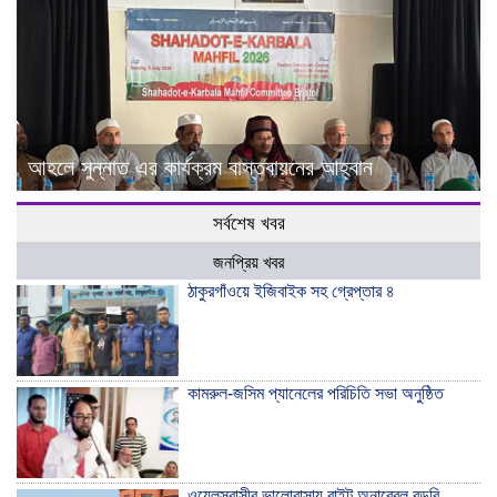
আহলে সুন্নাত এর কার্যক্রম বাস্তবায়নের আহ্বান
সর্বশেষ খবর
জনপ্রিয় খবর
ঠাকুরগাঁওয়ে ইজিবাইক সহ গ্রেপ্তার ৪
কামরুল-জসিম প্যানেলের পরিচিতি সভা অনুষ্ঠিত
ওয়েলসবাসীর ভালোবাসায় রাইট অনারেবল রডরি