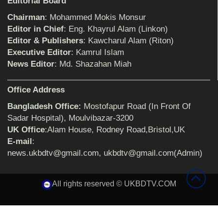
Editorial Board
বিমানের সিলেট-ম্যানচেস্টার সরাসরি ফ্লাইট চালু হচ্ছে
সোমবার
Chairman
: Mohammed Mokis Monsur
Editor in Chief
: Eng. Khayrul Alam (Linkon)
Editor & Publishers
: Kawcharul Alam (Riton)
ঠাকুরগাঁওয়ে শিশু ধর্ষকের যাবজ্জীবন কারাদণ্ড
Executive Editor
: Kamrul Islam
News Editor
: Md. Shazahan Miah
Office Address
সেনাবাহিনীর পক্ষ থেকে ক্রীড়া সামগ্রী ও আর্থিক
সহায়তা প্রদান অনুষ্ঠিত
Bangladesh Office:
Mostofapur Road (In Front Of
Sadar Hospital), Moulvibazar-3200
UK Office
:Alam House, Rodney Road,Bristol,UK
৩২ বছরের শিক্ষকতা জীবন থেকে অবসরে প্রধান
E-mail
:
শিক্ষক জহির আলী
news.ukbdtv@gmail.com, ukbdtv@gmail.com(Admin)
All rights reserved © UKBDTV.COM
লন্ডনে চতুর্দশ বাংলাদেশ বইমেলা ও সাংষ্কৃতিক উৎসব
অনুষ্ঠিত