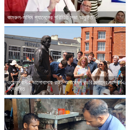
কামরুল-জসিম প্যানেলের পরিচিতি সভা অনুষ্ঠিত
ওয়েলসবাসীর ভালোবাসায় রাইট অনারেবল রডরি মর্গানের ভাস্কর্য
উদ্বোধিত