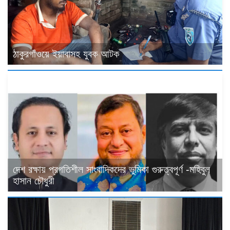
ঠাকুরগাঁওয়ে ইয়াবাসহ যুবক আটক
দেশ রক্ষায় প্রগতিশীল সাংবাদিকদের ভুমিকা গুরুত্বপূর্ণ -মহিবুল
হাসান চৌধুরী