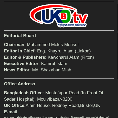
আহলে সুন্নাত এর কার্যক্রম বাস্তবায়নের আহ্বান
শিক্ষিকার ওপর হামলাকারীদের গ্রেফতারের দাবিতে
Editorial Board
মানববন্ধন অনুষ্ঠিত
Chairman
: Mohammed Mokis Monsur
Editor in Chief
: Eng. Khayrul Alam (Linkon)
Editor & Publishers
: Kawcharul Alam (Riton)
বিমানের সিলেট-ম্যানচেস্টার সরাসরি ফ্লাইট চালু হচ্ছে
সোমবার
Executive Editor
: Kamrul Islam
News Editor
: Md. Shazahan Miah
ঠাকুরগাঁওয়ে শিশু ধর্ষকের যাবজ্জীবন কারাদণ্ড
Office Address
Bangladesh Office:
Mostofapur Road (In Front Of
Sadar Hospital), Moulvibazar-3200
UK Office
:Alam House, Rodney Road,Bristol,UK
সেনাবাহিনীর পক্ষ থেকে ক্রীড়া সামগ্রী ও আর্থিক
সহায়তা প্রদান অনুষ্ঠিত
E-mail
: