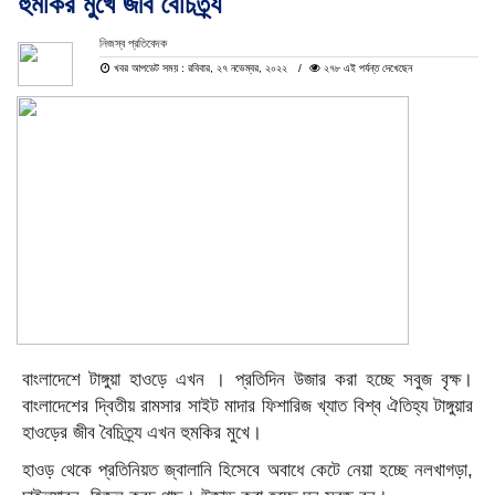
হুমকির মুখে জীব বৈচিত্র্য
নিজস্ব প্রতিবেদক
খবর আপডেট সময় : রবিবার, ২৭ নভেম্বর, ২০২২
২৭৮ এই পর্যন্ত দেখেছেন
বাংলাদেশে টাঙ্গুয়া হাওড়ে এখন । প্রতিদিন উজার করা হচ্ছে সবুজ বৃক্ষ।
বাংলাদেশের দ্বিতীয় রামসার সাইট মাদার ফিশারিজ খ্যাত বিশ্ব ঐতিহ্য টাঙ্গুয়ার
হাওড়ের জীব বৈচিত্র্য এখন হুমকির মুখে।
হাওড় থেকে প্রতিনিয়ত জ্বালানি হিসেবে অবাধে কেটে নেয়া হচ্ছে নলখাগড়া,