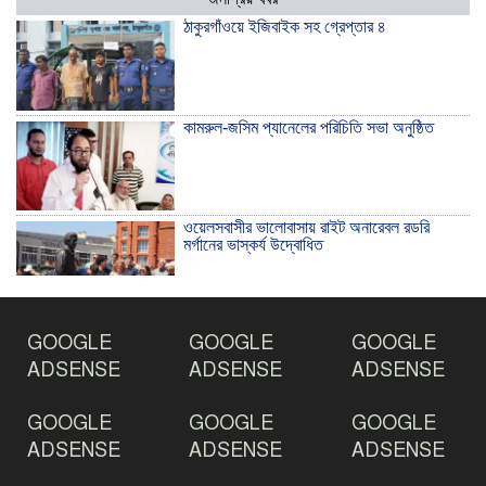
ঠাকুরগাঁওয়ে ইজিবাইক সহ গ্রেপ্তার ৪
কামরুল-জসিম প্যানেলের পরিচিতি সভা অনুষ্ঠিত
ওয়েলসবাসীর ভালোবাসায় রাইট অনারেবল রডরি
মর্গানের ভাস্কর্য উদ্বোধিত
ঠাকুরগাঁওয়ে ইয়াবাসহ যুবক আটক
GOOGLE
GOOGLE
GOOGLE
ADSENSE
ADSENSE
ADSENSE
GOOGLE
GOOGLE
GOOGLE
দেশ রক্ষায় প্রগতিশীল সাংবাদিকদের ভুমিকা গুরুত্বপূর্ণ
-মহিবুল হাসান চৌধুরী
ADSENSE
ADSENSE
ADSENSE