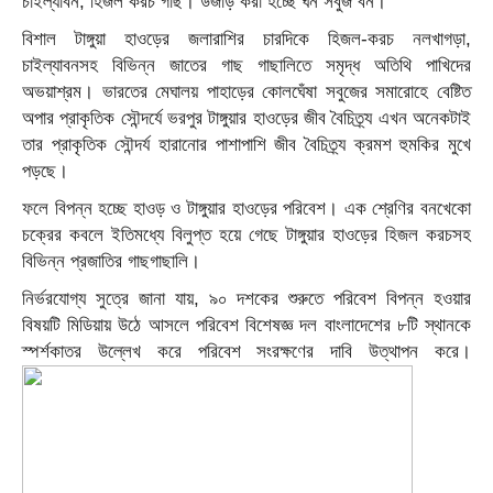
চাইল্যাবন, হিজল করচ গাছ। উজাড় করা হচ্ছে ঘন সবুজ বন।
বিশাল টাঙ্গুয়া হাওড়ের জলারাশির চারদিকে হিজল-করচ নলখাগড়া,
চাইল্যাবনসহ বিভিন্ন জাতের গাছ গাছালিতে সমৃদ্ধ অতিথি পাখিদের
অভয়াশ্রম। ভারতের মেঘালয় পাহাড়ের কোলঘেঁষা সবুজের সমারোহে বেষ্টিত
অপার প্রাকৃতিক সৌন্দর্যে ভরপুর টাঙ্গুয়ার হাওড়ের জীব বৈচিত্র্য এখন অনেকটাই
তার প্রাকৃতিক সৌন্দর্য হারানোর পাশাপাশি জীব বৈচিত্র্য ক্রমশ হুমকির মুখে
পড়ছে।
ফলে বিপন্ন হচ্ছে হাওড় ও টাঙ্গুয়ার হাওড়ের পরিবেশ। এক শ্রেণির বনখেকো
চক্রের কবলে ইতিমধ্যে বিলুপ্ত হয়ে গেছে টাঙ্গুয়ার হাওড়ের হিজল করচসহ
বিভিন্ন প্রজাতির গাছগাছালি।
নির্ভরযোগ্য সুত্রে জানা যায়, ৯০ দশকের শুরুতে পরিবেশ বিপন্ন হওয়ার
বিষয়টি মিডিয়ায় উঠে আসলে পরিবেশ বিশেষজ্ঞ দল বাংলাদেশের ৮টি স্থানকে
স্পর্শকাতর উল্লেখ করে পরিবেশ সংরক্ষণের দাবি উত্থাপন করে।