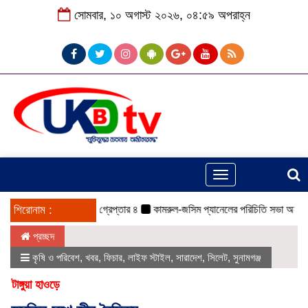
সোমবার, ১০ অগাস্ট ২০২৬, ০৪:৫৯ অপরাহ্ন
Toggle
navigation
রগাঁওয়ে ইজিবাইক সহ গ্রেপ্তার ৪
শিরোনাম :
কামরুল-জসিম প্যানেলের পরিচিতি সভা অনুষ্ঠিত
ও
প্রচ্ছদ
কৃষি ও পরিবেশ
,
খবর
,
ফিচার
,
লাইফ স্টাইল
,
সারাদেশ
,
সিলেট
,
সুনামগঞ্জ
টাঙ্গুয়া হাওড়ে