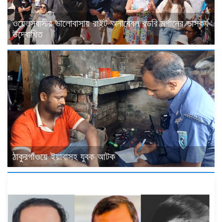
ওয়েলসবাসীর ভালোবাসায় রাইট অনারেবল রডরি মর্গানের ভাস্কর্য
উদ্বোধিত
ঠাকুরগাঁওয়ে ইয়াবাসহ যুবক আটক