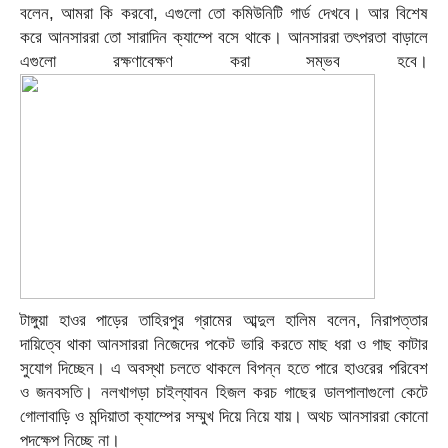
বলেন, আমরা কি করবো, এগুলো তো কমিউনিটি গার্ড দেখবে। আর বিশেষ
করে আনসাররা তো সারাদিন ক্যাম্পে বসে থাকে। আনসাররা তৎপরতা বাড়ালে
এগুলো রক্ষণাবেক্ষণ করা সম্ভব হবে।
টাঙ্গুয়া হাওর পাড়ের তাহিরপুর গ্রামের আব্দুল হালিম বলেন, নিরাপত্তার
দায়িত্বে থাকা আনসাররা নিজেদের পকেট ভারি করতে মাছ ধরা ও গাছ কাটার
সুযোগ দিচ্ছেন। এ অবস্থা চলতে থাকলে বিপন্ন হতে পারে হাওরের পরিবেশ
ও জনবসতি। নলখাগড়া চাইল্যাবন হিজল করচ গাছের ডালপালাগুলো কেটে
গোলাবাড়ি ও মন্দিয়াতা ক্যাম্পের সম্মুখ দিয়ে নিয়ে যায়। অথচ আনসাররা কোনো
পদক্ষেপ নিচ্ছে না।