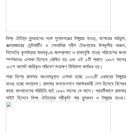
বিশ্ব ঐতিহ্য সুন্দরবনের সঙ্গে সুনামগঞ্জের টাঙ্গুয়ার হাওড়, যশোরের মাঠচান্দ,
কক্সবাজারের সেন্টমার্টিন ও সোনাদিয়া দ্বীপ টেকনাফের উপকূলীয় অঞ্চল,
সিলেটের কুলাউড়ার মাধবকুণ্ড জলপ্রপাত ও হাকালুকি হাওড় পরিবেশের জন্য
স্পর্শকাতর এলাকা হিসেবে ঘোষিত হয় এবং এই ৮টি স্থানে ১৯৯৭ সালের
২৮শে আগস্ট জারিকৃত পরিবেশ সংরক্ষণ বিধিমালা কার্যকর হয়।
সারা বিশ্বে রামসার আওতাভুক্ত এলাকা হচ্ছে ১০৩১টি এরমধ্যে টাঙ্গুয়ার
হাওড় হচ্ছে অন্যতম। রামসার কনভেনশনে স্বাক্ষরকারী দেশ হিসেবে বিশ্বের
কাছে বাংলাদেশের পরিচিতি ঘটে ১৯৯২ সালের মে মাসে। পরবর্তীকালে রামসার
সাইট হিসেবে বিশ্ব ঐতিহ্যের স্বীকৃতি পায় সুন্দরবন ও টাঙ্গুয়ার হাওর।