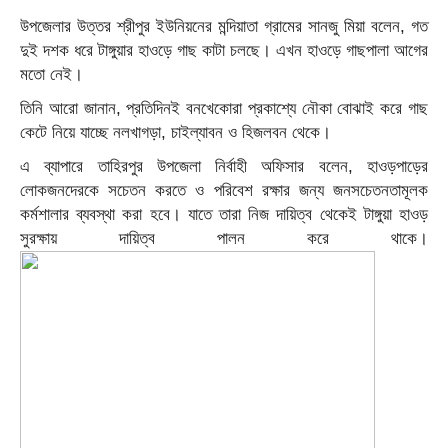
উপজেলার উত্তর শ্রীপুর ইউনিয়নের মন্দিয়াতা গ্রামের সানজু মিয়া বলেন, গত
দুই দশক ধরে টাঙ্গুয়ার হাওড়ে গাছ কাটা চলছে। এখন হাওড়ে গাছপালা আগের
মতো নেই।
তিনি আরো জানান, প্রতিদিনই বনখেকোরা প্রকাশ্যে নৌকা বোঝাই করে গাছ
কেটে নিয়ে যাচ্ছে নলখাগড়া, চাইল্যাবন ও হিজলবন থেকে।
এ ব্যাপারে তাহিরপুর উপজেলা নির্বাহী অফিসার বলেন, হাওড়পাড়ের
লোকজনদেরকে সচেতন করতে ও পরিবেশ রক্ষার জন্য জনসচেতনতামূলক
কর্মশালার ব্যবস্থা করা হবে। যাতে তারা নিজ দায়িত্ব থেকেই টাঙ্গুয়া হাওড়
সুরক্ষায় দায়িত্ব পালন করে থাকে।