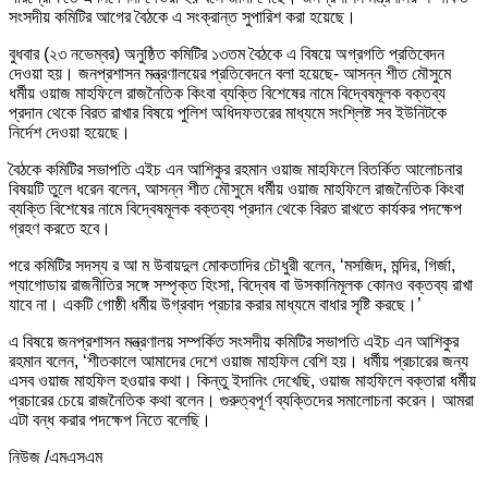
সংসদীয় কমিটির আগের বৈঠকে এ সংক্রান্ত সুপারিশ করা হয়েছে।
বুধবার (২৩ নভেম্বর) অনুষ্ঠিত কমিটির ১৩তম বৈঠকে এ বিষয়ে অগ্রগতি প্রতিবেদন
দেওয়া হয়। জনপ্রশাসন মন্ত্রণালয়ের প্রতিবেদনে বলা হয়েছে- আসন্ন শীত মৌসুমে
ধর্মীয় ওয়াজ মাহফিলে রাজনৈতিক কিংবা ব্যক্তি বিশেষের নামে বিদ্বেষমূলক বক্তব্য
প্রদান থেকে বিরত রাখার বিষয়ে পুলিশ অধিদফতরের মাধ্যমে সংশ্লিষ্ট সব ইউনিটকে
নির্দেশ দেওয়া হয়েছে।
বৈঠকে কমিটির সভাপতি এইচ এন আশিকুর রহমান ওয়াজ মাহফিলে বিতর্কিত আলোচনার
বিষয়টি তুলে ধরেন বলেন, আসন্ন শীত মৌসুমে ধর্মীয় ওয়াজ মাহফিলে রাজনৈতিক কিংবা
ব্যক্তি বিশেষের নামে বিদ্বেষমূলক বক্তব্য প্রদান থেকে বিরত রাখতে কার্যকর পদক্ষেপ
গ্রহণ করতে হবে।
পরে কমিটির সদস্য র আ ম উবায়দুল মোকতাদির চৌধুরী বলেন, ‘মসজিদ, মন্দির, গির্জা,
প্যাগোডায় রাজনীতির সঙ্গে সম্পৃক্ত হিংসা, বিদ্বেষ বা উসকানিমূলক কোনও বক্তব্য রাখা
যাবে না। একটি গোষ্ঠী ধর্মীয় উগ্রবাদ প্রচার করার মাধ্যমে বাধার সৃষ্টি করছে।’
এ বিষয়ে জনপ্রশাসন মন্ত্রণালয় সম্পর্কিত সংসদীয় কমিটির সভাপতি এইচ এন আশিকুর
রহমান বলেন, ‘শীতকালে আমাদের দেশে ওয়াজ মাহফিল বেশি হয়। ধর্মীয় প্রচারের জন্য
এসব ওয়াজ মাহফিল হওয়ার কথা। কিন্তু ইদানিং দেখেছি, ওয়াজ মাহফিলে বক্তারা ধর্মীয়
প্রচারের চেয়ে রাজনৈতিক কথা বলেন। গুরুত্বপূর্ণ ব্যক্তিদের সমালোচনা করেন। আমরা
এটা বন্ধ করার পদক্ষেপ নিতে বলেছি।
নিউজ /এমএসএম