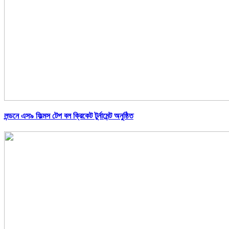
লন্ডনে এস৯ ফিল্মস টেপ বল ক্রিকেট টুর্নামেন্ট অনুষ্ঠিত