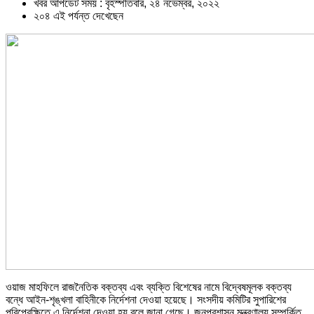
খবর আপডেট সময় : বৃহস্পতিবার, ২৪ নভেম্বর, ২০২২
২০৪ এই পর্যন্ত দেখেছেন
ওয়াজ মাহফিলে রাজনৈতিক বক্তব্য এবং ব্যক্তি বিশেষের নামে বিদ্বেষমূলক বক্তব্য
বন্ধে আইন-শৃঙ্খলা বাহিনীকে নির্দেশনা দেওয়া হয়েছে। সংসদীয় কমিটির সুপারিশের
পরিপ্রেক্ষিতে এ নির্দেশনা দেওয়া হয় বলে জানা গেছে। জনপ্রশাসন মন্ত্রণালয় সম্পর্কিত