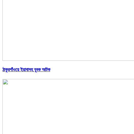
ঠাকুরগাঁওয়ে ইয়াবাসহ যুবক আটক