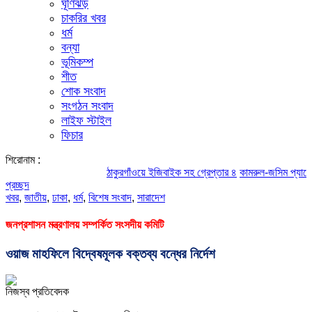
ঘূর্ণিঝড়
চাকরির খবর
ধর্ম
বন্যা
ভূমিকম্প
শীত
শোক সংবাদ
সংগঠন সংবাদ
লাইফ স্টাইল
ফিচার
শিরোনাম :
ঠাকুরগাঁওয়ে ইজিবাইক সহ গ্রেপ্তার ৪
কামরুল-জসিম প্যানেলের পরিচ
প্রচ্ছদ
খবর
,
জাতীয়
,
ঢাকা
,
ধর্ম
,
বিশেষ সংবাদ
,
সারাদেশ
জনপ্রশাসন মন্ত্রণালয় সম্পর্কিত সংসদীয় কমিটি
ওয়াজ মাহফিলে বিদ্বেষমূলক বক্তব্য বন্ধের নির্দেশ
নিজস্ব প্রতিবেদক