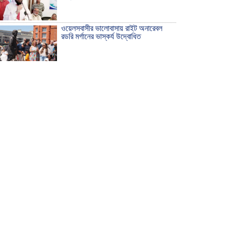
ওয়েলসবাসীর ভালোবাসায় রাইট অনারেবল
রডরি মর্গানের ভাস্কর্য উদ্বোধিত
ঠাকুরগাঁওয়ে ইয়াবাসহ যুবক আটক
দেশ রক্ষায় প্রগতিশীল সাংবাদিকদের ভুমিকা
গুরুত্বপূর্ণ -মহিবুল হাসান চৌধুরী
আহলে সুন্নাত এর কার্যক্রম বাস্তবায়নের
আহ্বান
শিক্ষিকার ওপর হামলাকারীদের গ্রেফতারের
দাবিতে মানববন্ধন অনুষ্ঠিত