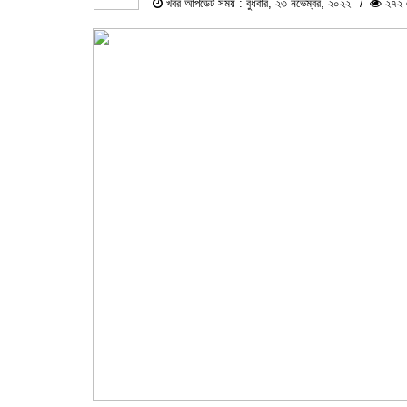
খবর আপডেট সময় : বুধবার, ২৩ নভেম্বর, ২০২২
২৭২ এ