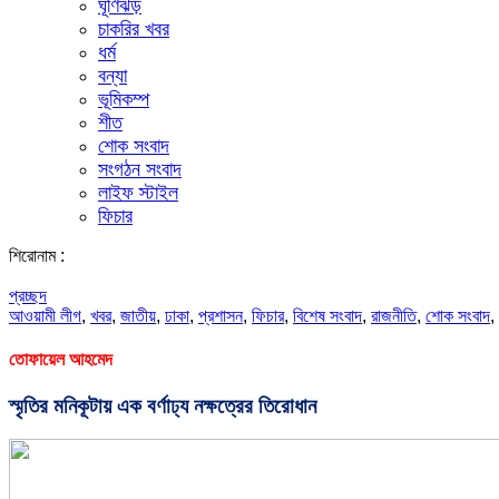
ঘূর্ণিঝড়
চাকরির খবর
ধর্ম
বন্যা
ভূমিকম্প
শীত
শোক সংবাদ
সংগঠন সংবাদ
লাইফ স্টাইল
ফিচার
শিরোনাম :
প্রচ্ছদ
আওয়ামী লীগ
,
খবর
,
জাতীয়
,
ঢাকা
,
প্রশাসন
,
ফিচার
,
বিশেষ সংবাদ
,
রাজনীতি
,
শোক সংবাদ
,
তোফায়েল আহমেদ
স্মৃতির মনিকূটায় এক বর্ণাঢ্য নক্ষত্রের তিরোধান