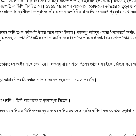
 ১৯৬৮ সালে ঢাকা বিশ্ববিদ্যালয়ে ডাকসুর সহসভাপতি হবে ইকবাল হল থেকে। জিন্নাহ হল
পতি বা ভিপি নির্বাচিত হন। ১৯৬৯ সালের গণ আন্দোলনে তোফায়েল ভাইয়ের নেতৃত্ব ও অবদ
। বাংলাদেশের স্বাধীনতা সংগ্রামের তাঁর অবদান অপরিসীম যা জাতি সবসময়ই শ্রদ্ধার সাথে স্
দান করেন আমি তখন সর্বক্ষণই উনার সাথে সাথে ছিলাম। বঙ্গবন্ধু আইয়ূব খানের “বেশেহত” 
বল্লেন, না তিনি ঐঠিকঠিকির গাড়ি অর্থাৎ সরকারি গাড়িতে করে ইসলামাবাদ দেখতে তিনি য
 তোফায়েল ভাইর সাথে দেখা হয়। বঙ্গবন্ধু যারা ওখানে ছিলেন তাদের সবাইকে কৌতুক করে আ
া আমার উপর নিষেধাজ্ঞা থাকায় অনেক বছর দেশে যেতে পারেনি।
্ধি পায়নি। তিনি আগেভাগেই ব‍্যবস্স্থা নিতেন।
সরকার যে নিয়মে জিনিসপত্র ক্রয় করে সে নিয়মের ফলে প্রতিযোগিতা কম হয় এবং ছড়াদামে 