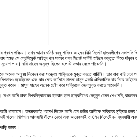
রথম পরিচয়। তখন আমার ঘনিষ্ঠ বন্ধু শাব্বির আহমদ যিনি সিলেট ছাত্রলীগের সভাপতি ছ
 হচ্ছে সে প্রেসিডেন্ট আইয়ূব খান সাহেব যখন সিলেট সার্কিট হাউসে বক্তৃতা দিতে দাঁড়ান
ে বসার সুযোগ পায়। বারি সাহেব অসুস্থ ছিলেন বলে ঐ সভায় যেতে পারেননি।
অনেক অনুনয় নিবেদন করা সত্ত্বেও শাব্বিরকে মুক্ত করতে পারিনি। তার বাবা বারি চাচা পয
নারও হয়েছিলেন এবং যার মেয়ে জাস্টিস সালমা মাসুদ একটি ঐতিহাসিক রায় দিয়ে আইনের শা
যুক্ত করেন। মাসুদ সাহেব অনেক চেষ্টা করে সাব্বিরকে জেলমুক্ত করতে পারেননি।
 তখন আমি ঢাকা বিশ্ববিদ্যালয়ের ইকবাল হলে ছাত্রলীগের নেতৃবৃন্দ যেমন শেখ মনি, রাজ্জা
থাকতেন। রাজ্জাকভাই পরামর্শ দিলেন আমি যেন জমির আলীকে সাব্বিরের মুক্তির জন্য অন
রের ছোটভাই খালেদ মিশিগান আওয়ামী লীগের নেতা এবং আরেকভাই তাহমিদ সিলেটে বড় ব্যবসায়
পাড়ি জমায়।