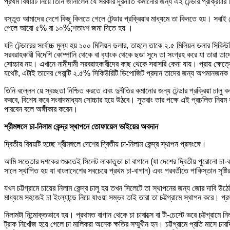
প্রথম বিষয়টি নিয়ে তিনি জানালেন যে সরকার দূরনীতি কমানোর জন্য এই টেন্ডার প্রক্রিয়
বস্তুত আমাদের দেশে কিছু কিনতে গেলে টেন্ডার প্রক্রিয়ার মাধ্যমে তা কিনতে হয়। সবাই ট
পেলে আরো ৫% বা ১০%;শতাংশ জমা দিতে হয় ।
যদি টেন্ডারের সর্বোচ্চ মুল্য হয় ১০০ মিলিয়ন ডলার, তাহলে তাকে ২.৫ মিলিয়ন ডলার সি
সরবরাহকারী বিদেশি কোম্পানি থেকে বা ব‍্যাংক থেকে ছডা সুদে তা সংগ্রহ করে যা তারা তা
সোচ্চার নয়। এখানে নামীদামী সরবরাহকারীদের কাছ থেকে সরাসরি কেনা যায়। প্রায় ক্ষেত্র
যথেষ্ট, এটাই তাদের গেরান্টি ২.৫% সিকিউরিটি ডিপোজিট প্রদান তাদের জন্য অপমানজন
তিনি বল্লেন য়ে স্বচ্ছতা নিশ্চিত করতে এবং দুর্নীতির কমানোর জন্য টেন্ডার প্রক্রিয়া
করবে, বিশেষ করে সংবাদমাধ্যম সোচ্চার হয়ে উঠবে। সুতরাং তার পক্ষে এই প্রচলিত নিয়
পারবেন বলে অঙ্গীকার করেন।
শ্রীমঙ্গলে চা-নিলাম কেন্দ্র স্থাপনে তোফায়েল ভাইয়ের অবদান
দ্বিতীয় বিষয়টি হচ্ছে শ্রীমঙ্গলে দেশের দ্বিতীয় চা-নিলাম কেন্দ্র স্থাপন প্রসংঙ্গে।
আমি সত্তোর দশকের শুরুতেই সিলেট লাকাতূডা চা বাগানে (যা দেশের দ্বিতীয় পুরোনো চা-ব
সালে স্থাপিত হয় যা বাংলাদেশের সবচেয়ে প্রথম চা-বাগান) এবং পরবর্তীতে পাকিস্তান সৃষ্টির
যখন চট্টগ্রামে চায়ের নিলাম কেন্দ্র চালু হয় তখন সিলেটে তা স্থাপনের জন্য জোর দাবি উঠেছ
মাধ্যমে সহজেই চা ইংল্যান্ডে নিয়ে যাওয়া সম্ভব তাই তারা তা চট্টগ্রামে স্থাপন করে। প
নিলামটা নিন্মোক্তভাবে হয়। প্রথমত বাগান থেকে চা চাবাক্সে বা টী-চেস্টে ভরে চট্টগ্রামে
ট্রাক নিখোঁজ হয়ে গেলে চা মালিকরা অনেক ক্ষতির সম্মুখীন হন। চট্টগ্রামে প্রতি মাসে