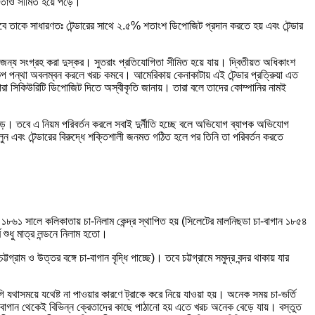
গিতাও সীমিত হয়ে পড়ে।
া করবে তাকে সাধারণতঃ টেন্ডারের সাথে ২.৫% শতাংশ ডিপোজিট প্রদান করতে হয় এবং টেন্ডার
র জন্য সংগ্রহ করা দুস্কর। সুতরাং প্রতিযোগিতা সীমিত হয়ে যায়। দ্বিতীয়ত অধিকাংশ
ল্প পন্থা অবলম্বন করলে খরচ কমবে। আমেরিকায় কেনাকাটায় এই টেন্ডার প্রত্রিুয়া এত
যে তারা সিকিউরিটি ডিপোজিট দিতে অস্বীকৃতি জানায়। তারা বলে তাদের কোম্পানির নামই
ে পড়ে। তবে এ নিয়ম পরিবর্তন করলে সবাই দুর্নীতি হচ্ছে বলে অভিযোগ ব্যাপক অভিযোগ
ুন এবং টেন্ডারের বিরুদ্ধে শক্তিশালী জনমত গঠিত হলে পর তিনি তা পরিবর্তন করতে
১৮৬১ সালে কলিকাতায় চা-নিলাম কেন্দ্র স্থাপিত হয় (সিলেটের মালনিছডা চা-বাগান ১৮৫৪
বে শুধু মাত্র লন্ডনে নিলাম হতো।
রাম ও উত্তর বঙ্গে চা-বাগান বৃদ্ধি পাচ্ছে)। তবে চট্টগ্রামে সমুদ্র বন্দর থাকায় যার
ি যথাসময়ে যথেষ্ট না পাওয়ার কারণে ট্রাকে করে নিয়ে যাওয়া হয়। অনেক সময় চা-ভর্তি
ঐ বাগান থেকেই বিভিন্ন ক্রেতাদের কাছে পাঠানো হয় এতে খরচ অনেক বেড়ে যায়। বস্তুত