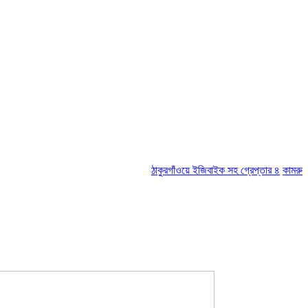
ঠাকুরগাঁওয়ে ইজিবাইক সহ গ্রেপ্তার ৪
কামরুল-জসিম প্