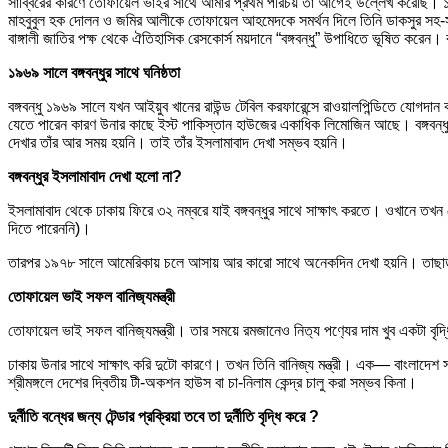
সাব্বিরের কারণে তোফায়েল ভাইর সাথে আমার প্রথম পরিচয় তা আগেই উল্লেখ করেছি।
মাহবুবুল হক দোলন ও জমির আলীকে তোফায়েল আহমেদকে সমর্থন দিলে তিনি ডাকসুর সহ-সভা
বাঙ্গালী জাতির পক্ষ থেকে ঐতিহাসিক রেসকোর্স ময়দানে “বঙ্গবন্ধু” উপাধিতে ভূষিত করেন
১৯৬৯ সালে বঙ্গবন্ধুর সাথে ঘনিষ্ঠতা
বঙ্গবন্ধু ১৯৬৯ সালে যখন আইয়ুব খানের রাউন্ড টেবিল করফারেন্সে রাওয়ালপিন্ডিতে যোগ
যেতে পারেন কারণ উনার কাছে ইস্ট পাকিস্তান হাউজের একাধিক লিমোজিন আছে। বঙ্গবন্ধু 
দেখার তাঁর আর সময় হয়নি। তাই তাঁর ইসলামাবাদ দেখা সম্ভব হয়নি।
বঙ্গবন্ধুর ইসলামাবাদ দেখা হলো না?
ইসলামাবাদ থেকে ঢাকায় ফিরে ৩২ নম্বরে যাই বঙ্গবন্ধুর সাথে সাক্ষাৎ করতে। ওখানে তখন
দিতে পারেননি)।
তারপর ১৯৭৮ সালে আমেরিকায় চলে আসায় আর কারো সাথে অনেকদিন দেখা হয়নি। তাছাড়
তোফায়েল ভাই সফল বানিজ‍্যমন্ত্রী
তোফায়েল ভাই সফল বানিজ‍্যমন্ত্রী। তার সময়ে রমজানেও নিত‍্য পণ‍্যের দাম খুব একটা বৃদ
ঢাকায় উনার সাথে সাক্ষাৎ করি দুটো কারণে। তখন তিনি বানিজ্য মন্ত্রী। এক— বাংলাদেশ 
শ্রীমঙ্গলে দেশের দ্বিতীয় টী-অকশন হাউস বা চা-নিলাম কেন্দ্র চালু করা সম্ভব কিনা।
দুর্নীতি বন্ধের জন্য টেন্ডার প্রক্রিয়া তবে তা দুর্নীতি বৃদ্ধি করে ?