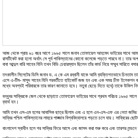
আজ থেকে প্রায় ৬১ বছর আগে ১৯৬৫ সালে জনাব তোফায়েল আহমেদ ভাইয়ের সাথে আমার প্
রাসটিকেট করা হলো অর্থাৎ সে পূর্ব পাকিস্তানের কোনো কলেজে পড়তে পারবে না। তার অপরাধ
বাবা আব্দুল বারি সাহেব যিনি তখন বিডি চেয়ারম্যান ছিলেন তাঁর কার্ড নিয়ে সম্মুখ সারিত
তৎকালীন সিলেটের ডিসি জনাব ড. এ কে এম রব্বানী যাকে আমি ব‍্যক্তিগতভাবে চিনতাম তাকে 
এসে এ-টিম- মাসুদ সাহেব যিনি পরবর্তীতে হাইকোর্ট জজ হন এবং এক সময় চীফ ইলেকশন কমিশ
মধ্যে অবশ্যই পরিবারকে তার কারণ জানাতে হবে। নতুবা ছেড়ে দিতে হবে) তাকে উকিল নি
বন্ধুবর সাব্বিরকে জেল থেকে ছাড়াতে তোফায়েল ভাইয়ের সাথে প্রথম পরিচয় ১৯৬৫ সালে।
ব‍্যার্থ হন।
আমি তখন এস-এম হলের আবাসিক ছাত্র ছিলাম এবং এ হলে এন-এস-এফ এর নেতা জমির আলী 
সাব্বির পশ্চিম পাকিস্তানের লাহুরে পাঙ্জাব বিশ্ববিদ্যালয়ে পড়তে চলে যায়। সাব্বি
বাংলাদেশ স্বাধীন হলে পর সাব্বির ফিরে আসে এবং জাসদ করা শুরু করে এবং তারপর লন্ডনে 