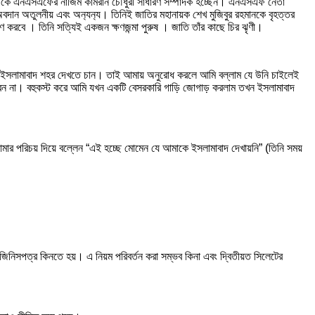
 থেকে এনএসএফের নাজিম কামরান চৌধুরী সাধারণ সম্পাদক হচ্ছেন। এনএসএফ নেতা
ান অতুলনীয় এবং অন‍্যন‍্য। তিনিই জাতির মহানায়ক শেখ মুজিবুর রহমানকে বৃহত্তর
মরণ করবে । তিনি সত্যিই একজন ক্ষণজন্মা পুরুষ । জাতি তাঁর কাছে চির ঝৃণী।
অর্থাৎ ইসলামাবাদ শহর দেখতে চান। তাই আমায় অনুরোধ করলে আমি বল্লাম যে উনি চাইলেই
াবেন না। বহুকস্ট করে আমি যখন একটি বেসরকারি গাড়ি জোগাড় করলাম তখন ইসলামাবাদ
মার পরিচয় দিয়ে বল্লেন “এই হচ্ছে মোমেন যে আমাকে ইসলামাবাদ দেখায়নি” (তিনি সময়
জিনিসপত্র কিনতে হয়। এ নিয়ম পরিবর্তন করা সম্ভব কিনা এবং দ্বিতীয়ত সিলেটের