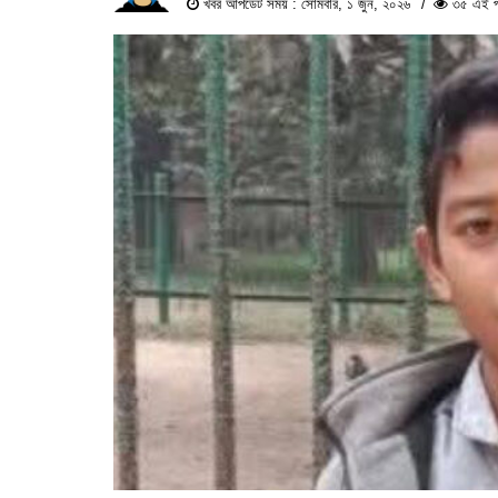
খবর আপডেট সময় : সোমবার, ১ জুন, ২০২৬
৩৫ এই পর