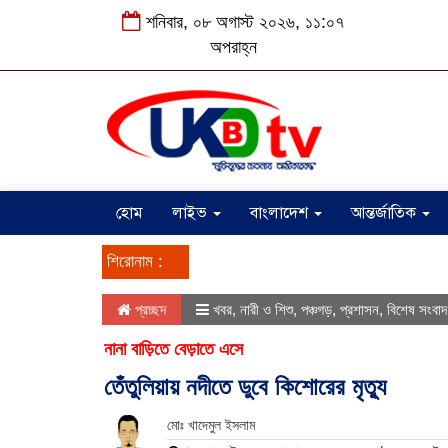
শনিবার, ০৮ অগাস্ট ২০২৬, ১১:০৭
অপরাহ্ন
হোম
লাইভ
বাংলাদেশ
আন্তর্জাতিক
শিরোনাম :
প্রচ্ছদ
খবর
,
নারী ও শিশু
,
পঞ্চগড়
,
প্রশাসন
,
বিশেষ সংবাদ
নানা বাড়িতে বেড়াতে এসে
তেঁতুলিয়ায় নদীতে ডুবে কিশোরের মৃত্যু
মোঃ খাদেমুল ইসলাম