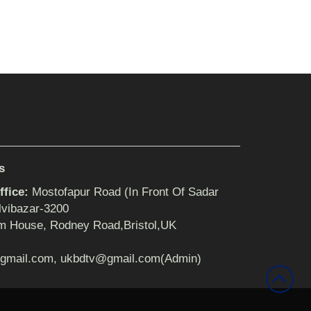
s
fice:
Mostofapur Road (In Front Of Sadar
lvibazar-3200
m House, Rodney Road,Bristol,UK
gmail.com, ukbdtv@gmail.com(Admin)