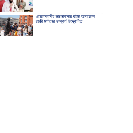
ওয়েলসবাসীর ভালোবাসায় রাইট অনারেবল
রডরি মর্গানের ভাস্কর্য উদ্বোধিত
ঠাকুরগাঁওয়ে ইয়াবাসহ যুবক আটক
দেশ রক্ষায় প্রগতিশীল সাংবাদিকদের ভুমিকা
গুরুত্বপূর্ণ -মহিবুল হাসান চৌধুরী
আহলে সুন্নাত এর কার্যক্রম বাস্তবায়নের
আহ্বান
শিক্ষিকার ওপর হামলাকারীদের গ্রেফতারের
দাবিতে মানববন্ধন অনুষ্ঠিত