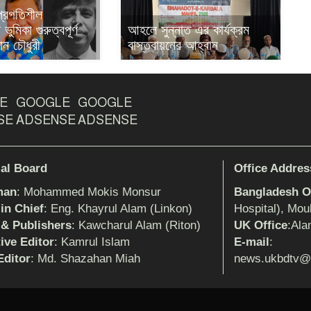
 প্রগতিশীল
ভুমিকা গুরুত্বপূর্ণ
আহলে সুন্নাত এর কার্যক্রম
ান চৌধুরী
বাস্তবায়নের আহ্বান
E
GOOGLE
GOOGLE
SE
ADSENSE
ADSENSE
ial Board
Office Addres
man
: Mohammed Mokis Monsur
Bangladesh Of
 in Chief
: Eng. Khayrul Alam (Linkon)
Hospital), Mou
 & Publishers
: Kawcharul Alam (Riton)
UK Office
:Ala
ive Editor
: Kamrul Islam
E-mail
:
ditor
: Md. Shazahan Miah
news.ukbdtv@