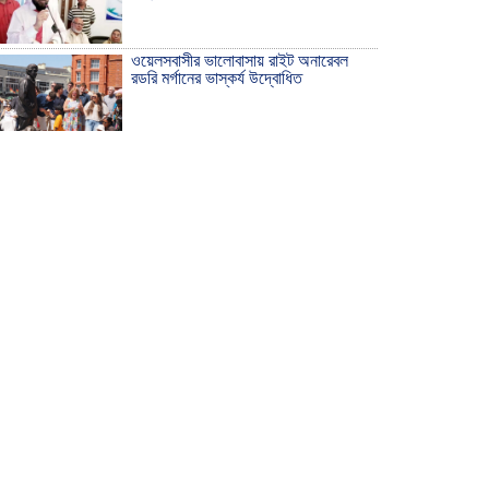
ওয়েলসবাসীর ভালোবাসায় রাইট অনারেবল
রডরি মর্গানের ভাস্কর্য উদ্বোধিত
ঠাকুরগাঁওয়ে ইয়াবাসহ যুবক আটক
দেশ রক্ষায় প্রগতিশীল সাংবাদিকদের ভুমিকা
গুরুত্বপূর্ণ -মহিবুল হাসান চৌধুরী
আহলে সুন্নাত এর কার্যক্রম বাস্তবায়নের
আহ্বান
শিক্ষিকার ওপর হামলাকারীদের গ্রেফতারের
দাবিতে মানববন্ধন অনুষ্ঠিত