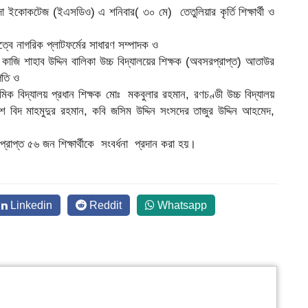
দা ইকোকটেজ (ইএসডিও) এ শনিবার( ৩০ মে) তেতুলিয়ার কৃর্তি শিক্ষার্থী ও
ত্বে নাগরিক প্লাটফর্মের সাধারণ সম্পাদক ও
কাজি শাহাব উদ্দিন বালিকা উচ্চ বিদ্যালয়ের শিক্ষক (অবসরপ্রাপ্ত) আতাউর
পতি ও
িক বিদ্যালয় প্রধান শিক্ষক মোঃ মকবুলার রহমান, রণচণ্ডী উচ্চ বিদ্যালয়
েশ বিদ মাহমুদুর রহমান, কবি জসিম উদ্দিন সংসদের তাজুর উদ্দিন আহমেদ,
াপ্ত ৫৬ জন শিক্ষার্থীকে সংবর্ধনা প্রদান করা হয়।
Linkedin
Reddit
Whatsapp