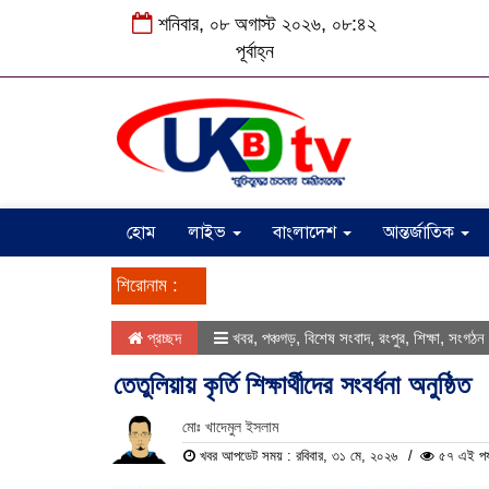
শনিবার, ০৮ অগাস্ট ২০২৬, ০৮:৪২
পূর্বাহ্ন
হোম
লাইভ
বাংলাদেশ
আন্তর্জাতিক
শিরোনাম :
প্রচ্ছদ
খবর
,
পঞ্চগড়
,
বিশেষ সংবাদ
,
রংপুর
,
শিক্ষা
,
সংগঠন 
তেতুলিয়ায় কৃর্তি শিক্ষার্থীদের সংবর্ধনা অনুষ্ঠিত
মোঃ খাদেমুল ইসলাম
খবর আপডেট সময় : রবিবার, ৩১ মে, ২০২৬
৫৭ এই পর্