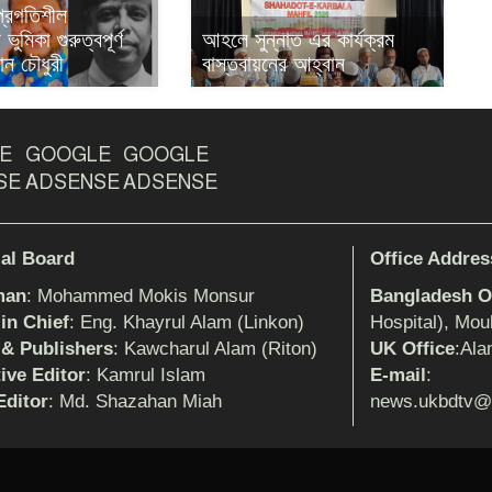
 প্রগতিশীল
ভুমিকা গুরুত্বপূর্ণ
আহলে সুন্নাত এর কার্যক্রম
ান চৌধুরী
বাস্তবায়নের আহ্বান
E
GOOGLE
GOOGLE
SE
ADSENSE
ADSENSE
ial Board
Office Addres
man
: Mohammed Mokis Monsur
Bangladesh Of
 in Chief
: Eng. Khayrul Alam (Linkon)
Hospital), Mou
 & Publishers
: Kawcharul Alam (Riton)
UK Office
:Ala
ive Editor
: Kamrul Islam
E-mail
:
ditor
: Md. Shazahan Miah
news.ukbdtv@