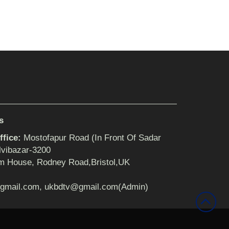
s
fice:
Mostofapur Road (In Front Of Sadar
lvibazar-3200
m House, Rodney Road,Bristol,UK
gmail.com, ukbdtv@gmail.com(Admin)