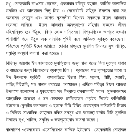
মধু, সেক্রেটারি কাওসার হোসেন, ট্রেজারার রকিবুর রহমান, কার্ডিফ জালালিয়া
মসজিদ এর আলহাজ্ব লিলু মিয়া ও সেক্রেটারি মহিবুল ইসলাম মায়া সহ
অন্যান্য নেতৃবৃন্দ এবং আগত মুসল্লীরা বিশ্বের সকলকে ঈদুল আজহার
শুভেচ্ছা জানিয়ে ঈদুল আজহার আত্মত্যাগের মহিমায় সকলের জীবন
মহিমান্বিত হয়ে উঠুক, বিশ্ব হোক শান্তিময়। বিশ্ব-বিবেক জাগ্রত হওয়ার
পাশাপাশি গড়ে উঠুক এক মানবিক পৃথিবী বলে অভিমত ব্যাক্ত করেছেন।
পরিশেষে প্রতিটি ঈদের জামাতে দোয়ার মাধ্যমে মুসলিম উম্মাহর সুখ শান্তি,
সমৃদ্ধি কল্যাণ কামনা করা হয়েছে।
বিভিন্ন জায়গায় ঈদ জামায়াতে মুসল্লিদের জন্য নানা পদের বিনা মূল্যের খাবার
ও বাচ্চাদের জন্য বিনোদনের ব্যবস্থা ছিল। প্রবাসের শত ব্যাস্ততার মাঝে ও
ঈদ উপলক্ষে প্রতিটি বাসাবাড়িতে ছিলো পিঠা, সন্দেশ, মিষ্টি, সেমাই,
লাচ্ছি,বিরিয়ানি, সহ নানান খাবারের আয়োজন। এদিকে পবিত্র ঈদুল আজহা
উপলক্ষে বাংলাদেশ ও যুক্তরাজ্য সহ বিশ্বময় বসবাসকারী সকল মুসলমানদের
আন্তরিক শুভেচ্ছা ও ঈদ মোবারক জানিয়েছেন গ্রেটার সিলেট কমিউনিটি
ইউকে’র কেন্দ্রীয় কনভেনর ও ইউকে বিডি টিভির চেয়ারম্যান কমিউনিটি লিডার
ও সিনিয়র সাংবাদিক মোহাম্মদ মকিস মনসুর এক শুভেচ্ছা বার্তায় তিনি মুসলিম
উম্মাহর সুখ, শান্তি, সমৃদ্ধি ও ভ্রাতৃত্ববোধ কামনা করেন।
বাংলাদেশ ওয়েলফেয়ার এসোসিয়েশন কাডিফ ইউকে’র সেক্রেটারি মোহাম্মদ