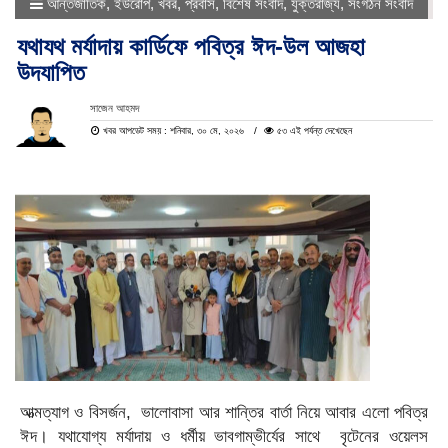
আন্তর্জাতিক
,
ইউরোপ
,
খবর
,
প্রবাস
,
বিশেষ সংবাদ
,
যুক্তরাজ্য
,
সংগঠন সংবাদ
যথাযথ মর্যাদায় কার্ডিফে পবিত্র ঈদ-উল আজহা
উদযাপিত
সাজেন আহমদ
খবর আপডেট সময় : শনিবার, ৩০ মে, ২০২৬
৫৩ এই পর্যন্ত দেখেছেন
আত্মত্যাগ ও বিসর্জন, ভালোবাসা আর শান্তির বার্তা নিয়ে আবার এলো পবিত্র
ঈদ। যথাযোগ্য মর্যাদায় ও ধর্মীয় ভাবগাম্ভীর্যের সাথে বৃটেনের ওয়েলস