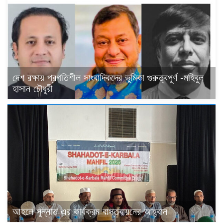
দেশ রক্ষায় প্রগতিশীল সাংবাদিকদের ভুমিকা গুরুত্বপূর্ণ -মহিবুল
হাসান চৌধুরী
আহলে সুন্নাত এর কার্যক্রম বাস্তবায়নের আহ্বান