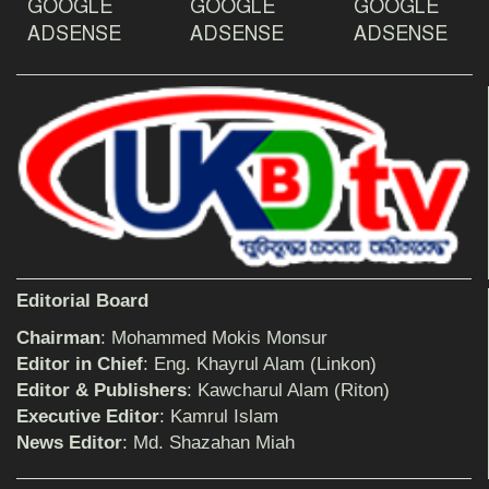
GOOGLE
GOOGLE
GOOGLE
দেশ রক্ষায় প্রগতিশীল সাংবাদিকদের ভুমিকা গুরুত্বপূর্ণ
-মহিবুল হাসান চৌধুরী
ADSENSE
ADSENSE
ADSENSE
আহলে সুন্নাত এর কার্যক্রম বাস্তবায়নের আহ্বান
শিক্ষিকার ওপর হামলাকারীদের গ্রেফতারের দাবিতে
মানববন্ধন অনুষ্ঠিত
Editorial Board
বিমানের সিলেট-ম্যানচেস্টার সরাসরি ফ্লাইট চালু হচ্ছে
সোমবার
Chairman
: Mohammed Mokis Monsur
Editor in Chief
: Eng. Khayrul Alam (Linkon)
Editor & Publishers
: Kawcharul Alam (Riton)
ঠাকুরগাঁওয়ে শিশু ধর্ষকের যাবজ্জীবন কারাদণ্ড
Executive Editor
: Kamrul Islam
News Editor
: Md. Shazahan Miah