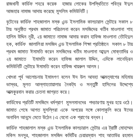
রাজধানী কার্ডিফ শহরে কয়েক হাজার লোকের উপস্থিতিতে পবিত্র ঈদুল
আজহার নামাজ আদায় করেছে মুসলিম কমিউনিটি।
বৃটেনের কার্ডিফ শাহজালাল মস্ক এন্ড ইসলামিক কালচারাল সেন্টারে সকাল ৮
টায় অনুষ্ঠিত প্রথম জামাত পরিচালনা করেন মসজিদের খতীব মাওলানা শাহ
হালিম উদ্দিন নূরী, ২য় জামাতে নামাজ আদায় করান হাফিজ মাওলানা তৌহিদুল
হক, কার্ডিফ জালালিয়া মসজিদ এন্ড ইসলামিক শিক্ষা প্রতিষ্ঠানে সকাল ৮ টায়
প্রথম জামাত ঈমামতি করেন মসজিদের খতীব মাওলানা আব্দুল মোক্তাদির ও
২য় জামাতে ইমামতি করেন হাফিজ জালাল উদ্দিন, এদিকে লানেড্রিন
কমিউনিটি সেন্টারে ঈমামতি করেন হাফিজ খায়রুল আলম।
খোৎবা পূর্ব আলোচনায় ইমামগণ বলেন ঈদ উল আযহা আত্মত্যাগের মহিমায়
ভাস্বর, মূলত আল্লাহতায়ালার নৈকট্য ও সন্তুষ্টি হাসিলের উদ্দেশ্যে
আত্মকুরবান করার চেতনা জাগ্রত করে।
কার্ডিফের প্রতিটি মসজিদে ধর্মপ্রাণ মুসলমানদের পদচারণায় মুখর হয়ে ওঠে।
জামাত শেষে আগত মুসল্লিরা একে অপরের সঙ্গে কোলাকুলি করে ঈদের
অনাবিল আনন্দে মেতে উঠেন।এ যেনো এক প্রাণের বন্ধন।
কার্ডিফ শাহজালাল মস্ক এন্ড ইসলামিক কালচারাল সেন্টার এর ট্রাষ্টি মোহাম্মদ
মকিস মনসুর, শাহজালাল মসজিদ কমিটির চেয়ারম্যান শাহ আতাউর রহমান