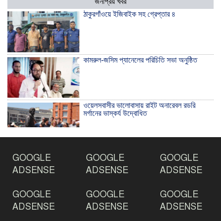
জনপ্রিয় খবর
ঠাকুরগাঁওয়ে ইজিবাইক সহ গ্রেপ্তার ৪
কামরুল-জসিম প্যানেলের পরিচিতি সভা অনুষ্ঠিত
ওয়েলসবাসীর ভালোবাসায় রাইট অনারেবল রডরি
মর্গানের ভাস্কর্য উদ্বোধিত
ঠাকুরগাঁওয়ে ইয়াবাসহ যুবক আটক
GOOGLE
GOOGLE
GOOGLE
ADSENSE
ADSENSE
ADSENSE
GOOGLE
GOOGLE
GOOGLE
দেশ রক্ষায় প্রগতিশীল সাংবাদিকদের ভুমিকা গুরুত্বপূর্ণ
-মহিবুল হাসান চৌধুরী
ADSENSE
ADSENSE
ADSENSE