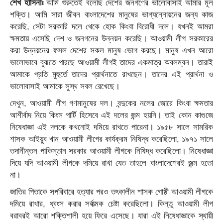
শেখ হাসিনাঃ
আমি শুরুতেই বলেছি দেশের জনগণের ভালোবাসাই আমার মূল
শক্তি। আমি সারা জীবন বাংলাদেশের মানুষের ভাগ্যন্নোয়নের জন্য কাজ
করেছি, সেটা সরকারি দলে থেকে হোক কিংবা বিরোধী দলে। যখনই আমরা
ক্ষমতায় এসেছি দেশ ও জনগনের উন্নয়ন করেছি। আওয়ামী লীগ সরকারের
করা উন্নয়নের ফসল দেশের সকল মানুষ ভোগ করছে। মানুষ এখন আরো
ভালোভাবে বুঝতে পারছে আওয়ামী লীগই তাদের একমাত্র অবলম্বন। তারাই
আমাকে প্রতি মুহুর্তে তাদের প্রার্থনাতে রাখছেন। তাদের এই প্রার্থনা ও
ভালোবাসাই আমাকে সুস্থ সবল রেখেছে।
দেখুন, আওয়ামী লীগ গণমানুষের দল। বন্দুকের নলের জোরে কিংবা ক্ষমতার
আশীর্বাদ নিয়ে কিংস পার্টি হিসেবে এই দলের জন্ম হয়নি। তাই কোন কাগুজে
নিষেধাজ্ঞা এই দলকে কখনোই দমিয়ে রাখতে পারেনা। ১৯৫৮ সালে সামরিক
শাসক আইয়ুব খান আওয়ামী লীগের কার্যক্রম নিষিদ্ধ করেছিলো, ১৯৭১ সালে
তদানীন্তন পাকিস্তান সরকার আওয়ামী লীগকে নিষিদ্ধ করেছিলো। নিষেধাজ্ঞা
দিয়ে যদি আওয়ামী লীগকে দমিয়ে রাখা যেত তাহলে বাংলাদেশেরই জন্ম হতো
না।
জাতির পিতাকে সপরিবারে হত্যার পরও তৎকালীন শাসক গোষ্ঠী আওয়ামী লীগকে
দমিয়ে রাখার, ধ্বংস করার সর্বাত্মক চেষ্টা করেছিলো। কিন্তু আওয়ামী লীগ
বরাবরই আরো শক্তিশালী হয়ে ফিরে এসেছে। যারা এই নিষেধাজ্ঞাকে স্থায়ী