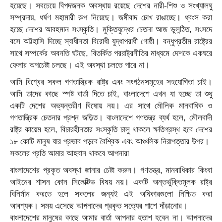
হয়েছে। সবচেয়ে বিপদজনক অবস্থায় রয়েছে দেশের নারী-শিশু ও সংখ্যালঘু
সম্প্রদায়, ধর্ষণ মহামারী রুপ নিয়েছে। জঙ্গীবাদ চোখ রাঙাচ্ছে। ধ্বংস করা
হচ্ছে দেশের আবহমান সংস্কৃতি। মুক্তিযুদ্ধের চেতনা আজ ভুলন্ঠিত, সংসদে
বসে অট্টহাসি দিচ্ছে স্বাধীনতা বিরোধী যুদ্ধাপরাধী গোষ্ঠী। বন্ধুপ্রতীম রাষ্ট্রের
সাথে সম্পর্কের অবনতি ঘটছে, বিতর্কিত পররাষ্ট্রনীতির মাধ্যমে দেশকে একঘরে
ফেলার অপচেষ্টা চলছে। এই অবস্থা চলতে পারে না।
আমি বিশ্বের সকল গণতান্ত্রিক রাষ্ট্র এবং সংগঠনসমূহের সহযোগিতা চাই।
আমি তাদের কাছে স্পষ্ট বার্তা দিতে চাই, বাংলাদেশে এখন যা হচ্ছে তা শুধু
একটি দেশের অভ্যন্তরীণ বিষোয় নয়। এর সাথে মৌলিক মানবাধিক ও
গণতান্ত্রিক চেতনার প্রশ্ন জড়িত। বাংলাদেশে গণতন্ত্র ব্যর্থ হলে, মৌলবাদী
রাষ্ট্র কায়েম হলে, বিচারহীনতার সংস্কৃতি চালু থাকলে ক্ষতিগ্রস্থ হবে দেশের
১৮ কোটি মানুষ যার প্রভাব পড়বে বৈশ্বিক এবং আঞ্চলিক নিরাপত্তার উপর।
সকলের প্রতি আমার আহবান থাকবে আপনারা
বাংলাদেশের প্রকৃত অবস্থা জানার চেষ্টা করুন। গণতন্ত্র, মানবাধিকার কিংবা
আইনের শাসন কোন সিলেক্টিভ বিষয় নয়। একটি অন্তর্ভুক্তিমূলক রাষ্ট্র
বিনির্মান করতে হলে সকলের জন্যই এই অধিকারগুলো নিশ্চিত করা
আবশ্যক। সময় এসেছে আপনাদের প্রকৃত সত্যের পাশে দাঁড়ানোর।
বাংলাদেশের মানুষের কাছে আমার বার্তা আপনার হতাশ হবেন না। আপনাদের