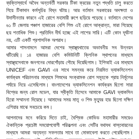
ব্যক্তিস্বার্থে অবৈধ অন্তর্বর্তী সরকার টিকা ক্রয়ের নতুন পদ্ধতি চালু করতে
গিয়ে টিকাদান কর্মসূচির বিঘ্ন ঘটায়। আর বর্তমান সরকারের অদক্ষতা ও
উদাসীনতার কারনে এই রোগে মহামারী রুপে ছড়িয়ে পড়েছে। বর্তমানে দেশের
৬১ টি জেলায় পঞ্চাশ হাজারের বেশি শিশু এই রোগে আক্রান্ত, মারা গিয়েছে
ছয় শতাধিক শিশু। প্রতিদিন দীর্ঘ হচ্ছে এই লাশের সারি। এটি কোন দূর্ঘটনা
নয়, এটি একটি প্রশাসনিক অপরাধ।
আমার শাসনামলে আমরা দেশের স্বাস্থ্যখাতের অভাবনীয় সব উন্নয়ন
ঘটিয়েছি। ১৪ হাজারর বেশি কমিউনিটি ক্লিনিক স্থাপনের মাধ্যমে
স্বাস্থ্যসেবাকে জনগনের দোরগোঁড়ায় পৌছে দিয়েছিলাম। ইপিআই এর মাধ্যমে
UNICEF এবং GAVI এর সাথে সমন্বয় করে নিয়মিত ভ্যাকসিনেশন
কার্যক্রম পরিচালনার মাধ্যমে শিশুদের সংক্রামক রোগ সমূহকে প্রায় নির্মূলের
পর্যায়ে নিয়ে এসেছিলাম। বাংলাদেশের ভ্যাকসিনেশন কার্যক্রম ছিলো সারা
বিশ্বের জন্য রোল মডেল, যার স্বীকৃতি হিসেবে আমাকে GAVI ভ্যাকসিন
হিরো সম্মাননা দিয়েছে। আমাদের সময় মাতৃ ও শিশু মৃত্যুর হার ছিলো দক্ষিণ
এশিয়ার মাঝে সবচেয়ে কম।
আপনাদের মনে করিয়ে দিতে চাই, বৈশ্বিক কোভিড মহামারীর সময়েও
ঐকান্তিক প্রচেষ্টা সময়োপযোগী পরিকল্পনা এবং সেটির যথাযথ বাস্তবায়নের
মাধ্যমে আমরা অত্যন্ত সফলতার সাথে তা মোকাবেলা করতে পেরেছিলাম।