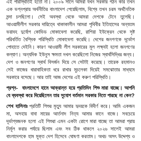
এই পরিস্থিতিই হতো না। ২০০৯ সালে আমরা যখন সরকার গঠন করি তখন
এক ভগ্নপ্রায় অর্থনীতির বাংলাদেশ পেয়েছিলাম, বিশ্বে তখন চরম অর্থনৈতিক
মন্দা চলছিলো। সেই অবস্থা থেকে আমরা দেশকে টেনে তুলেছি।
আওয়ামীলীগ সরকার দায়িত্বে থাকাকালীন আমরা পৃথিবীর ইতিহাসের অন্যতম
ভয়াবহ দুর্যোগ কোভিড মোকাবেলা করেছি, রাশিয়া ইউক্রেন থেকে সৃষ্ট
পরিবর্তিত বৈশ্বিক পরিস্থিতি মোকাবেলা করেছি। দেশের জনগণকে দূর্ভোগ
পোহাতে দেইনি। কারণ আওয়ামী লীগ সরকারের মূল লক্ষ্যই হলো জনগণের
কল্যাণ। অন্যদিক ইউনুস ক্ষমতা দখল করেছিলো নিজের স্বার্থসিদ্ধির জন্য।
দেশ ও জনগণের স্বার্থ বিসর্জন দিয়ে সে সেটাই করেছে। তারেক রহমানও
সেই কাজের ধারাবাহিকতা ধরে রাখার মুচলেকা দিয়েই সমঝোতার মাধ্যমে
সরকারে বসেছে। আর তাই আজ দেশের এই করুণ পরিস্থিতি।
প্রশ্ন- বাংলাদেশে হামে আক্রান্ত হয়ে প্রতিদিন শিশু মারা যাচ্ছে। আপনি
যে ব্যবস্থা করে দিয়েছিলেন তার সুযোগ বর্তমান সরকার নিতে পারছে না কেন?
শেখ হাসিনাঃ
প্রতিটি শিশুর মৃত্যু আমার হৃদয়কে বিদীর্ণ করে। আমি একজন
মা, অসহায় বাবা মায়ের আর্তনাদ নিত্য আমার কানে বাজে। সবচেয়ে
দূর্ভাগ্যজনক হলো এই শিশুরা এমন একটা রোগে মারা যাচ্ছে তা আমরা প্রায়
নির্মূল করার পর্যায়ে ছিলাম এবং সব ঠিক থাকলে ২০২৬ সালেই আমরা
বাংলাদেশকে হাম মুক্ত দেশ হিসেবে ঘোষণা করতাম। অথচ অসৎ উদ্দেশ্য ও