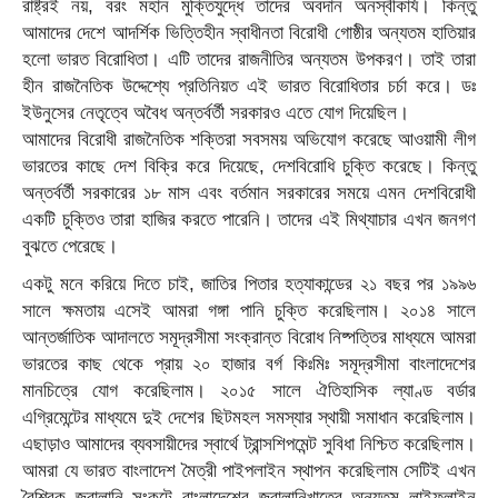
রাষ্ট্রই নয়, বরং মহান মুক্তিযুদ্ধে তাদের অবদান অনস্বীকার্য। কিন্তু
আমাদের দেশে আদর্শিক ভিত্তিহীন স্বাধীনতা বিরোধী গোষ্ঠীর অন্যতম হাতিয়ার
হলো ভারত বিরোধিতা। এটি তাদের রাজনীতির অন্যতম উপকরণ। তাই তারা
হীন রাজনৈতিক উদ্দেশ্যে প্রতিনিয়ত এই ভারত বিরোধিতার চর্চা করে। ডঃ
ইউনুসের নেতৃত্বে অবৈধ অন্তর্বর্তী সরকারও এতে যোগ দিয়েছিল।
আমাদের বিরোধী রাজনৈতিক শক্তিরা সবসময় অভিযোগ করেছে আওয়ামী লীগ
ভারতের কাছে দেশ বিক্রি করে দিয়েছে, দেশবিরোধি চুক্তি করেছে। কিন্তু
অন্তর্বর্তী সরকারের ১৮ মাস এবং বর্তমান সরকারের সময়ে এমন দেশবিরোধী
একটি চুক্তিও তারা হাজির করতে পারেনি। তাদের এই মিথ্যাচার এখন জনগণ
বুঝতে পেরেছে।
একটু মনে করিয়ে দিতে চাই, জাতির পিতার হত্যাকান্ডের ২১ বছর পর ১৯৯৬
সালে ক্ষমতায় এসেই আমরা গঙ্গা পানি চুক্তি করেছিলাম। ২০১৪ সালে
আন্তর্জাতিক আদালতে সমূদ্রসীমা সংক্রান্ত বিরোধ নিষ্পত্তির মাধ্যমে আমরা
ভারতের কাছ থেকে প্রায় ২০ হাজার বর্গ কিঃমিঃ সমূদ্রসীমা বাংলাদেশের
মানচিত্রে যোগ করেছিলাম। ২০১৫ সালে ঐতিহাসিক ল্যাণ্ড বর্ডার
এগ্রিমেন্টের মাধ্যমে দুই দেশের ছিটমহল সমস্যার স্থায়ী সমাধান করেছিলাম।
এছাড়াও আমাদের ব্যবসায়ীদের স্বার্থে ট্রান্সশিপমেন্ট সুবিধা নিশ্চিত করেছিলাম।
আমরা যে ভারত বাংলাদেশ মৈত্রী পাইপলাইন স্থাপন করেছিলাম সেটিই এখন
বৈশ্বিক জ্বালানি সংকটে বাংলাদেশের জ্বালানিখাতের অন্যতম লাইফলাইন