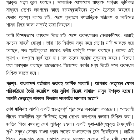
প্রকৃত সত্য তুলে ধরছেন। সামাজিক যোগাযোগ মাধ্যমে সক্রিয় ভূমিকার
মাধ্যমে দেশের জনগনের কাছে ষড়যন্ত্রকারীদের মুখোশ উন্মোচন করছেন।
ফেরার প্রশ্নে বলতে চাই, দেশে নূন্যতম গণতান্ত্রিক পরিবেশ ও আইনের
শাসন ফিরে আসা মাত্রই তারা ফিরবেন।
আমি বিশেষভাবে ধন্যবাদ দিতে চাই দেশে অবস্থানরত নেতাকর্মীদের, তারাই
সময়ের সাহসী যোদ্ধা। তারা শত নির্যাতন সহ্য করে দেশের মাটি আকড়ে ধরে
আছেন, শত প্রতিকূলতা মাঝেও দলীয় কর্মসূচী পালন করছেন। তাদের এই
ত্যাগ ও সংগ্রাম ব্যর্থ হবে না। দল তাদের সর্বোচ্চ মূল্যায়ন করবে। বিদেশে
যারা অবস্থান করছেন তাদেরকেও নিজেদের কর্মের মধ্য দিয়েই দলে অবস্থান
নিশ্চিত করতে হবে।
প্রশ্ন- বাংলাদেশ বর্তমানে ভয়াবহ আর্থিক সংকটে। আপনার নেতৃত্বে যেসব
পরিকাঠামো তৈরি করেছিল তার সুবিধা নিয়েই সাধারণ মানুষ উপকৃত হচ্ছে।
আপনি নেতৃত্বে থাকলে কিভাবে সংকটের সমাধান হতো?
শেখ হাসিনাঃ
আপনি একটি গুরুত্বপূর্ণ প্রসঙ্গের অবতারণা করেছেন। আওয়ামী
লীগের রাজনীতির মূল ভিত্তিই হলো দেশের জনগনের কল্যাণ নিশ্চিত করা।
জাতির পিতা বঙ্গবন্ধু শেখ মুজিবুর রহমান একটি ক্ষুধা-দারিদ্যমুক্ত বৈষম্যহীন
সুখী সমৃদ্ধ সোনার বাংলা গড়ার লক্ষ্যে বাংলাদেশের জন্ম দিয়েছিলেন। জাতির
পিতার অসমাপ্ত কাজ সমাপ্ত করার মাধ্যমে দেশের গরীব দুখী মেহনতী