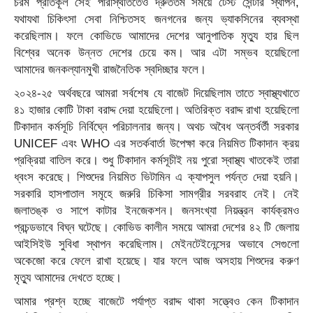
চরম প্রতিকূল সেই পরিস্থিতিতেও দ্রুততম সময়ে টেস্ট সেন্টার স্থাপন,
যথাযথা চিকিৎসা সেবা নিশ্চিতসহ জনগনের জন্য ভ্যাকসিনের ব্যবস্থা
করেছিলাম। ফলে কোভিডে আমাদের দেশের আনুপাতিক মৃত্যু হার ছিল
বিশ্বের অনেক উন্নত দেশের চেয়ে কম। আর এটা সম্ভব হয়েছিলো
আমাদের জনকল্যানমুখী রাজনৈতিক স্বদিচ্ছার ফলে।
২০২৪-২৫ অর্থবছরে আমরা সর্বশেষ যে বাজেট দিয়েছিলাম তাতে স্বাস্থ্যখাতে
৪১ হাজার কোটি টাকা বরাদ্দ দেয়া হয়েছিলো। অতিরিক্ত বরাদ্দ রাখা হয়েছিলো
টিকাদান কর্মসূচি নির্বিঘ্নে পরিচালনার জন্য। অথচ অবৈধ অন্তর্বর্তী সরকার
UNICEF এবং WHO এর সতর্কবার্তা উপেক্ষা করে নিয়মিত টিকাদান ক্রয়
প্রক্রিয়া বাতিল করে। শুধু টিকাদান কর্মসূচীই নয় পুরো স্বাস্থ্য খাতকেই তারা
ধ্বংস করেছে। শিশুদের নিয়মিত ভিটামিন এ ক্যাপসুল পর্যন্ত দেয়া হয়নি।
সরকারি হাসপাতাল সমূহে জরুরি চিকিসা সামগ্রীর সরবরাহ নেই। নেই
জলাতঙ্ক ও সাপে কাটার ইনজেকশন। জনসংখ্যা নিয়ন্ত্রন কার্যক্রমও
প্রচন্ডভাবে বিঘ্ন ঘটেছে। কোভিড কালীন সময়ে আমরা দেশের ৪২ টি জেলায়
আইসিইউ সুবিধা স্থাপন করেছিলাম। মেইনটেইনেন্সের অভাবে সেগুলো
অকেজো করে ফেলে রাখা হয়েছে। যার ফলে আজ অসহায় শিশুদের করুণ
মৃত্যু আমাদের দেখতে হচ্ছে।
আমার প্রশ্ন হচ্ছে বাজেটে পর্যাপ্ত বরাদ্দ থাকা সত্ত্বেও কেন টিকাদান