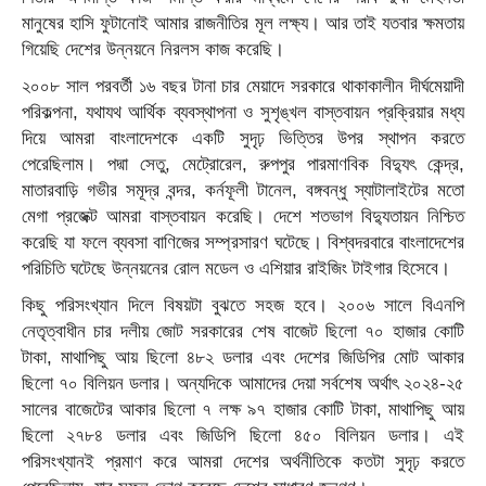
মানুষের হাসি ফুটানোই আমার রাজনীতির মূল লক্ষ্য। আর তাই যতবার ক্ষমতায়
গিয়েছি দেশের উন্নয়নে নিরলস কাজ করেছি।
২০০৮ সাল পরবর্তী ১৬ বছর টানা চার মেয়াদে সরকারে থাকাকালীন দীর্ঘমেয়াদী
পরিকল্পনা, যথাযথ আর্থিক ব্যবস্থাপনা ও সুশৃঙ্খল বাস্তবায়ন প্রক্রিয়ার মধ্য
দিয়ে আমরা বাংলাদেশকে একটি সুদৃঢ় ভিত্তির উপর স্থাপন করতে
পেরেছিলাম। পদ্মা সেতু, মেট্রোরেল, রুপপুর পারমাণবিক বিদ্যুৎ কেন্দ্র,
মাতারবাড়ি গভীর সমূদ্র বন্দর, কর্নফূলী টানেল, বঙ্গবন্ধু স্যাটালাইটের মতো
মেগা প্রজেক্ট আমরা বাস্তবায়ন করেছি। দেশে শতভাগ বিদ্যুতায়ন নিশ্চিত
করেছি যা ফলে ব্যবসা বাণিজের সম্প্রসারণ ঘটেছে। বিশ্বদরবারে বাংলাদেশের
পরিচিতি ঘটেছে উন্নয়নের রোল মডেল ও এশিয়ার রাইজিং টাইগার হিসেবে।
কিছু পরিসংখ্যান দিলে বিষয়টা বুঝতে সহজ হবে। ২০০৬ সালে বিএনপি
নেতৃত্বাধীন চার দলীয় জোট সরকারের শেষ বাজেট ছিলো ৭০ হাজার কোটি
টাকা, মাথাপিছু আয় ছিলো ৪৮২ ডলার এবং দেশের জিডিপির মোট আকার
ছিলো ৭০ বিলিয়ন ডলার। অন্যদিকে আমাদের দেয়া সর্বশেষ অর্থাৎ ২০২৪-২৫
সালের বাজেটের আকার ছিলো ৭ লক্ষ ৯৭ হাজার কোটি টাকা, মাথাপিছু আয়
ছিলো ২৭৮৪ ডলার এবং জিডিপি ছিলো ৪৫০ বিলিয়ন ডলার। এই
পরিসংখ্যানই প্রমাণ করে আমরা দেশের অর্থনীতিকে কতটা সুদৃঢ় করতে