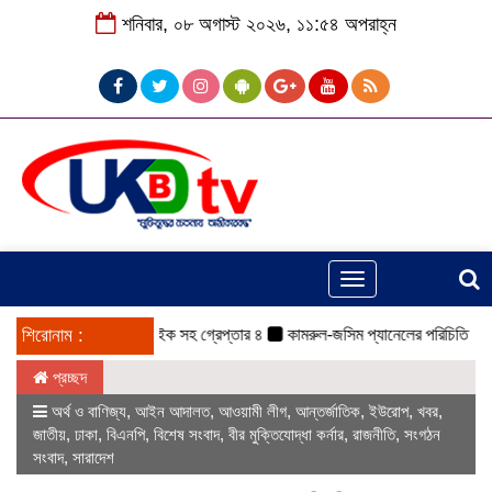
শনিবার, ০৮ অগাস্ট ২০২৬, ১১:৫৪ অপরাহ্ন
Toggle
navigation
াকুরগাঁওয়ে ইজিবাইক সহ গ্রেপ্তার ৪
শিরোনাম :
কামরুল-জসিম প্যানেলের পরিচিতি সভা অনুষ্ঠিত
প্রচ্ছদ
অর্থ ও বাণিজ্য
,
আইন আদালত
,
আওয়ামী লীগ
,
আন্তর্জাতিক
,
ইউরোপ
,
খবর
,
জাতীয়
,
ঢাকা
,
বিএনপি
,
বিশেষ সংবাদ
,
বীর মুক্তিযোদ্ধা কর্নার
,
রাজনীতি
,
সংগঠন
সংবাদ
,
সারাদেশ