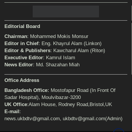
আহলে সুন্নাত এর কার্যক্রম বাস্তবায়নের আহ্বান
Editorial Board
Chairman
: Mohammed Mokis Monsur
শিক্ষিকার ওপর হামলাকারীদের গ্রেফতারের দাবিতে
Editor in Chief
: Eng. Khayrul Alam (Linkon)
মানববন্ধন অনুষ্ঠিত
Editor & Publishers
: Kawcharul Alam (Riton)
Executive Editor
: Kamrul Islam
News Editor
: Md. Shazahan Miah
বিমানের সিলেট-ম্যানচেস্টার সরাসরি ফ্লাইট চালু হচ্ছে
সোমবার
Office Address
Bangladesh Office:
Mostofapur Road (In Front Of
ঠাকুরগাঁওয়ে শিশু ধর্ষকের যাবজ্জীবন কারাদণ্ড
Sadar Hospital), Moulvibazar-3200
UK Office
:Alam House, Rodney Road,Bristol,UK
E-mail
:
news.ukbdtv@gmail.com, ukbdtv@gmail.com(Admin)
সেনাবাহিনীর পক্ষ থেকে ক্রীড়া সামগ্রী ও আর্থিক
সহায়তা প্রদান অনুষ্ঠিত