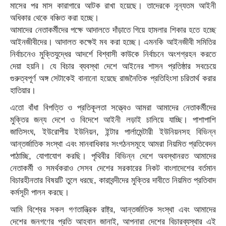
মাসের পর মাস কারাগারে আটক রাখা হয়েছে। তাদেরকে নূন্যতম আইনী
অধিকার থেকে বঞ্চিত করা হচ্ছে।
আমাদের নেতাকর্মীদের পক্ষে আদালতে দাঁড়াতে গিয়ে হামলার শিকার হতে হচ্ছে
আইনজীবীদের। আদালত কক্ষেই মব করা হচ্ছে। এমনকি আইনজীবী সমিতির
নির্বাচনেও মুক্তিযুদ্ধের আদর্শে বিশ্বাসী কাউকে নির্বাচনে অংশগ্রহন করতে
দেয়া হয়নি। যে বিচার ব্যবস্থা দেশে আইনের শাসন প্রতিষ্ঠার সবচেয়ে
গুরুত্বপূর্ণ অঙ্গ সেটাকেই বানানো হয়েছে রাজনৈতিক প্রতিহিংসা চরিতার্থ করার
হাতিয়ার।
এতো বাঁধা বিপত্তি ও প্রতিকূলতা সত্ত্বেও আমরা আমাদের নেতাকর্মীদের
মুক্তির জন্য দেশে ও বিদেশে আইনী লড়াই চালিয়ে যাচ্ছি। পাশাপাশি
জাতিসংঘ, ইউরোপীয় ইউনিয়ন, ইন্টার পার্লামেন্টারী ইউনিয়নসহ বিভিন্ন
আন্তর্জাতিক সংস্থা এবং মানবাধিকার সংগঠনসমূহে আমরা নিয়মিত প্রতিবেদন
পাঠাচ্ছি, যোগাযোগ করছি। পৃথিবীর বিভিন্ন দেশে অবস্থানরত আমাদের
নেতাকর্মী ও সমর্থকরাও সেসব দেশের সরকারের নিকট বাংলাদেশের বর্তমান
বিচারহীনতার বিষয়টি তুলে ধরছে, কারাবন্দীদের মুক্তির দাবীতে নিয়মিত প্রতিবাদ
কর্মসূচী পালন করছে।
আমি বিশ্বের সকল গণতান্ত্রিক রাষ্ট্র, আন্তর্জাতিক সংস্থা এবং আমাদের
দেশের জনগণের প্রতি আহবান জানাই, আপনারা দেশের বিচারব্যস্থার এই