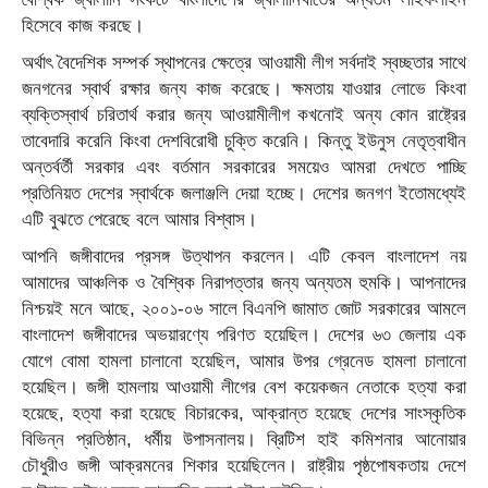
হিসেবে কাজ করছে।
অর্থাৎ বৈদেশিক সম্পর্ক স্থাপনের ক্ষেত্রে আওয়ামী লীগ সর্বদাই স্বচ্ছতার সাথে
জনগনের স্বার্থ রক্ষার জন্য কাজ করেছে। ক্ষমতায় যাওয়ার লোভে কিংবা
ব্যক্তিস্বার্থ চরিতার্থ করার জন্য আওয়ামীলীগ কখনোই অন্য কোন রাষ্ট্রের
তাবেদারি করেনি কিংবা দেশবিরোধী চুক্তি করেনি। কিন্তু ইউনুস নেতৃত্বাধীন
অন্তর্বর্তী সরকার এবং বর্তমান সরকারের সময়েও আমরা দেখতে পাচ্ছি
প্রতিনিয়ত দেশের স্বার্থকে জলাঞ্জলি দেয়া হচ্ছে। দেশের জনগণ ইতোমধ্যেই
এটি বুঝতে পেরেছে বলে আমার বিশ্বাস।
আপনি জঙ্গীবাদের প্রসঙ্গ উত্থাপন করলেন। এটি কেবল বাংলাদেশ নয়
আমাদের আঞ্চলিক ও বৈশ্বিক নিরাপত্তার জন্য অন্যতম হুমকি। আপনাদের
নিশ্চয়ই মনে আছে, ২০০১-০৬ সালে বিএনপি জামাত জোট সরকারের আমলে
বাংলাদেশ জঙ্গীবাদের অভয়ারণ্যে পরিণত হয়েছিল। দেশের ৬৩ জেলায় এক
যোগে বোমা হামলা চালানো হয়েছিল, আমার উপর গ্রেনেড হামলা চালানো
হয়েছিল। জঙ্গী হামলায় আওয়ামী লীগের বেশ কয়েকজন নেতাকে হত্যা করা
হয়েছে, হত্যা করা হয়েছে বিচারকের, আক্রান্ত হয়েছে দেশের সাংস্কৃতিক
বিভিন্ন প্রতিষ্ঠান, ধর্মীয় উপাসনালয়। ব্রিটিশ হাই কমিশনার আনোয়ার
চৌধুরীও জঙ্গী আক্রমনের শিকার হয়েছিলেন। রাষ্ট্রীয় পৃষ্ঠপোষকতায় দেশে