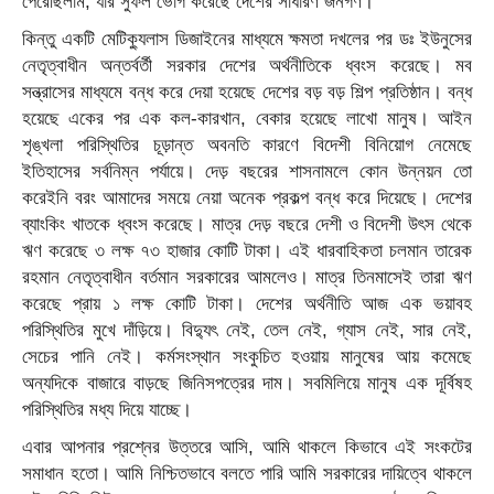
পেরেছিলাম, যার সুফল ভোগ করেছে দেশের সাধারণ জনগণ।
কিন্তু একটি মেটিক্যুলাস ডিজাইনের মাধ্যমে ক্ষমতা দখলের পর ডঃ ইউনুসের
নেতৃত্বাধীন অন্তর্বর্তী সরকার দেশের অর্থনীতিকে ধ্বংস করেছে। মব
সন্ত্রাসের মাধ্যমে বন্ধ করে দেয়া হয়েছে দেশের বড় বড় শিল্প প্রতিষ্ঠান। বন্ধ
হয়েছে একের পর এক কল-কারখান, বেকার হয়েছে লাখো মানুষ। আইন
শৃঙ্খলা পরিস্থিতির চূড়ান্ত অবনতি কারণে বিদেশী বিনিয়োগ নেমেছে
ইতিহাসের সর্বনিম্ন পর্যায়ে। দেড় বছরের শাসনামলে কোন উন্নয়ন তো
করেইনি বরং আমাদের সময়ে নেয়া অনেক প্রকল্প বন্ধ করে দিয়েছে। দেশের
ব্যাংকিং খাতকে ধ্বংস করেছে। মাত্র দেড় বছরে দেশী ও বিদেশী উৎস থেকে
ঋণ করেছে ৩ লক্ষ ৭৩ হাজার কোটি টাকা। এই ধারবাহিকতা চলমান তারেক
রহমান নেতৃত্বাধীন বর্তমান সরকারের আমলেও। মাত্র তিনমাসেই তারা ঋণ
করেছে প্রায় ১ লক্ষ কোটি টাকা। দেশের অর্থনীতি আজ এক ভয়াবহ
পরিস্থিতির মুখে দাঁড়িয়ে। বিদ্যুৎ নেই, তেল নেই, গ্যাস নেই, সার নেই,
সেচের পানি নেই। কর্মসংস্থান সংকুচিত হওয়ায় মানুষের আয় কমেছে
অন্যদিকে বাজারে বাড়ছে জিনিসপত্রের দাম। সবমিলিয়ে মানুষ এক দূর্বিষহ
পরিস্থিতির মধ্য দিয়ে যাচ্ছে।
এবার আপনার প্রশ্নের উত্তরে আসি, আমি থাকলে কিভাবে এই সংকটের
সমাধান হতো। আমি নিশ্চিতভাবে বলতে পারি আমি সরকারের দায়িত্বে থাকলে