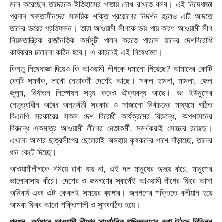
মনে করেছেন তাদেরকে ইতিহাসের পাতায় চোখ রাখতে বলব। এই নিষেধাজ্ঞা
প্রদান ক্ষমতাসীনদের সাময়িক শক্তি প্রয়োগের নিদর্শন হলেও এটি আদতে
তাদের ভয়ের প্রতিফলন। তারা আওয়ামী লীগকে ভয় পায় কারণ আওয়ামী লীগ
নিয়মতান্ত্রিক রাজনৈতিক কর্মসূচী পালন করতে পারলে তাদের দেশবিরোধি
কার্যক্রম চালানো কঠিন হবে। এ কারনেই এই নিষেধাজ্ঞা।
কিন্তু নিষেধাজ্ঞা দিয়েও কি আওয়ামী লীগকে দমানো গিয়েছে? আমাদের কোটি
কোটি সমর্থক, লাখো নেতাকর্মী দেশেই আছে। সকল হামলা, মামলা, জেল
জুলুম, নির্যাতন নিষ্পেষন সহ্য করেও ঐক্যবদ্ধ আছে। ডঃ ইউনুসের
নেতৃত্বাধীন অবৈধ অন্তর্বর্তী সরকার ও সাজানো নির্বাচনের মাধ্যমে গঠিত
বিএনপি সরকারের সকল দেশ বিরোধী কার্যক্রমের বিরুদ্ধে, অপশাসনের
বিরুদ্ধে একমাত্র আওয়ামী লীগের নেতাকর্মী, সমর্থকরাই সোচ্চার রয়েছে।
এখনো আমার ছাত্রলীগের ছেলেরাই অসহায় কৃষকদের পাশে দাঁড়াচ্ছে, তাদের
ধান কেটে দিচ্ছে।
আওয়ামীলীগকে দমিয়ে রাখা যায় না, এই দল মানুষের হৃদয়ে বাঁচে, মানুশের
ভালোবাসায় বাঁচে। দেশের ও জনগণের স্বার্থেই আওয়ামী লীগের ফিরে আসা
অনিবার্য এবং এটা কেবলই সময়ের ব্যাপার। জনগণের শক্তিতে বলীয়ান হয়ে
আমরা ফিরব আরো শক্তিশালী ও সুসংগঠিত হয়ে।
প্রশ্ন- বর্তমানে আওয়ামী লীগের সাংগঠনিক শুদ্ধিকরণের কথা উঠছে বিভিন্ন