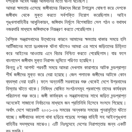
দশট্রাক অবৈধ অস্ত্র আমদানির মতো ঘটনা ঘটেছিল।
আমরা ক্ষমতায় এসেছে জঙ্গীবাদের বিরুদ্ধে জিরো টলারেন্স ঘোষণা করে দেশকে
জঙ্গীবাদ থেকে মুক্ত করতে সর্বশক্তি নিয়োগ করেছিলাম। আইন
শৃঙ্খলাবাহিনীর আধুনিকায়ন, জঙ্গিবাদ নির্মূলে বিশেষায়িত সেল গঠন ও যথাযথ
নজরদারি মাধ্যমে জঙ্গিবাদকে নিয়ন্ত্রণ করতে পেরেছিলাম।
বৈশ্বিক সন্ত্রাসবাদের উত্থানের কারনে আমাদের ক্ষমতায় থাকার সময়ে হলি
আর্টিজানের মতো দুঃখজনক ঘটনা ঘটলেও আমরা এর সাথে জড়িতদের চিহ্নিত
করে আইনের আওতায় এনে বিচার নিশ্চিত করতে পেরেছিলাম। যার ফলে
বাংলাদেশ জঙ্গীবাদ মুক্ত নিরাপদ ভূমিতে পরিণত হয়েছিল।
কিন্তু ৫ই আগস্ট পরবর্তী সময়ে আমরা দেখলাম কারাগারে আটক দন্ডপ্রাপ্ত
শীর্ষ জঙ্গীদের মুক্ত করে দেয়া হয়েছে। জেল পলাতক জঙ্গীদের আটকে কোন
ব্যবস্থা নেয়া হয়নি। ফলে অন্তর্বর্তী সরকারের শুরু থেকেই দেশে উগ্রবাদের
বিস্তার ঘটতে থাকে। নিষিদ্ধ ঘোষিত সংগঠনসমূহ প্রকাশ্যে তাদের কার্যক্রম
পরিচালনা শুরু করে। জঙ্গী কার্যক্রম ও সন্ত্রাসবাদের সাথে জড়িত দন্ডপ্রাপ্ত
অনেকেই সাজানো নির্বাচনের মাধ্যমে জন প্রতিনিধি হিসেবে সংসদে গিয়েছে।
অর্থাৎ দেশে আরেকটি ২০০১-০৬ সময়ের অন্ধকার সময়ের পুনরাবৃত্তি ঘটতে
যাচ্ছে। জঙ্গীবাদের কালো থাবা ছড়িয়ে পড়েছে সশস্ত্র বাহিনী সহ আইনশৃঙ্খলা
বাহিনীর সদস্যদের মাঝেও। এটি নিঃসন্দেহে দেশের নিরাপত্তার জন্য একটি
বড় হুমকি।