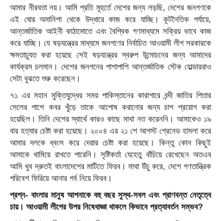
আমার নীরবতা নয়। আমি প্রতি মূহুর্তে দেশের জন্য লড়ছি, দেশের জনগণকে
এই ঘোর অমানিশা থেকে উদ্ধারে কাজ করে যাচ্ছি। কূটনৈতিক পর্যায়ে,
আন্তর্জাতিক আইনী কাঠামোতে এবং বৈশ্বিক গণমাধ্যমে সক্রিয় ভাবে কাজ
করে যাচ্ছি। যে ষড়যন্ত্রের মাধ্যমে জনগণের নির্বাচিত আওয়ামী লীগ সরকারকে
ক্ষমতাচ্যুত করা হয়েছে সেই ষড়যন্ত্রের স্বরুপ উন্মোচনের জন্য আমাদের
কার্যক্রম চলমান। দেশের জনগনের পাশাপাশি আন্তর্জাতিক স্টেক হোল্ডাররাও
সেটা বুঝতে শুরু করেছেন।
৭১ এর মহান মুক্তিযুদ্ধের সময় পাকিস্তানের কারাগারে বন্দী জাতির পিতার
সেলের পাশে কবর খুঁড়ে তাকে আপোষ করানোর জন্য চাপ প্রয়োগ করা
হয়েছিল। তিনি দেশের স্বার্থে কারও কাছে মাথা নত করেননি। আমাকেও ১৯
বার হত্যার চেষ্টা করা হয়েছে। ২০০৪ এর ২১ শে আগস্ট গ্রেনেড হামলা করে
আমার দলকে ধ্বংস করে দেয়ার চেষ্টা করা হয়েছে। কিন্তু কোন কিছুই
আমাকে থামিয়ে রাখতে পারেনি। সৃষ্টিকর্তা যেহেতু বাঁচিয়ে রেখেছেন অতএব
আমি খুব দ্রুতই বাংলাদেশের মাটিতে ফিরব। মাথা উঁচু করে, দেশে গণতান্ত্রিক
পরিবেশ ফিরিয়ে আনার গর্ব নিয়ে ফিরব।
প্রশ্ন- বাংলার মানুষ আপনাকে বহু বছর সুস্থ-সবল এবং প্রাণবন্ত নেতৃত্বে
চায়। আওয়ামী লীগের উপর নিষেধাজ্ঞা থাকলে কিভাবে প্রত্যাবর্তন সম্ভব?