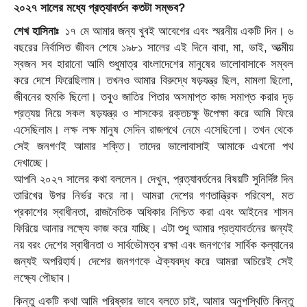
২০২৭ সালের মধ্যে প্রত্যাবর্তন কতটা সম্ভব?
শেখ হাসিনাঃ
১৭ মে আমার জন্য খুবই আবেগের এবং স্মরনীয় একটি দিন। ৬
বছরের নির্বাসিত জীবন শেষে ১৯৮১ সালের এই দিনে বাবা, মা, ভাই, আত্মীয়
স্বজন সব হারানো আমি শুধুমাত্র বাংলাদেশের মানুষের ভালোবাসাকে সম্বল
করে দেশে ফিরেছিলাম। তখনও আমার বিরুদ্ধে ষড়যন্ত্র ছিল, মামলা ছিলো,
জীবনের হুমকি ছিলো। তবুও জাতির পিতার অসমাপ্ত কাজ সমাপ্ত করার দৃড়
প্রত্যয় নিয়ে সকল ষড়যন্ত্র ও শাসকের রক্তচক্ষু উপেক্ষা করে আমি ফিরে
এসেছিলাম। লক্ষ লক্ষ মানুষ সেদিন রাজপথে নেমে এসেছিলো। তখন থেকে
সেই জনগণই আমার শক্তি। তাদের ভালোবাসাই আমাকে এখনো পথ
দেখাচ্ছে।
আপনি ২০২৭ সালের কথা বললেন। দেখুন, প্রত্যাবর্তনের বিষয়টি সুনির্দিষ্ট দিন
তারিখের উপর নির্ভর করে না। আমরা দেশের গণতান্ত্রিক পরিবেশ, মত
প্রকাশের স্বাধীনতা, রাজনৈতিক অধিকার নিশ্চিত করা এবং আইনের শাসন
ফিরিয়ে আনার লক্ষ্যে কাজ করে যাচ্ছি। এটা শুধু আমার প্রত্যাবর্তনের জন্যই
নয় বরং দেশের স্বাধীনতা ও সার্বভৌমত্ব রক্ষা এবং জনগণের সার্বিক কল্যানের
জন্যই অপরিহার্য। দেশের জনগণকে ঐক্যবদ্ধ করে আমরা অচিরেই সেই
লক্ষ্যে পৌছাব।
কিন্তু একটি কথা আমি পরিষ্কার ভাবে বলতে চাই, আমার অনুপস্থিতি কিন্তু