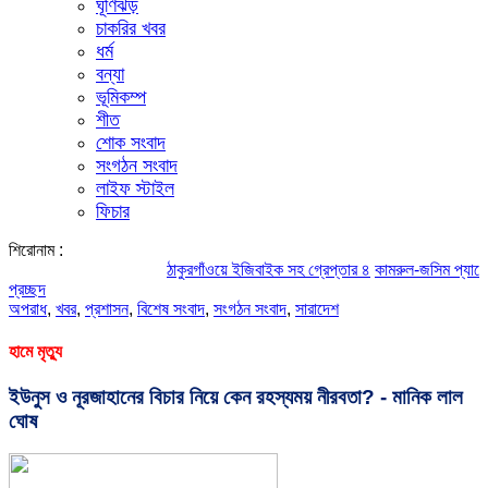
ঘূর্ণিঝড়
চাকরির খবর
ধর্ম
বন্যা
ভূমিকম্প
শীত
শোক সংবাদ
সংগঠন সংবাদ
লাইফ স্টাইল
ফিচার
শিরোনাম :
ঠাকুরগাঁওয়ে ইজিবাইক সহ গ্রেপ্তার ৪
কামরুল-জসিম প্যানেলের পরিচ
প্রচ্ছদ
অপরাধ
,
খবর
,
প্রশাসন
,
বিশেষ সংবাদ
,
সংগঠন সংবাদ
,
সারাদেশ
হামে মৃত্যু
ইউনুস ও নূরজাহানের বিচার নিয়ে কেন রহস্যময় নীরবতা? ​- মানিক লাল
ঘোষ