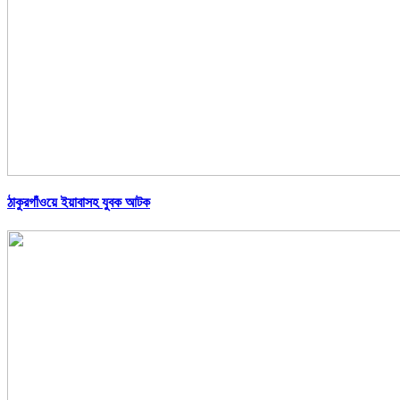
ঠাকুরগাঁওয়ে ইয়াবাসহ যুবক আটক