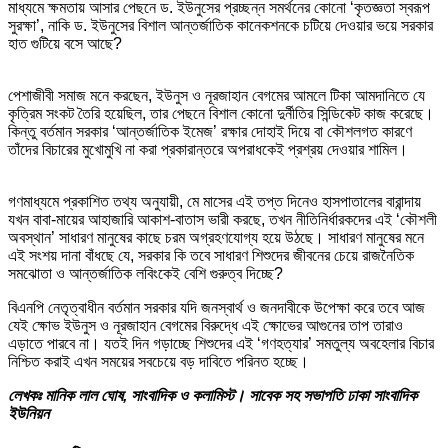
মাধ্যমে ক্ষমতায় আসার পেছনে ড. ইউনুসের প্রচ্ছন্ন সমর্থনের কোনো ‘কৃতজ্ঞতা স্বরূপ
সুরক্ষা’, নাকি ড. ইউনুসের বিশাল আন্তর্জাতিক কানেকশনকে চটিয়ে দেওয়ার ভয়ে সরকার
হাত গুটিয়ে বসে আছে?
পেশাজীবী সমাজ মনে করছেন, ইউনুস ও নূরজাহান বেগমের আমলে টিকা আমদানিতে যে
কৃত্রিম সংকট তৈরি হয়েছিল, তার পেছনে বিশাল কোনো দুর্নীতির সিন্ডিকেট কাজ করেছে।
কিন্তু বর্তমান সরকার ‘আন্তর্জাতিক ইমেজ’ রক্ষার দোহাই দিয়ে বা কৌশলগত কারণে
তাঁদের বিচারের মুখোমুখি না করা প্রকারান্তরে অপরাধকেই প্রশ্রয় দেওয়ার শামিল।
গণমাধ্যমে প্রকাশিত তথ্য অনুযায়ী, মে মাসের এই তপ্ত দিনেও হাসপাতালের বারান্দায়
যখন বাবা-মায়ের আহাজারি আকাশ-বাতাস ভারী করছে, তখন নীতিনির্ধারকদের এই ‘কৌশলী
অবস্থান’ সাধারণ মানুষের কাছে চরম অগ্রহণযোগ্য হয়ে উঠছে। সাধারণ মানুষের মনে
এই সংশয় দানা বাঁধছে যে, সরকার কি তবে সাধারণ শিশুদের জীবনের চেয়ে রাজনৈতিক
সমঝোতা ও আন্তর্জাতিক লবিংকেই বেশি গুরুত্ব দিচ্ছে?
বিএনপি নেতৃত্বাধীন বর্তমান সরকার যদি জনস্বার্থ ও জনদাবীকে উপেক্ষা করে তবে আজ
যেই ক্ষোভ ইউনুস ও নূরজাহান বেগমের বিরুদ্ধে এই ক্ষোভের আগুনের তাপ তারাও
এড়াতে পারবে না। যতই দিন গড়াচ্ছে শিশুদের এই ‘গণহত্যার’ সমতুল্য অবহেলার বিচার
নিশ্চিত করাই এখন সময়ের সবচেয়ে বড় দাবিতে পরিনত হচ্ছে।
লেখকঃ মানিক লাল ঘোষ, সাংবাদিক ও কলামিস্ট। সাবেক সহ সভাপতি ঢাকা সাংবাদিক
ইউনিয়ন