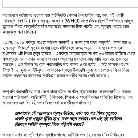
বাংলাদেশে বর্তমানের ভয়াবহ হাম পরিস্থিতি কোনো দৈব দুর্ঘটনা নয়, বরং এটি একটি
‘মানবসৃষ্ট’ বিপর্যয়। বিশ্ব স্বাস্থ্য সংস্থার (WHO) সাম্প্রতিক রিপোর্ট স্পষ্টভাবে আঙুল
তুলেছে বিগত অন্তর্বর্তীকালীন সরকারের সময়কার টিকা ঘাটতি এবং স্বাস্থ্য খাতের চরম
অব্যবস্থাপনার দিকে।
১৩ মে, ২০২৬ পর্যন্ত পাওয়া সর্বশেষ সরকারি ও গণমাধ্যম তথ্য অনুযায়ী, দেশে হাম ও
হাম-সদৃশ উপসর্গে মৃত্যুর সংখ্যা বেড়ে দাঁড়িয়েছে ৪৩২ জনে। এর মধ্যে গত ২৪
ঘণ্টাতেই ৯টি শিশুর মৃত্যু হয়েছে। এপর্যন্ত আক্রান্তের সংখ্যা ৫৩ হাজার ছাড়িয়ে গেছে
গণমাধ্যমে এমন তথ্য আসলে ও এর সংখ্যা প্রায় লাখের কাছাকাছি বলে অনেকে মনে
করছেন। এই বিশাল সংখ্যক প্রাণহানির দায় যাদের ওপর বর্তায়—সেই সাবেক প্রধান
উপদেষ্টা ড. মুহাম্মদ ইউনুস এবং সাবেক স্বাস্থ্য উপদেষ্টা নূরজাহান বেগমের বিচার নিয়ে
বর্তমান সরকারের রহস্যময় স্থবিরতা জনমনে গভীর সংশয় তৈরি করেছে।
সম্প্রতি রাজধানীসহ সারা দেশে রাজনৈতিক সংগঠন, ছাত্রসমাজ, ভূক্তভোগী ও স্বজন
হারানো পরিবারবর্গ, আইনজীবী, চিকিৎসক, শিক্ষক ও সাংবাদিকদের সম্মিলিত বিক্ষোভ এবং
মানববন্ধন এই বিচারহীনতার বিরুদ্ধেই এক তীব্র প্রতিবাদ।
রাজপথের এই আন্দোলনে প্রশ্ন উঠেছে, যখন শত শত শিশুর মৃত্যুতে
একটি পুরো প্রজন্ম ঝুঁকির মুখে, তখন নতুন সরকার কেন এই দুই ব্যক্তির
বিরুদ্ধে আইনি ব্যবস্থা নিতে গড়িমসি করছে?
জনমনে এখন বড় দুটি প্রশ্ন ঘুরপাক খাচ্ছে: এটি কি গত ১২ ফেব্রুয়ারির নির্বাচনের