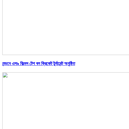
লন্ডনে এস৯ ফিল্মস টেপ বল ক্রিকেট টুর্নামেন্ট অনুষ্ঠিত