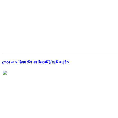
লন্ডনে এস৯ ফিল্মস টেপ বল ক্রিকেট টুর্নামেন্ট অনুষ্ঠিত