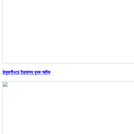
ঠাকুরগাঁওয়ে ইয়াবাসহ যুবক আটক