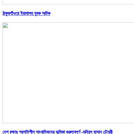
ঠাকুরগাঁওয়ে ইয়াবাসহ যুবক আটক
দেশ রক্ষায় প্রগতিশীল সাংবাদিকদের ভুমিকা গুরুত্বপূর্ণ -মহিবুল হাসান চৌধুরী