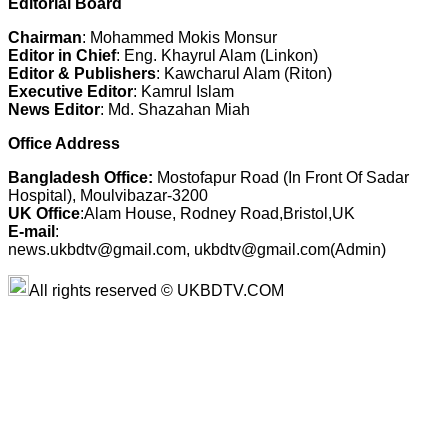
Editorial Board
Chairman
: Mohammed Mokis Monsur
Editor in Chief
: Eng. Khayrul Alam (Linkon)
Editor & Publishers
: Kawcharul Alam (Riton)
Executive Editor
: Kamrul Islam
News Editor
: Md. Shazahan Miah
Office Address
Bangladesh Office:
Mostofapur Road (In Front Of Sadar
Hospital), Moulvibazar-3200
UK Office
:Alam House, Rodney Road,Bristol,UK
E-mail
:
news.ukbdtv@gmail.com, ukbdtv@gmail.com(Admin)
All rights reserved © UKBDTV.COM