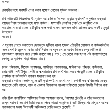
হামজা
চৌধুরীর সঙ্গে সরাসরি দেখা করার সুযোগ পেলেন ফুটবল ভক্তরা।
রবি আজিয়াটা পিএলসির উদ্যোগে আয়োজিত “হামজা অ্যান্ড ফ্যানস” অনুষ্ঠানে ভক্তরা
তাদের প্রিয় তারকার সঙ্গে সময় কাটান। সম্প্রতি শেরাটন ঢাকা’তে অনুষ্ঠিত এক
আয়োজনে তারা হামজা চৌধুরীর সঙ্গে কথা বলেন, একসঙ্গে ছবি তোলেন এবং স্মরণীয় মুহূর্ত
উপভোগ
করেন।
এ সুযোগ পেতে ভক্তদের দেশজুড়ে ছড়িয়ে থাকা হামজা চৌধুরীর পোস্টার বা কাটআউটের
সঙ্গে সেলফি তুলে তা রবির অফিসিয়াল ফেসবুক পেজে অথবা নিজের প্রোফাইলে #
হ্যাশট্যাগ ব্যবহার করে পোস্ট করতে হয়। গত ১ মে থেকে শুরু হওয়া এই ক্যাম্পেইনে
দেশজুড়ে ব্যাপক সাড়া পাওয়া যায়।
ঢাকা, চট্টগ্রাম, সিলেট, সুনামগঞ্জ, গাজীপুর, নারায়ণগঞ্জ, মানিকগঞ্জ, চাঁদপুর, কুমিল্লা,
নোয়াখালী, ল²ীপুর, ফেনী ও কক্সবাজারে রবি কাস্টমার কেয়ার পয়েন্টে হামজা চৌধুরীর
পোস্টার বা কাটআউট ব্যানার স্থাপন করা হয়।
ভক্তরা সেখানে সেলফি তুলে এই ক্যাম্পেইনে অংশ নেন। পোস্ট করা ছবিগুলোর মধ্যে
সবচেয়ে বেশি লাইক, লাভ বা কেয়ার রিয়েকশন পাওয়া ছবিগুলো থেকে বিজয়ী নির্বাচন করা
হয়।
রবির চিফ কমার্শিয়াল অফিসার শিহাব আহমাদ বলেন, “হামজা চৌধুরী ও তাঁর ভক্তদের
মধ্যে সরাসরি সংযোগ তৈরি করতে পেরে আমরা আনন্দিত। এই উদ্যোগের মাধ্যমে আমরা
গ্রাহকদের জন্য ভিন্নধর্মী অভিজ্ঞতা তৈরি করতে চেয়েছি।”