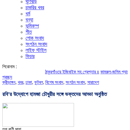
ঘূর্ণিঝড়
চাকরির খবর
ধর্ম
বন্যা
ভূমিকম্প
শীত
শোক সংবাদ
সংগঠন সংবাদ
লাইফ স্টাইল
ফিচার
শিরোনাম :
ঠাকুরগাঁওয়ে ইজিবাইক সহ গ্রেপ্তার ৪
কামরুল-জসিম প্যানেলের পরিচ
প্রচ্ছদ
ক্রীড়াঙ্গন
,
খবর
,
ঢাকা
,
ফুটবল
,
বিশেষ সংবাদ
,
সংগঠন সংবাদ
,
সারাদেশ
রবি’র উদ্যোগে হামজা চৌধুরীর সঙ্গে ভক্তদের আড্ডা অনুষ্ঠিত
তপু রাণী সাহা