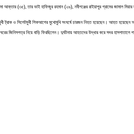
িমা আক্তার (৩৫), তার ভাই হাফিজুর রহমান (২৬), নবীগঞ্জের রাইয়াপুর গ্রামের জামাল মিয়ার 
 ঢাকামুখী ট্রাক ও সিলেটমুখী পিকআপের মুখোমুখি সংঘর্ষে চারজন নিহত হয়েছেন। আহত হয়েছ
কে ঘরের জিনিসপত্র নিয়ে বাড়ি ফিরছিলেন। দুর্ঘটনায় আহতদের উদ্ধার করে সদর হাসপাতাল