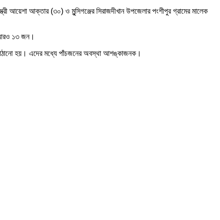
স্ত্রী আয়েশা আক্তার (৩০) ও মুন্সিগঞ্জের সিরাজদীখান উপজেলার পংশীপুর গ্রামের মালেক
েন আরও ১৩ জন।
ে পাঠানো হয়। এদের মধ্যে পাঁচজনের অবস্থা আশঙ্কাজনক।