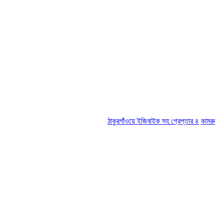
ঠাকুরগাঁওয়ে ইজিবাইক সহ গ্রেপ্তার ৪
কামরুল-জসিম প