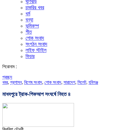
ঘূর্ণিঝড়
চাকরির খবর
ধর্ম
বন্যা
ভূমিকম্প
শীত
শোক সংবাদ
সংগঠন সংবাদ
লাইফ স্টাইল
ফিচার
শিরোনাম :
প্রচ্ছদ
খবর
,
প্রশাসন
,
বিশেষ সংবাদ
,
শোক সংবাদ
,
সারাদেশ
,
সিলেট
,
হবিগঞ্জ
মাধবপুরে ট্রাক-পিকআপ সংঘর্ষে নিহত ৪
কিবরিয়া চৌধুরী