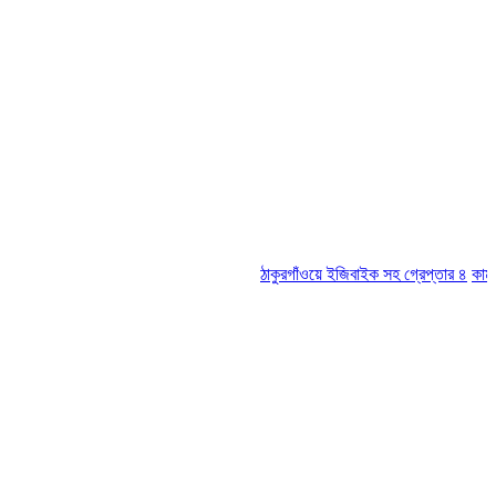
ঠাকুরগাঁওয়ে ইজিবাইক সহ গ্রেপ্তার ৪
কামরুল-