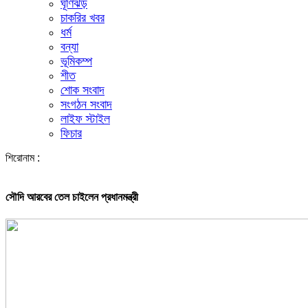
ঘূর্ণিঝড়
চাকরির খবর
ধর্ম
বন্যা
ভূমিকম্প
শীত
শোক সংবাদ
সংগঠন সংবাদ
লাইফ স্টাইল
ফিচার
শিরোনাম :
সৌদি আরবের তেল চাইলেন প্রধানমন্ত্রী