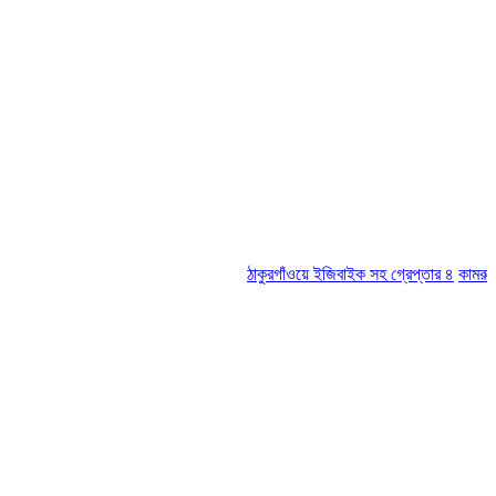
ঠাকুরগাঁওয়ে ইজিবাইক সহ গ্রেপ্তার ৪
কামরুল-জস