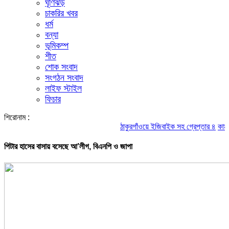
ঘূর্ণিঝড়
চাকরির খবর
ধর্ম
বন্যা
ভূমিকম্প
শীত
শোক সংবাদ
সংগঠন সংবাদ
লাইফ স্টাইল
ফিচার
শিরোনাম :
ঠাকুরগাঁওয়ে ইজিবাইক সহ গ্রেপ্তার ৪
কামরু
পিটার হাসের বাসায় বসেছে আ’লীগ, বিএনপি ও জাপা