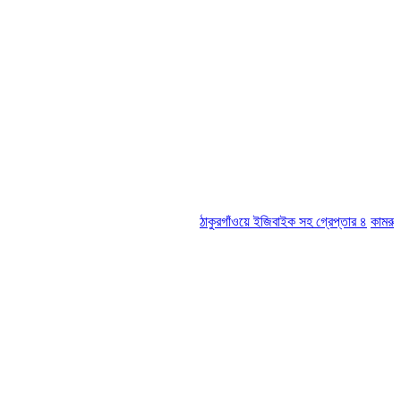
ঠাকুরগাঁওয়ে ইজিবাইক সহ গ্রেপ্তার ৪
কামরুল-জস