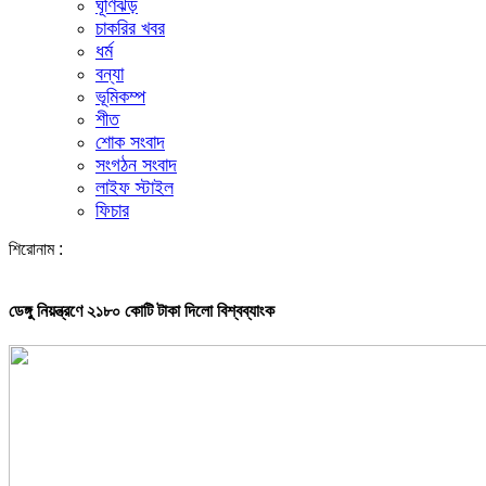
ঘূর্ণিঝড়
চাকরির খবর
ধর্ম
বন্যা
ভূমিকম্প
শীত
শোক সংবাদ
সংগঠন সংবাদ
লাইফ স্টাইল
ফিচার
শিরোনাম :
ডেঙ্গু নিয়ন্ত্রণে ২১৮০ কোটি টাকা দিলো বিশ্বব্যাংক