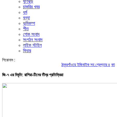
ঘূর্ণিঝড়
চাকরির খবর
ধর্ম
বন্যা
ভূমিকম্প
শীত
শোক সংবাদ
সংগঠন সংবাদ
লাইফ স্টাইল
ফিচার
শিরোনাম :
ঠাকুরগাঁওয়ে ইজিবাইক সহ গ্রেপ্তার ৪
কামরু
জি-৭ এর বিবৃতি: রাশিয়া-চীনের তীব্র প্রতিক্রিয়া