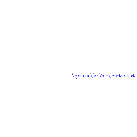
ঠাকুরগাঁওয়ে ইজিবাইক সহ গ্রেপ্তার ৪
কামরুল-