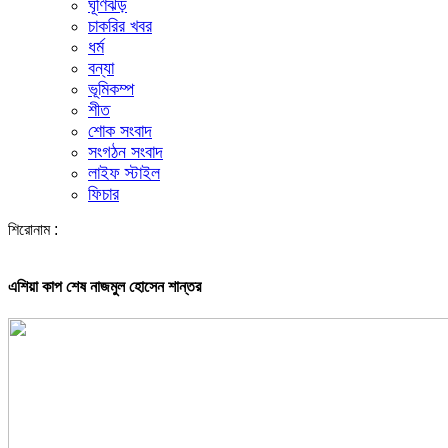
ঘূর্ণিঝড়
চাকরির খবর
ধর্ম
বন্যা
ভূমিকম্প
শীত
শোক সংবাদ
সংগঠন সংবাদ
লাইফ স্টাইল
ফিচার
শিরোনাম :
এশিয়া কাপ শেষ নাজমুল হোসেন শান্তর