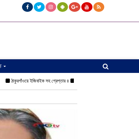
্য
ঠাকুরগাঁওয়ে ইজিবাইক সহ গ্রেপ্তার ৪
কামরুল-জসিম প্যানেলের পরিচিতি সভা অনুষ্ঠি