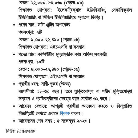
বেতন: ২২,০০০-৫৩,০৬০ (গ্রেড-০৯)
শিক্ষাগত যোগ্যতা: ইলেকট্রিক্যাল ইঞ্জিনিয়ারিং, মেকানিক্যাল
ইঞ্জিনিয়ারিং বা সিভিল ইঞ্জিনিয়ারিংয়ে স্নাতক ডিগ্রি।
পদের নাম: ডাটা এন্ট্রি অপারেটর
পদসংখ্যা: ২টি
বেতন: ৯,৩০০-২২,৪৯০ (গ্রেড-১৬)
শিক্ষাগত যোগ্যতা: এইচএসসি বা সমমান
পদের নাম: কম্পিউটার মুদ্রাক্ষরিক কাম অফিস সহকারী
পদসংখ্যা: ১০টি
বেতন: ৯,৩০০-২২,৪৯০ (গ্রেড-১৬)
শিক্ষাগত যোগ্যতা: এইচএসসি বা সমমান
প্রার্থীর ধরন: নারী-পুরুষ (উভয়)
বয়সসীমা: ১৮-৩০ বছর। তবে মুক্তিযোদ্ধা বা শহীদ মুক্তিযোদ্ধা
সন্তান ও প্রতিবন্ধীদের ক্ষেত্রে বয়স সর্বোচ্চ ৩২ বছর।
আবেদন যেভাবে: আগ্রহী প্রার্থীরা আবেদন করতে ও বিস্তারিত
বিজ্ঞপ্তিটি দেখতে এখানে
ক্লিক
করুন।
আবেদনের শেষ সময় : ৫ নভেম্বর ২০২৩।
নিউজ /এমএসএম