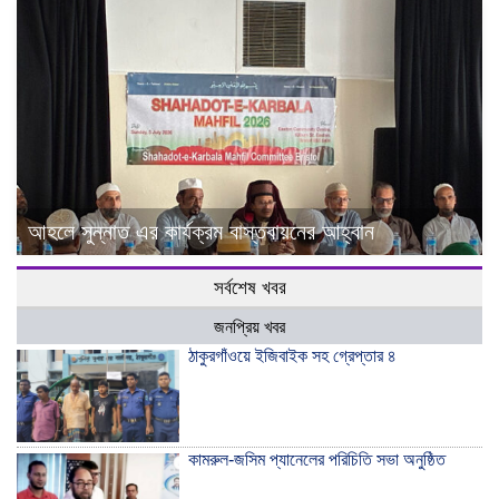
আহলে সুন্নাত এর কার্যক্রম বাস্তবায়নের আহ্বান
সর্বশেষ খবর
জনপ্রিয় খবর
ঠাকুরগাঁওয়ে ইজিবাইক সহ গ্রেপ্তার ৪
কামরুল-জসিম প্যানেলের পরিচিতি সভা অনুষ্ঠিত