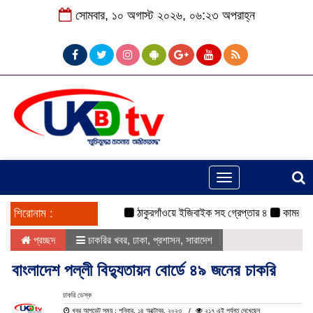
সোমবার, ১০ অগাস্ট ২০২৬, ০৬:২৩ অপরাহ্ন
Toggle
navigation
শিরোনাম :
ঠাকুরগাঁওয়ে ইজিবাইক সহ গ্রেপ্তার ৪
কামরুল-জসিম প
প্রচ্ছদ
চাকরির খবর
,
ঢাকা
,
প্রশাসন
,
সারাদেশ
বাংলাদেশ পল্লী বিদ্যুতায়ন বোর্ডে ৪৯ জনের চাকরি
চাকরি ডেস্ক
খবর আপডেট সময় : শনিবার, ১৪ অক্টোবর, ২০২৩
২১৭ এই পর্যন্ত দেখেছেন