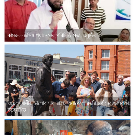
কামরুল-জসিম প্যানেলের পরিচিতি সভা অনুষ্ঠিত
ওয়েলসবাসীর ভালোবাসায় রাইট অনারেবল রডরি মর্গানের ভাস্কর্য
উদ্বোধিত