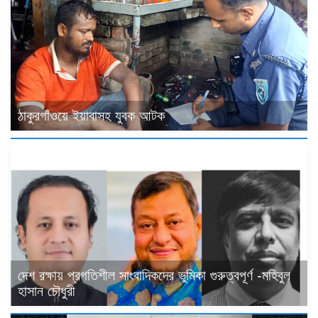
ঠাকুরগাঁওয়ে ইয়াবাসহ যুবক আটক
দেশ রক্ষায় প্রগতিশীল সাংবাদিকদের ভুমিকা গুরুত্বপূর্ণ -মহিবুল
হাসান চৌধুরী