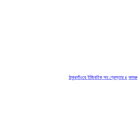
ঠাকুরগাঁওয়ে ইজিবাইক সহ গ্রেপ্তার ৪
কামরুল-জসিম প