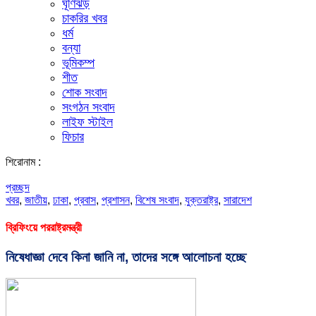
ঘূর্ণিঝড়
চাকরির খবর
ধর্ম
বন্যা
ভূমিকম্প
শীত
শোক সংবাদ
সংগঠন সংবাদ
লাইফ স্টাইল
ফিচার
শিরোনাম :
প্রচ্ছদ
খবর
,
জাতীয়
,
ঢাকা
,
প্রবাস
,
প্রশাসন
,
বিশেষ সংবাদ
,
যুক্তরাষ্ট্র
,
সারাদেশ
ব্রিফিংয়ে পররাষ্ট্রমন্ত্রী
নিষেধাজ্ঞা দেবে কিনা জানি না, তাদের সঙ্গে আলোচনা হচ্ছে