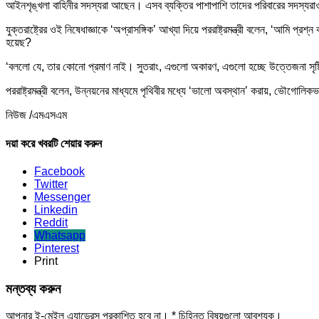
আইনশৃঙ্খলা বাহিনীর সদস্যরা আছেন। এসব ব্যক্তির পাশাপাশি তাদের পরিবারের সদস্যরাও 
যুক্তরাষ্ট্রের ওই নিষেধাজ্ঞাকে ‘অপ্রাসঙ্গিক’ আখ্যা দিয়ে পররাষ্ট্রমন্ত্রী বলেন, ‘
হয়েছ?
‘বললো যে, তার কোনো প্রমাণ নাই। সুতরাং, এগুলো অকারণ, এগুলো হচ্ছে উত্তেজনা সৃষ্টি
পররাষ্ট্রমন্ত্রী বলেন, উন্নয়নের মাধ্যমে পৃথিবীর মধ্যে ‘ভালো অবস্থান’ করায়, ভৌগোলি
নিউজ /এমএসএম
দয়া করে খবরটি শেয়ার করুন
Facebook
Twitter
Messenger
Linkedin
Reddit
Whatsapp
Pinterest
Print
মন্তব্য করুন
আপনার ই-মেইল এ্যাড্রেস প্রকাশিত হবে না।
*
চিহ্নিত বিষয়গুলো আবশ্যক।