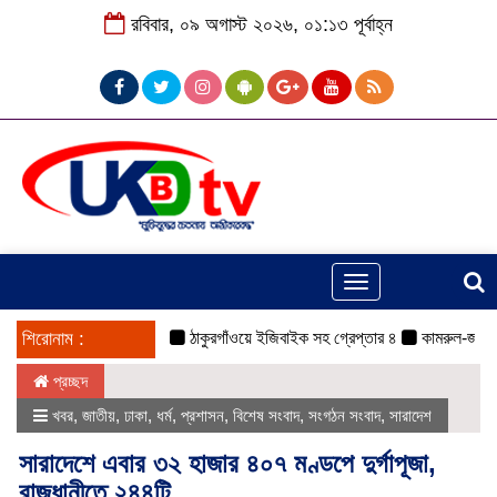
রবিবার, ০৯ অগাস্ট ২০২৬, ০১:১৩ পূর্বাহ্ন
Toggle
navigation
শিরোনাম :
ঠাকুরগাঁওয়ে ইজিবাইক সহ গ্রেপ্তার ৪
কামরুল-জসিম প্যান
প্রচ্ছদ
খবর
,
জাতীয়
,
ঢাকা
,
ধর্ম
,
প্রশাসন
,
বিশেষ সংবাদ
,
সংগঠন সংবাদ
,
সারাদেশ
সারাদেশে এবার ৩২ হাজার ৪০৭ মণ্ডপে দুর্গাপূজা,
রাজধানীতে ২৪৪টি