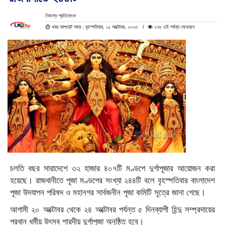
নিজস্ব প্রতিবেদক
খবর আপডেট সময় : বৃহস্পতিবার, ১২ অক্টোবর, ২০২৩
২৭৮ এই পর্যন্ত দেখেছেন
চলতি বছর সারাদেশে ৩২ হাজার ৪০৭টি মণ্ডপে দুর্গাপূজার আয়োজন করা
হয়েছে। রাজধানীতে পূজা মণ্ডপের সংখ্যা ২৪৪টি বলে বৃহস্পতিবার বাংলাদেশ
পূজা উদযাপন পরিষদ ও মহানগর সার্বজনীন পূজা কমিটি সূত্রে জানা গেছে।
আগামী ২০ অক্টোবর থেকে ২৪ অক্টোবর পর্যন্ত ৫ দিনব্যাপী হিন্দু সম্প্রদায়ের
প্রধান ধর্মীয় উৎসব শারদীয় দুর্গাপূজা অনুষ্ঠিত হবে।