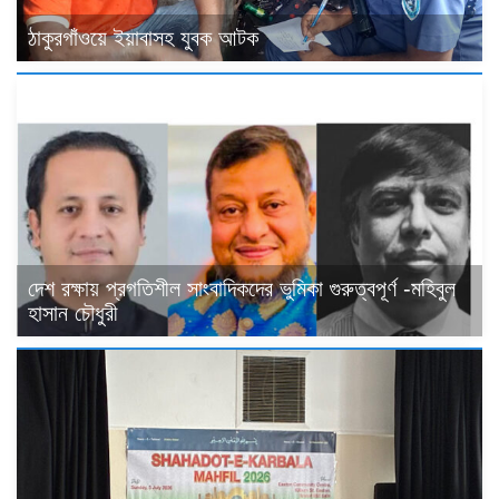
ঠাকুরগাঁওয়ে ইয়াবাসহ যুবক আটক
দেশ রক্ষায় প্রগতিশীল সাংবাদিকদের ভুমিকা গুরুত্বপূর্ণ -মহিবুল
হাসান চৌধুরী