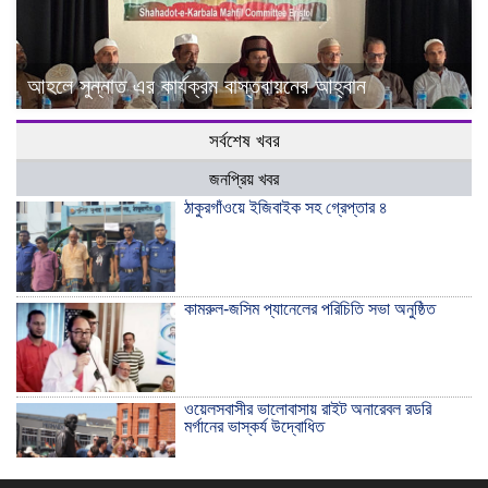
আহলে সুন্নাত এর কার্যক্রম বাস্তবায়নের আহ্বান
সর্বশেষ খবর
জনপ্রিয় খবর
ঠাকুরগাঁওয়ে ইজিবাইক সহ গ্রেপ্তার ৪
কামরুল-জসিম প্যানেলের পরিচিতি সভা অনুষ্ঠিত
ওয়েলসবাসীর ভালোবাসায় রাইট অনারেবল রডরি
মর্গানের ভাস্কর্য উদ্বোধিত