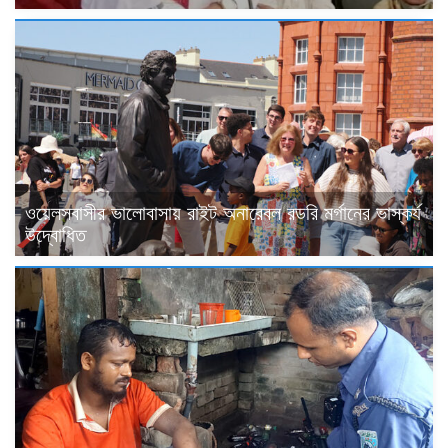
ওয়েলসবাসীর ভালোবাসায় রাইট অনারেবল রডরি মর্গানের ভাস্কর্য
উদ্বোধিত