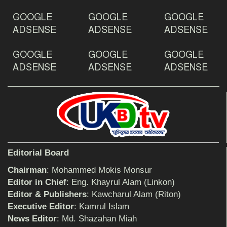
ঠাকুরগাঁওয়ে ইয়াবাসহ যুবক আটক
GOOGLE
GOOGLE
GOOGLE
ADSENSE
ADSENSE
ADSENSE
GOOGLE
GOOGLE
GOOGLE
দেশ রক্ষায় প্রগতিশীল সাংবাদিকদের ভুমিকা গুরুত্বপূর্ণ
-মহিবুল হাসান চৌধুরী
ADSENSE
ADSENSE
ADSENSE
আহলে সুন্নাত এর কার্যক্রম বাস্তবায়নের আহ্বান
শিক্ষিকার ওপর হামলাকারীদের গ্রেফতারের দাবিতে
Editorial Board
মানববন্ধন অনুষ্ঠিত
Chairman
: Mohammed Mokis Monsur
Editor in Chief
: Eng. Khayrul Alam (Linkon)
Editor & Publishers
: Kawcharul Alam (Riton)
বিমানের সিলেট-ম্যানচেস্টার সরাসরি ফ্লাইট চালু হচ্ছে
সোমবার
Executive Editor
: Kamrul Islam
News Editor
: Md. Shazahan Miah