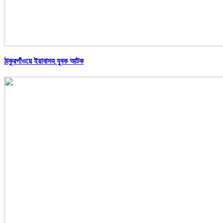
ঠাকুরগাঁওয়ে ইয়াবাসহ যুবক আটক