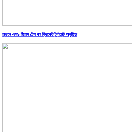
লন্ডনে এস৯ ফিল্মস টেপ বল ক্রিকেট টুর্নামেন্ট অনুষ্ঠিত