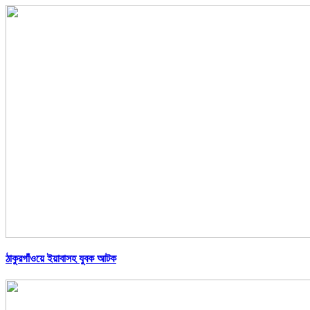
ঠাকুরগাঁওয়ে ইয়াবাসহ যুবক আটক