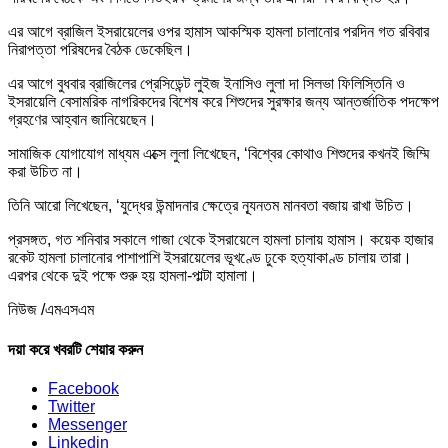
এর আগে ব্রাজিল ইসরায়েলের ওপর হামাস আকস্মিক হামলা চালানোর পরদিন গত রবিবার
নিরাপত্তা পরিষদের বৈঠক ডেকেছিল।
এর আগে বুধবার ব্রাজিলের প্রেসিডেন্ট লুইজ ইনাসিও লুলা দা সিলভা ফিলিস্তিনি ও
ইসরায়েলি বেসামরিক নাগরিকদের বিশেষ করে শিশুদের সুরক্ষার জন্য আন্তর্জাতিক পদক্ষেপ
গ্রহণের আহ্বান জানিয়েছেন।
সামাজিক যোগাযোগ মাধ্যম এক্সে লুলা লিখেছেন, ‘বিশ্বের কোথাও শিশুদের কখনই জিম্মি
করা উচিত না।
তিনি আরো লিখেছেন, ‘যুদ্ধের উন্মাদনার ক্ষেত্রে ন্যূনতম মানবতা বজায় রাখা উচিত।
প্রসঙ্গত, গত শনিবার সকালে গাজা থেকে ইসরায়েলে হামলা চালায় হামাস। কয়েক হাজার
রকেট হামলা চালানোর পাশাপাশি ইসরায়েলের ভূখণ্ডে ঢুকে হত্যাকাণ্ড চালায় তারা।
এরপর থেকে দুই পক্ষে শুরু হয় হামলা-পাল্টা হামালা।
নিউজ /এমএসএম
দয়া করে খবরটি শেয়ার করুন
Facebook
Twitter
Messenger
Linkedin