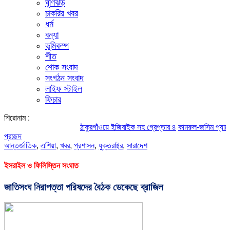
ঘূর্ণিঝড়
চাকরির খবর
ধর্ম
বন্যা
ভূমিকম্প
শীত
শোক সংবাদ
সংগঠন সংবাদ
লাইফ স্টাইল
ফিচার
শিরোনাম :
ঠাকুরগাঁওয়ে ইজিবাইক সহ গ্রেপ্তার ৪
কামরুল-জসিম প্যানেলের পরিচ
প্রচ্ছদ
আন্তর্জাতিক
,
এশিয়া
,
খবর
,
প্রশাসন
,
যুক্তরাষ্ট্র
,
সারাদেশ
ইসরাইল ও ফিলিস্তিন সংঘাত
জাতিসংঘ নিরাপত্তা পরিষদের বৈঠক ডেকেছে ব্রাজিল