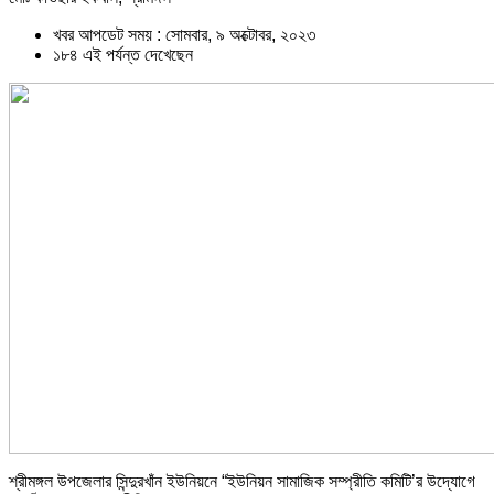
খবর আপডেট সময় : সোমবার, ৯ অক্টোবর, ২০২৩
১৮৪ এই পর্যন্ত দেখেছেন
শ্রীমঙ্গল উপজেলার সিন্দুরখাঁন ইউনিয়নে “ইউনিয়ন সামাজিক সম্প্রীতি কমিটি’র উদ্যোগে