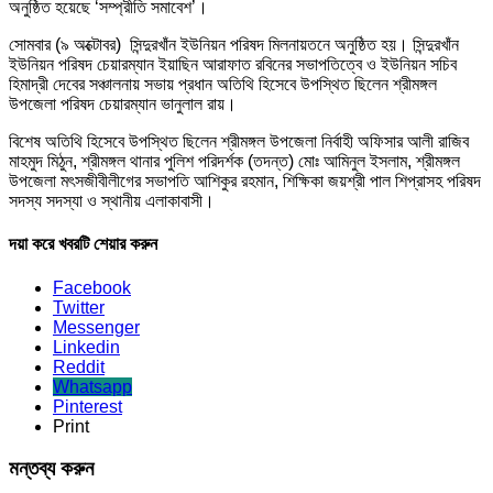
অনুষ্ঠিত হয়েছে ‘সম্প্রীতি সমাবেশ’।
সোমবার (৯ অক্টোবর) সিন্দুরখাঁন ইউনিয়ন পরিষদ মিলনায়তনে অনুষ্ঠিত হয়। সিন্দুরখাঁন
ইউনিয়ন পরিষদ চেয়ারম্যান ইয়াছিন আরাফাত রবিনের সভাপতিত্বে ও ইউনিয়ন সচিব
হিমাদ্রী দেবের সঞ্চালনায় সভায় প্রধান অতিথি হিসেবে উপস্থিত ছিলেন শ্রীমঙ্গল
উপজেলা পরিষদ চেয়ারম্যান ভানুলাল রায়।
বিশেষ অতিথি হিসেবে উপস্থিত ছিলেন শ্রীমঙ্গল উপজেলা নির্বাহী অফিসার আলী রাজিব
মাহমুদ মিঠুন, শ্রীমঙ্গল থানার পুলিশ পরিদর্শক (তদন্ত) মোঃ আমিনুল ইসলাম, শ্রীমঙ্গল
উপজেলা মৎসজীবীলীগের সভাপতি আশিকুর রহমান, শিক্ষিকা জয়শ্রী পাল শিপ্রাসহ পরিষদ
সদস্য সদস্যা ও স্থানীয় এলাকাবাসী।
দয়া করে খবরটি শেয়ার করুন
Facebook
Twitter
Messenger
Linkedin
Reddit
Whatsapp
Pinterest
Print
মন্তব্য করুন