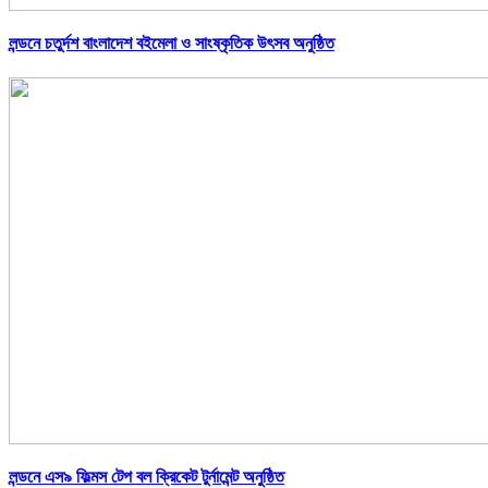
লন্ডনে চতুর্দশ বাংলাদেশ বইমেলা ও সাংষ্কৃতিক উৎসব অনুষ্ঠিত
লন্ডনে এস৯ ফিল্মস টেপ বল ক্রিকেট টুর্নামেন্ট অনুষ্ঠিত