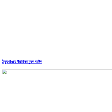
ঠাকুরগাঁওয়ে ইয়াবাসহ যুবক আটক