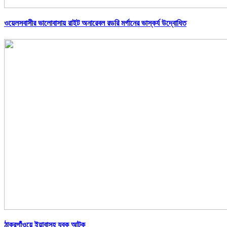
ওয়েলসবাসীর ভালোবাসায় রাইট অনারেবল রডরি মর্গানের ভাস্কর্য উদ্বোধিত
ঠাকুরগাঁওয়ে ইয়াবাসহ যুবক আটক