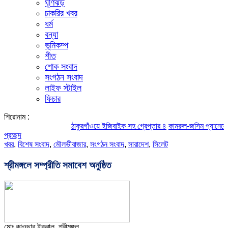
ঘূর্ণিঝড়
চাকরির খবর
ধর্ম
বন্যা
ভূমিকম্প
শীত
শোক সংবাদ
সংগঠন সংবাদ
লাইফ স্টাইল
ফিচার
শিরোনাম :
ঠাকুরগাঁওয়ে ইজিবাইক সহ গ্রেপ্তার ৪
কামরুল-জসিম প্যানেলের পরিচ
প্রচ্ছদ
খবর
,
বিশেষ সংবাদ
,
মৌলভীবাজার
,
সংগঠন সংবাদ
,
সারাদেশ
,
সিলেট
শ্রীমঙ্গলে সম্প্রীতি সমাবেশ অনুষ্ঠিত
মোঃ কাওছার ইকবাল, শ্রীমঙ্গল