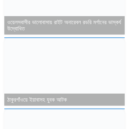
ওয়েলসবাসীর ভালোবাসায় রাইট অনারেবল রডরি মর্গানের ভাস্কর্য
উদ্বোধিত
ঠাকুরগাঁওয়ে ইয়াবাসহ যুবক আটক