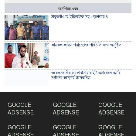
জনপ্রিয় খবর
ঠাকুরগাঁওয়ে ইজিবাইক সহ গ্রেপ্তার ৪
কামরুল-জসিম প্যানেলের পরিচিতি সভা অনুষ্ঠিত
ওয়েলসবাসীর ভালোবাসায় রাইট অনারেবল রডরি
মর্গানের ভাস্কর্য উদ্বোধিত
ঠাকুরগাঁওয়ে ইয়াবাসহ যুবক আটক
GOOGLE
GOOGLE
GOOGLE
ADSENSE
ADSENSE
ADSENSE
GOOGLE
GOOGLE
GOOGLE
দেশ রক্ষায় প্রগতিশীল সাংবাদিকদের ভুমিকা গুরুত্বপূর্ণ
-মহিবুল হাসান চৌধুরী
ADSENSE
ADSENSE
ADSENSE