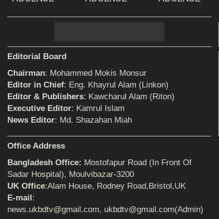
আহলে সুন্নাত এর কার্যক্রম বাস্তবায়নের আহ্বান
Editorial Board
Chairman
: Mohammed Mokis Monsur
শিক্ষিকার ওপর হামলাকারীদের গ্রেফতারের দাবিতে
Editor in Chief
: Eng. Khayrul Alam (Linkon)
মানববন্ধন অনুষ্ঠিত
Editor & Publishers
: Kawcharul Alam (Riton)
Executive Editor
: Kamrul Islam
News Editor
: Md. Shazahan Miah
বিমানের সিলেট-ম্যানচেস্টার সরাসরি ফ্লাইট চালু হচ্ছে
সোমবার
Office Address
Bangladesh Office:
Mostofapur Road (In Front Of
ঠাকুরগাঁওয়ে শিশু ধর্ষকের যাবজ্জীবন কারাদণ্ড
Sadar Hospital), Moulvibazar-3200
UK Office
:Alam House, Rodney Road,Bristol,UK
E-mail
:
news.ukbdtv@gmail.com, ukbdtv@gmail.com(Admin)
সেনাবাহিনীর পক্ষ থেকে ক্রীড়া সামগ্রী ও আর্থিক