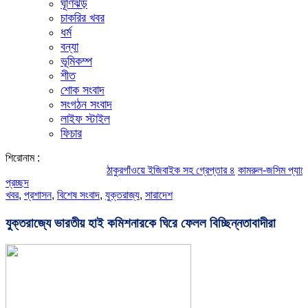
ঘূর্ণিঝড়
চাকরির খবর
ধর্ম
বন্যা
ভূমিকম্প
শীত
শোক সংবাদ
সংগঠন সংবাদ
লাইফ স্টাইল
ফিচার
শিরোনাম :
ঠাকুরগাঁওয়ে ইজিবাইক সহ গ্রেপ্তার ৪
কামরুল-জসিম প্যানেলের পরিচ
প্রচ্ছদ
খবর
,
প্রশাসন
,
বিশেষ সংবাদ
,
যুক্তরাজ্য
,
সারাদেশ
যুক্তরাজ্যে ভারতীয় হাই কমিশনারকে ঘিরে ফেলল বিচ্ছিন্নতাবাদীরা