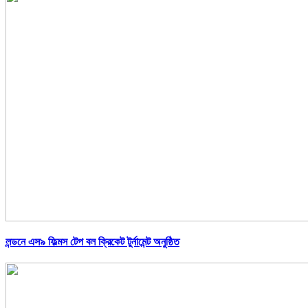
লন্ডনে এস৯ ফিল্মস টেপ বল ক্রিকেট টুর্নামেন্ট অনুষ্ঠিত