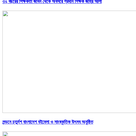
৩২ বছরের শিক্ষকতা জীবন থেকে অবসরে প্রধান শিক্ষক জহির আলী
লন্ডনে চতুর্দশ বাংলাদেশ বইমেলা ও সাংষ্কৃতিক উৎসব অনুষ্ঠিত