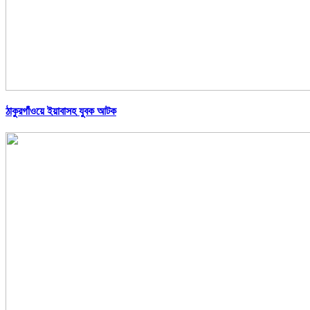
ঠাকুরগাঁওয়ে ইয়াবাসহ যুবক আটক