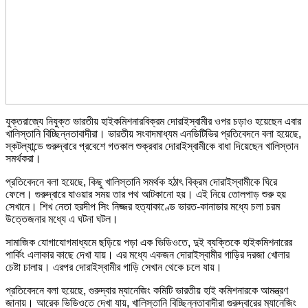
যুক্তরাজ্যে নিযুক্ত ভারতীয় হাইকমিশনারবিক্রম দোরাইস্বামীর ওপর চড়াও হয়েছেন এবার
খালিস্তানি বিচ্ছিন্নতাবাদীরা। ভারতীয় সংবাদমাধ্যম এনডিটিভির প্রতিবেদনে বলা হয়েছে,
স্কটল্যান্ডে গুরুদ্বারে প্রবেশে গতকাল শুক্রবার দোরাইস্বামীকে বাধা দিয়েছেন খালিস্তান
সমর্থকরা।
প্রতিবেদনে বলা হয়েছে, কিছু খালিস্তানি সমর্থক হঠাৎ বিক্রম দোরাইস্বামীকে ঘিরে
ফেলে। গুরুদ্বারে যাওয়ার সময় তার পথ আটকানো হয়। এই নিয়ে তোলপাড় শুরু হয়
সেখানে। শিখ নেতা হরদীপ সিং নিজ্জর হত্যাকাণ্ডে ভারত-কানাডার মধ্যে চলা চরম
উত্তেজনার মধ্যে এ ঘটনা ঘটল।
সামাজিক যোগাযোগমাধ্যমে ছড়িয়ে পড়া এক ভিডিওতে, দুই ব্যক্তিকে হাইকমিশনারের
পার্কিং এলাকার কাছে দেখা যায়। এর মধ্যে একজন দোরাইস্বামীর গাড়ির দরজা খোলার
চেষ্টা চালায়। এরপর দোরাইস্বামীর গাড়ি সেখান থেকে চলে যায়।
প্রতিবেদনে বলা হয়েছে, গুরুদ্বার ম্যানেজিং কমিটি ভারতীয় হাই কমিশনারকে আমন্ত্রণ
জানায়। আরেক ভিডিওতে দেখা যায়, খালিস্তানি বিচ্ছিন্নতাবাদীরা গুরুদ্বারের ম্যানেজিং