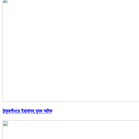
ঠাকুরগাঁওয়ে ইয়াবাসহ যুবক আটক