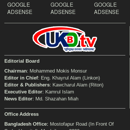
GOOGLE
GOOGLE
GOOGLE
দেশ রক্ষায় প্রগতিশীল সাংবাদিকদের ভুমিকা গুরুত্বপূর্ণ
-মহিবুল হাসান চৌধুরী
ADSENSE
ADSENSE
ADSENSE
আহলে সুন্নাত এর কার্যক্রম বাস্তবায়নের আহ্বান
শিক্ষিকার ওপর হামলাকারীদের গ্রেফতারের দাবিতে
Editorial Board
মানববন্ধন অনুষ্ঠিত
Chairman
: Mohammed Mokis Monsur
Editor in Chief
: Eng. Khayrul Alam (Linkon)
Editor & Publishers
: Kawcharul Alam (Riton)
বিমানের সিলেট-ম্যানচেস্টার সরাসরি ফ্লাইট চালু হচ্ছে
সোমবার
Executive Editor
: Kamrul Islam
News Editor
: Md. Shazahan Miah
ঠাকুরগাঁওয়ে শিশু ধর্ষকের যাবজ্জীবন কারাদণ্ড
Office Address
Bangladesh Office:
Mostofapur Road (In Front Of