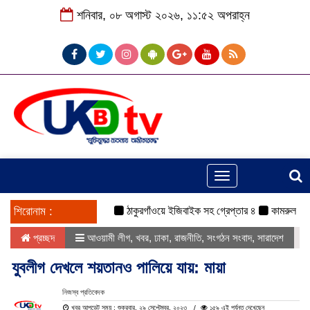
শনিবার, ০৮ অগাস্ট ২০২৬, ১১:৫২ অপরাহ্ন
Toggle
navigation
শিরোনাম :
ঠাকুরগাঁওয়ে ইজিবাইক সহ গ্রেপ্তার ৪
কামরুল-জসিম প্যা
প্রচ্ছদ
আওয়ামী লীগ
,
খবর
,
ঢাকা
,
রাজনীতি
,
সংগঠন সংবাদ
,
সারাদেশ
যুবলীগ দেখলে শয়তানও পালিয়ে যায়: মায়া
নিজস্ব প্রতিবেদক
খবর আপডেট সময় : শুক্রবার, ২৯ সেপ্টেম্বর, ২০২৩
১৫৯ এই পর্যন্ত দেখেছেন