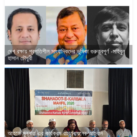
দেশ রক্ষায় প্রগতিশীল সাংবাদিকদের ভুমিকা গুরুত্বপূর্ণ -মহিবুল
হাসান চৌধুরী
আহলে সুন্নাত এর কার্যক্রম বাস্তবায়নের আহ্বান