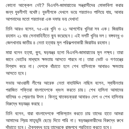
কোনো আক্কেল নেই? বিএনপি-জামায়াতের সন্ত্রাসীদের মোকাবিলা করার
জন্য যুবলীগই যথেষ্ট। যুবলীগকে দেখলে ভয়ে শয়তানও পালিয়ে যায়, আবার
আপনাদের মতো শয়তানরা এক দফার ভয় দেখান!
তিনি আরও বলেন, ৭৫-এর খুনি ও ২১ আগস্টের খুনিরা সব এক। জিয়াউর
রহমান ২১ বার সেনাবাহিনীতে ক্যু করেছেন। এই দলটি খুনির দল। বঙ্গবন্ধু ও
জেলখানায় জাতীয় ৪ নেতা হত্যার মূল পরিকল্পনাকারী জিয়াউর রহমান।
মায়া বলেন হত্যা, ক্যু, ষড়যন্ত্র হলো বিএনপি-জামায়াতের মূল লক্ষ্য। তারা
জানে ভোটের মাধ্যমে ক্ষমতায় আসতে পারবে না। তারা ভোট ও গণতন্ত্রে
বিশ্বাস করে না। দেশকে বাঁচাতে হলে শেখ হাসিনাকে আবারও ক্ষমতায়
আসতে হবে।
সভায় আওয়ামী লীগের আরেক নেতা বাহাউদ্দিন নাছিম বলেন, স্বাধীনতার
পরাজিত শক্তিরা বাংলাদেশকে ধ্বংস করতে চায়। শেখ হাসিনা আমাদের
বাতিঘর ও প্রেরণার উৎস। কিন্তু ঘাতকচক্ররা আবারও দেশ ও শেখ হাসিনার
বিরুদ্ধে ষড়যন্ত্র করছে।
তিনি বলেন, যারা বাংলাদেশকে পাকিস্তান করতে চায় তাদের হাতে আমরা
আমাদের প্রিয় মাতৃভূমি ছেড়ে দিতে পারি না। ষড়যন্ত্রকারীদের বিরুদ্ধে রুখে
দাঁড়াতে হবে। ঐক্যবদ্ধ হয়ে তাদেরকে রাজপথে প্রতিহত করতে হবে।