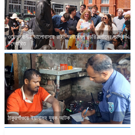
ওয়েলসবাসীর ভালোবাসায় রাইট অনারেবল রডরি মর্গানের ভাস্কর্য
উদ্বোধিত
ঠাকুরগাঁওয়ে ইয়াবাসহ যুবক আটক