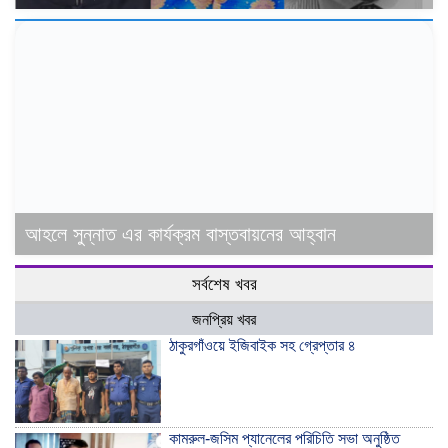
আহলে সুন্নাত এর কার্যক্রম বাস্তবায়নের আহ্বান
সর্বশেষ খবর
জনপ্রিয় খবর
ঠাকুরগাঁওয়ে ইজিবাইক সহ গ্রেপ্তার ৪
কামরুল-জসিম প্যানেলের পরিচিতি সভা অনুষ্ঠিত