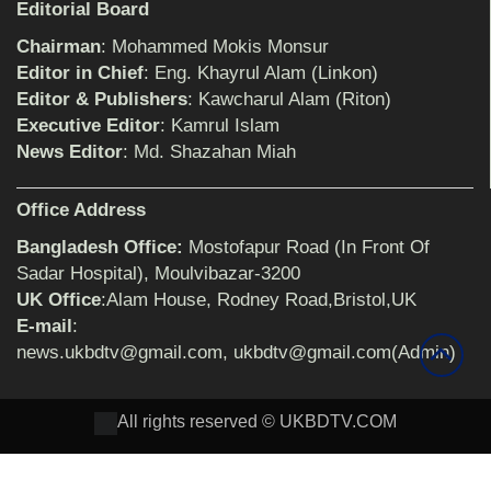
শিক্ষিকার ওপর হামলাকারীদের গ্রেফতারের দাবিতে
Editorial Board
মানববন্ধন অনুষ্ঠিত
Chairman
: Mohammed Mokis Monsur
Editor in Chief
: Eng. Khayrul Alam (Linkon)
Editor & Publishers
: Kawcharul Alam (Riton)
বিমানের সিলেট-ম্যানচেস্টার সরাসরি ফ্লাইট চালু হচ্ছে
সোমবার
Executive Editor
: Kamrul Islam
News Editor
: Md. Shazahan Miah
ঠাকুরগাঁওয়ে শিশু ধর্ষকের যাবজ্জীবন কারাদণ্ড
Office Address
Bangladesh Office:
Mostofapur Road (In Front Of
Sadar Hospital), Moulvibazar-3200
UK Office
:Alam House, Rodney Road,Bristol,UK
সেনাবাহিনীর পক্ষ থেকে ক্রীড়া সামগ্রী ও আর্থিক
সহায়তা প্রদান অনুষ্ঠিত
E-mail
:
news.ukbdtv@gmail.com, ukbdtv@gmail.com(Admin)
৩২ বছরের শিক্ষকতা জীবন থেকে অবসরে প্রধান
All rights reserved © UKBDTV.COM
শিক্ষক জহির আলী