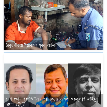
ঠাকুরগাঁওয়ে ইয়াবাসহ যুবক আটক
দেশ রক্ষায় প্রগতিশীল সাংবাদিকদের ভুমিকা গুরুত্বপূর্ণ -মহিবুল
হাসান চৌধুরী