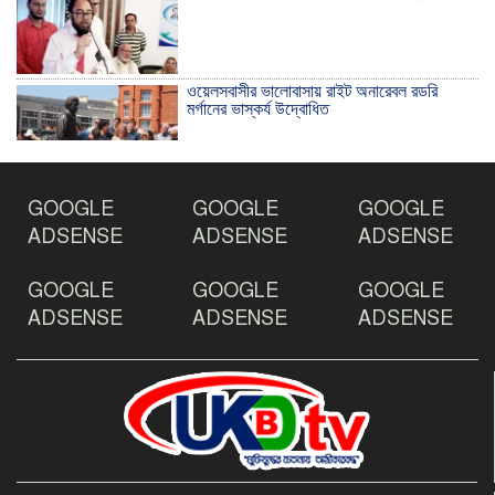
ওয়েলসবাসীর ভালোবাসায় রাইট অনারেবল রডরি
মর্গানের ভাস্কর্য উদ্বোধিত
ঠাকুরগাঁওয়ে ইয়াবাসহ যুবক আটক
GOOGLE
GOOGLE
GOOGLE
ADSENSE
ADSENSE
ADSENSE
GOOGLE
GOOGLE
GOOGLE
দেশ রক্ষায় প্রগতিশীল সাংবাদিকদের ভুমিকা গুরুত্বপূর্ণ
-মহিবুল হাসান চৌধুরী
ADSENSE
ADSENSE
ADSENSE
আহলে সুন্নাত এর কার্যক্রম বাস্তবায়নের আহ্বান