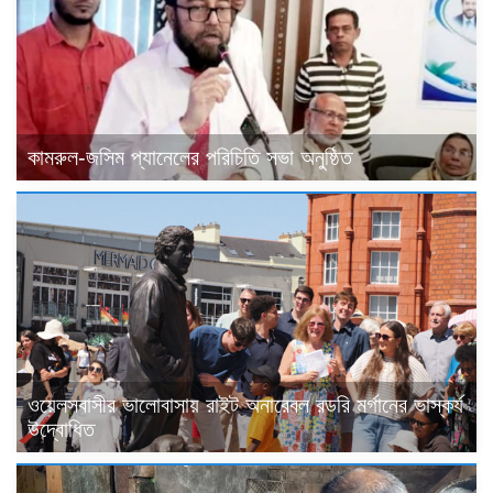
কামরুল-জসিম প্যানেলের পরিচিতি সভা অনুষ্ঠিত
ওয়েলসবাসীর ভালোবাসায় রাইট অনারেবল রডরি মর্গানের ভাস্কর্য
উদ্বোধিত