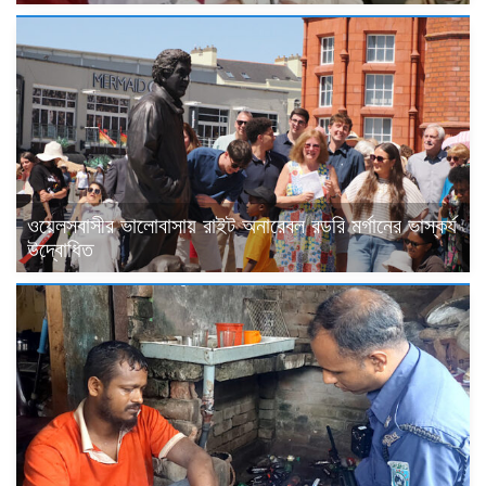
ওয়েলসবাসীর ভালোবাসায় রাইট অনারেবল রডরি মর্গানের ভাস্কর্য
উদ্বোধিত