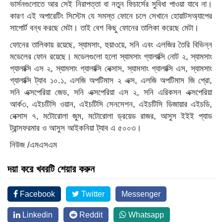
ভার্সনগুলোতে আর সেই নিরাপত্তা বা নতুন ফিচার্সের সুবিধা পাওয়া যাবে না।
কারণ এই অপারেটিং সিস্টেম যে সমস্ত ফোনে চলে সেখানে হোয়াটসঅ্যাপের
সাপোর্ট বন্ধ করছে মেটা। তাই বেশ কিছু ফোনের তালিকা করেছে মেটা।
ফোনের তালিকায় রয়েছে, স্যামসাং, হুয়াওয়ে, সনি এবং এলজির তৈরি বিভিন্ন
মডেলের ফোন রয়েছে। মডেলগুলো হলো স্যামসাং গ্যালাক্সি নোট ২, স্যামসাং
গ্যালাক্সি এস ২, স্যামসাং গ্যালাক্সি নেক্সাস, স্যামসাং গ্যালাক্সি এস, স্যামসাং
গ্যালাক্সি ট্যাব ১০.১, এলজি অপটিমাস ২ এক্স, এলজি অপটিমাস জি প্রো,
সনি এক্সপেরিয়া জেড, সনি এক্সপেরিয়া এস ২, সনি এরিকসন এক্সপেরিয়া
আর্ক৩, এইচটিসি ওয়ান, এইচটিসি সেনসেশন, এইচটিসি ডিজায়ার এইচডি,
নেক্সাস ৭, মটোরোলা জুম, মটোরোলা ড্রয়েড রাজর, আসুস ইইই প্যাড
ট্রান্সফরমার ও আসুস আইকনিয়া ট্যাব এ ৫০০৩।
নিউজ /এমএসএম
দয়া করে খবরটি শেয়ার করুন
Facebook
Twitter
Messenger
Linkedin
Reddit
Whatsapp