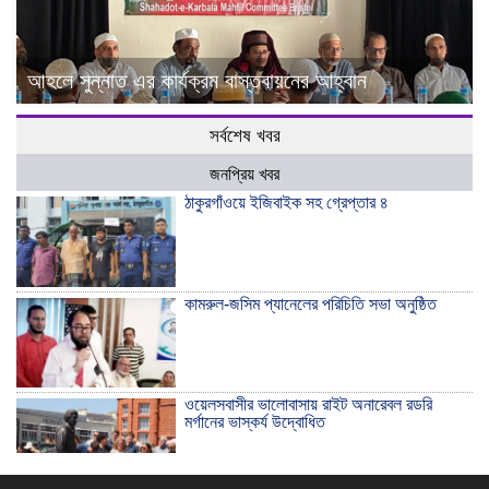
আহলে সুন্নাত এর কার্যক্রম বাস্তবায়নের আহ্বান
সর্বশেষ খবর
জনপ্রিয় খবর
ঠাকুরগাঁওয়ে ইজিবাইক সহ গ্রেপ্তার ৪
কামরুল-জসিম প্যানেলের পরিচিতি সভা অনুষ্ঠিত
ওয়েলসবাসীর ভালোবাসায় রাইট অনারেবল রডরি
মর্গানের ভাস্কর্য উদ্বোধিত