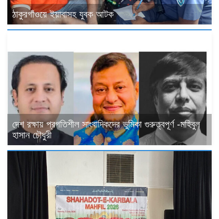
ঠাকুরগাঁওয়ে ইয়াবাসহ যুবক আটক
দেশ রক্ষায় প্রগতিশীল সাংবাদিকদের ভুমিকা গুরুত্বপূর্ণ -মহিবুল
হাসান চৌধুরী