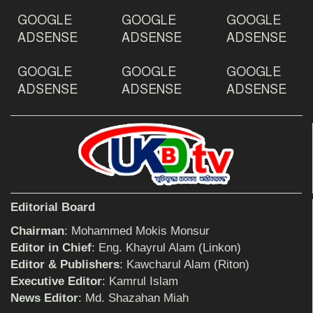
ঠাকুরগাঁওয়ে ইয়াবাসহ যুবক আটক
GOOGLE
GOOGLE
GOOGLE
ADSENSE
ADSENSE
ADSENSE
GOOGLE
GOOGLE
GOOGLE
দেশ রক্ষায় প্রগতিশীল সাংবাদিকদের ভুমিকা গুরুত্বপূর্ণ
-মহিবুল হাসান চৌধুরী
ADSENSE
ADSENSE
ADSENSE
আহলে সুন্নাত এর কার্যক্রম বাস্তবায়নের আহ্বান
শিক্ষিকার ওপর হামলাকারীদের গ্রেফতারের দাবিতে
Editorial Board
মানববন্ধন অনুষ্ঠিত
Chairman
: Mohammed Mokis Monsur
Editor in Chief
: Eng. Khayrul Alam (Linkon)
Editor & Publishers
: Kawcharul Alam (Riton)
বিমানের সিলেট-ম্যানচেস্টার সরাসরি ফ্লাইট চালু হচ্ছে
সোমবার
Executive Editor
: Kamrul Islam
News Editor
: Md. Shazahan Miah