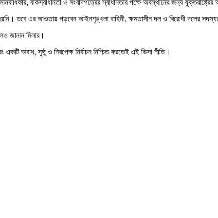
নবাধিকার, বাকস্বাধীনতা ও সংবাদপত্রের স্বাধীনতার পক্ষে অবস্থানের জন্য যুক্তরাষ্ট্রের 
করা হয়নি। তবে এর আওতায় পড়বেন আইনশৃঙ্খলা বাহিনী, ক্ষমতাসীন দল ও বিরোধী দলের সদস্
 বলেও জানান মিলার।
 একটি অবাধ, সুষ্ঠু ও নিরপেক্ষ নির্বাচন নিশ্চিত করতেই এই ভিসা নীতি।