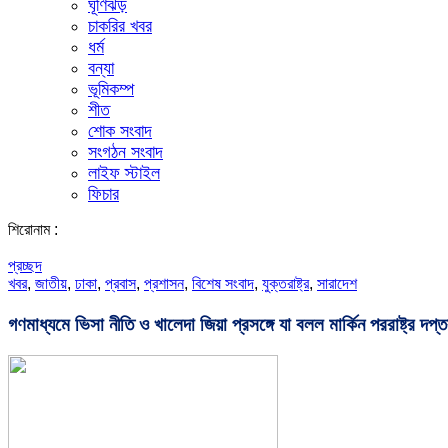
ঘূর্ণিঝড়
চাকরির খবর
ধর্ম
বন্যা
ভূমিকম্প
শীত
শোক সংবাদ
সংগঠন সংবাদ
লাইফ স্টাইল
ফিচার
শিরোনাম :
প্রচ্ছদ
খবর
,
জাতীয়
,
ঢাকা
,
প্রবাস
,
প্রশাসন
,
বিশেষ সংবাদ
,
যুক্তরাষ্ট্র
,
সারাদেশ
গণমাধ্যমে ভিসা নীতি ও খালেদা জিয়া প্রসঙ্গে যা বলল মার্কিন পররাষ্ট্র দপ্