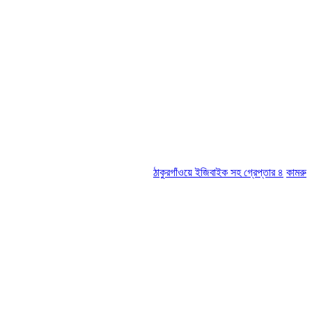
ঠাকুরগাঁওয়ে ইজিবাইক সহ গ্রেপ্তার ৪
কামরুল-জসিম প