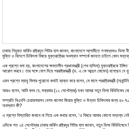
ঢাকায় নিযুক্ত মার্কিন রাষ্ট্রদূত পিটার হাস জানান, বাংলাদেশে আগামীতে গণমাধ্যমও ভিসা 
মুক্তি ও বিদেশে চিকিৎসা বিষয়ে যুক্তরাষ্ট্রের অবস্থান সম্পর্কে জানতে চাইলে কোন মন্ত
এক প্রশ্নে বলা হয়, বাংলাদেশের ক্ষমতাসীন প্রধানমন্ত্রী (শেখ হাসিনা) যুক্তরাষ্ট্রকে ইঙ
আরোপ করবে। তার সঙ্গে যোগ দিয়ে পররাষ্ট্রমন্ত্রী (ড. এ কে আব্দুল মোমেন) বলেছেন যে য
এমন প্রশ্নে ম্যাথু মিলার পুরোনো কথাই ব্যক্ত করে বলেন, মে মাসে পররাষ্ট্রমন্ত্রী (অ্যান্ট
আরও বলেন, আমি বলব যে, শুক্রবার (২২ সেপ্টেম্বর) যখন আমরা নতুন ভিসা বিধিনিষেধ 
সম্প্রতি বিএনপি চেয়ারপারসন বেগম খালেদা জিয়ার মুক্তি ও উন্নত চিকিৎসার জন্য ৪৮ ঘণ্ট
অবস্থান কী?
এ প্রশ্নে বিস্তারিত জবাবে না গিয়ে এক কথায় বলেন, ‘এ বিষয়ে আমার কোনো মন্তব্য ন
এদিকে গত ২৪ সেপ্টেম্বর ঢাকার মার্কিন রাষ্ট্রদূর পিটার হাস জানান, নতুন ভিসা বিধিনিষেধে