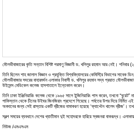
মৌলভীবাজারের কৃতি সন্তান বিশিষ্ট পরমাণু বিজ্ঞানী ড. খলিলুর রহমান আর নেই। শনিবার
তিনি ছিলেন শাহ জালাল বিজ্ঞান ও প্রযুক্তি বিশ্ববিদ্যালয়ের কেমিস্ট্রি বিভাগের সাবেক ডিন
মৌলভীবাজার সদরের বাহারমর্দন এলাকার নিবাসী ড. খলিলুর রহমান সদ্য প্রয়াত মৌলভীবাজ
উইমেন্স মেডিকেল কলেজ হাসপাতালে ইন্তেকাল করেন।
তিনি ঢাকা ইঞ্জিনিয়ারিং কলেজ থেকে ১৯৬৫ সালে ইন্জিনিয়ারিং পাস করেন, তখনো “বুয়েট” 
পাকিস্তান থেকে চীনের উইঘর জিনজিয়াং প্রদেশে গিয়েছে। পর্বতের উপর দিয়ে নির্মিত এই 
অবদানের জন্য সেই রাস্তার একটি ব্রীজের নামাকরণ হয়েছে ‘ক্যাপ্টেন খালেদ ব্রীজ’। তখ
স্বল্প সময়ের ব্যবধানে দেশের খ্যাতীমান দুই সহোদরকে হারিয়ে স্বজনরা বাকরূদ্ধ। এলাক
নিউজ /এমএসএম