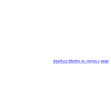
ঠাকুরগাঁওয়ে ইজিবাইক সহ গ্রেপ্তার ৪
কামরুল-জসিম প্য