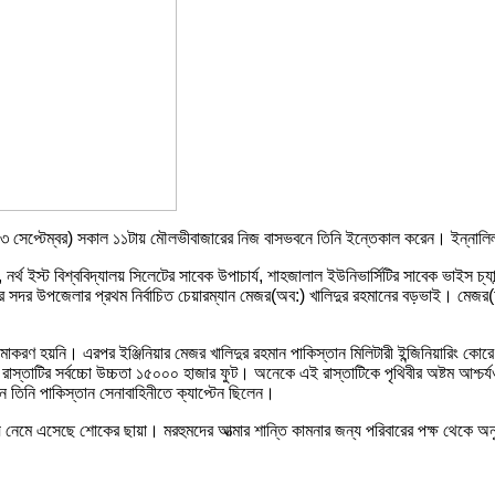
 (২৩ সেপ্টেম্বর) সকাল ১১টায় মৌলভীবাজারের নিজ বাসভবনে তিনি ইন্তেকাল করেন। ইন্নালি
, নর্থ ইস্ট বিশ্ববিদ্যালয় সিলেটের সাবেক উপাচার্য, শাহজালাল ইউনিভার্সিটির সাবেক ভাইস চ্
ার সদর উপজেলার প্রথম নির্বাচিত চেয়ারম্যান মেজর(অব:) খালিদুর রহমানের বড়ভাই। মেজর(
নামাকরণ হয়নি। এরপর ইঞ্জিনিয়ার মেজর খালিদুর রহমান পাকিস্তান মিলিটারী ইন্জিনিয়ারিং ক
রাস্তাটির সর্বচ্চো উচ্চতা ১৫০০০ হাজার ফুট। অনেকে এই রাস্তাটিকে পৃথিবীর অষ্টম আশ্চর
ন তিনি পাকিস্তান সেনাবাহিনীতে ক্যাপ্টেন ছিলেন।
ায় নেমে এসেছে শোকের ছায়া। মরহুমদের আত্মার শান্তি কামনার জন্য পরিবারের পক্ষ থেকে অ