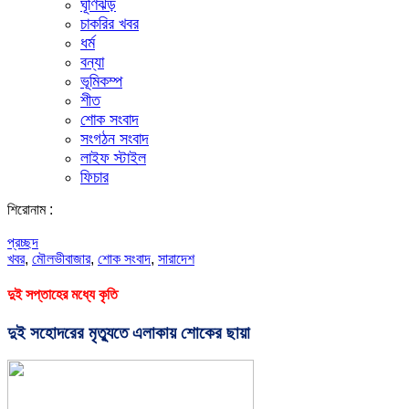
ঘূর্ণিঝড়
চাকরির খবর
ধর্ম
বন্যা
ভূমিকম্প
শীত
শোক সংবাদ
সংগঠন সংবাদ
লাইফ স্টাইল
ফিচার
শিরোনাম :
প্রচ্ছদ
খবর
,
মৌলভীবাজার
,
শোক সংবাদ
,
সারাদেশ
দুই সপ্তাহের মধ্যে কৃতি
দুই সহোদরের মৃত্যুতে এলাকায় শোকের ছায়া