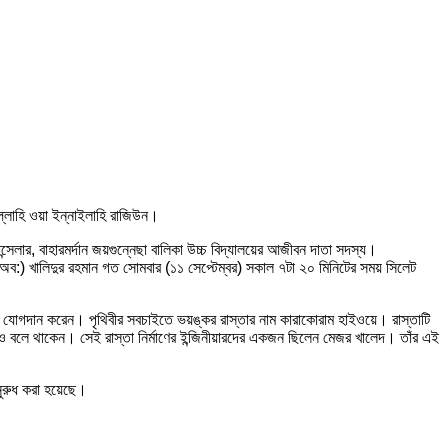
ল্লাহি ওয়া ইন্নাইলাহি রাজিউন।
যান্সেলার, বাহারমর্দান জয়গুন্নেছা বালিকা উচ্চ বিদ্যালয়ের আজীবন দাতা সদস্য।
অব:) খালিদুর রহমান গত সোমবার (১১ সেপ্টেম্বর) সকাল ৭টা ২০ মিনিটের সময় সিলেট
োরে যোগদান করেন। পৃথিবীর সবচাইতে ভয়ঙ্কর রাস্তার নাম কারাকোরাম হাইওয়ে। রাস্তাটি
্যও বলে থাকেন। সেই রাস্তা নির্মাণের ইন্জিনীয়ারদের একজন ছিলেন মেজর খালেদ। তাঁর এই
নুরুধ করা হয়েছে।