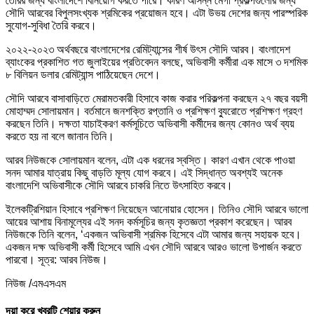
তৈরির জন্য বাংলাদেশে বিনিয়োগ করতে পারে। কারণ আসন্ন মেগা প্রকল্পগুলোর জন্য
সৌদি আরবের বিপুলসংখ্যক শ্রমিকের প্রয়োজন হবে। এটা উভয় দেশের জন্য পারস্পরিক
সুযোগ-সুবিধা তৈরি করবে।
২০২২-২০২৩ অর্থবছরে বাংলাদেশের রেমিট্যান্সের শীর্ষ উৎস সৌদি আরব। বাংলাদেশ
ব্যাংকের প্রকাশিত গত জুলাইয়ের প্রতিবেদন বলছে, অভিবাসী কর্মীরা এক মাসে ৩ দশমিক
৮ বিলিয়ন ডলার রেমিট্যান্স পাঠিয়েছেন দেশে।
সৌদি আরবে বাসাবাড়িতে মেরামতকারী হিসাবে কাজ করার পরিকল্পনা করছেন ২৭ বছর বয়সী
মোহাম্মদ সোলায়মান। বর্তমানে জনশক্তি রপ্তানি ও প্রশিক্ষণ ব্যুরোতে প্রশিক্ষণ গ্রহণ
করছেন তিনি। দক্ষতা যাচাইকরণ কর্মসূচিতে অভিবাসী কর্মীদের জন্য কোনও অর্থ ব্যয়
করতে হয় না বলে জানান তিনি।
আরব নিউজকে সোলায়মান বলেন, এটা এক ধরনের স্বস্তি। কারণ এখান থেকে পাওয়া
সনদ আমার যাত্রায় কিছু বাড়তি মূল্য যোগ করবে। এই সিদ্ধান্ত অবশ্যই অনেক
বাংলাদেশি অভিবাসীকে সৌদি আরবে চাকরি নিতে উৎসাহিত করবে।
ইলেকট্রিশিয়ান হিসাবে প্রশিক্ষণ নিয়েছেন আনোয়ার হোসেন। তিনিও সৌদি আরবে ভালো
আয়ের আশায় বিনামূল্যের এই সনদ কর্মসূচির জন্য কৃতজ্ঞতা প্রকাশ করেছেন। আরব
নিউজকে তিনি বলেন, ‘একজন অভিবাসী শ্রমিক হিসেবে এটা আমার জন্য সহায়ক হবে।
একজন দক্ষ অভিবাসী কর্মী হিসেবে আমি এখন সৌদি আরবে আরও ভালো উপার্জন করতে
পারবো। সূত্র: আরব নিউজ।
নিউজ /এমএসএম
দয়া করে খবরটি শেয়ার করুন