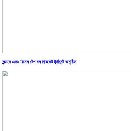
লন্ডনে এস৯ ফিল্মস টেপ বল ক্রিকেট টুর্নামেন্ট অনুষ্ঠিত