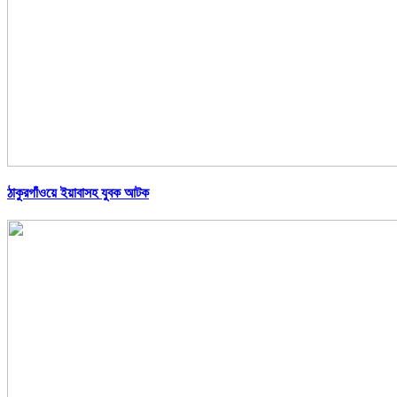
ঠাকুরগাঁওয়ে ইয়াবাসহ যুবক আটক