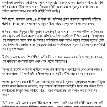
বাংলাদেশ জনশক্তি রপ্তানি ও প্রশিক্ষণ ব্যুরোর অতিরিক্ত মহাপরিচালক আনোয়ার পাশা
শনিবার আরব নিউজকে বলেছেন, ‘আমরা সৌদি আরব এবং অন্যান্য চাকরির বাজারের
চাহিদা মেটাতে আরও দক্ষ কর্মী বাহিনী তৈরি করছি।’
তিনি বলেন, বর্তমানে প্রায় ১৫০টি কারিগরি প্রশিক্ষণ কেন্দ্র সম্ভাব্য অভিবাসী কর্মীদের
প্রশিক্ষণ দিচ্ছে এবং সারাদেশে তৃণমূল পর্যায়ে আরও কেন্দ্র স্থাপনের কাজ চলছে।
শনিবার ঢাকায় নিযুক্ত সৌদি দূতাবাস এক বিবৃতিতে বলেছে, ‘পেশাগত পরীক্ষা কার্যক্রমের
লক্ষ্য মূলত কর্মদক্ষতা বাড়ানো এবং কর্মশক্তির উৎপাদনশীলতা নিশ্চিত করা।’ বিনামূল্যের
এই উদ্যোগের লক্ষ্য ‘দক্ষ বাংলাদেশি কর্মশক্তির জন্য আরও ভালো কাজের সুযোগ’ তৈরি
এবং উপসাগরীয় দেশগুলোতে ‘বৃহত্তর বাজারের অংশীদারত্ব’ গ্রহণে তাদের প্রতিযোগিতা
করার সুযোগ দেওয়া।
বিবৃতিতে বলা হয়েছে, ‘প্রশিক্ষিত কর্মীরা বিদেশে কাজ করুক অথবা ফিরে আসুক না কেন,
এই প্রশিক্ষণ বাংলাদেশিদের ওপর এক ধরনের বিনিয়োগ।’
বিশ্বে বাংলাদেশি অভিবাসী কর্মীদের জন্য শীর্ষ গন্তব্য মধ্যপ্রাচ্যের দেশ সৌদি আরব।
বর্তমানে বাংলাদেশি অভিবাসী কর্মীদের প্রায় অর্ধেকই সৌদি আরবে বসবাস করছেন।
দেশের বৃহত্তম বেসরকারি উন্নয়ন সংস্থা ব্র্যাকের মাইগ্রেশন প্রোগ্রামের প্রধান শরিফুল
হাসান আরব নিউজকে বলেছেন, নতুন দক্ষতা যাচাইকরণ কর্মসূচির সাথে খাপ খাইয়ে নিতে
বাংলাদেশের কিছুটা সময় লাগতে পারে। তবে দীর্ঘমেয়াদে এটা আরও ভালো ফলাফল
আনবে।
তিনি বলেন, এটা চমৎকার এবং ইতিবাচক পদক্ষেপ। আমি মনে করি সৌদি আরব দক্ষ কর্মী