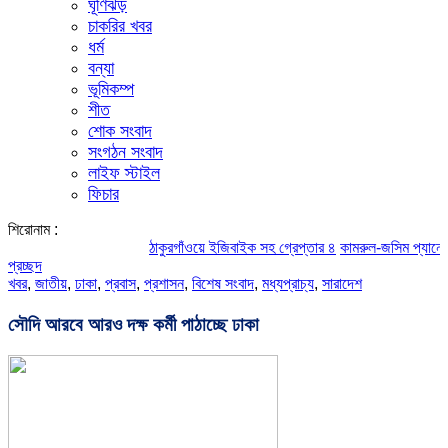
ঘূর্ণিঝড়
চাকরির খবর
ধর্ম
বন্যা
ভূমিকম্প
শীত
শোক সংবাদ
সংগঠন সংবাদ
লাইফ স্টাইল
ফিচার
শিরোনাম :
ঠাকুরগাঁওয়ে ইজিবাইক সহ গ্রেপ্তার ৪
কামরুল-জসিম প্যানেলের পরিচি
প্রচ্ছদ
খবর
,
জাতীয়
,
ঢাকা
,
প্রবাস
,
প্রশাসন
,
বিশেষ সংবাদ
,
মধ্যপ্রাচ্য
,
সারাদেশ
সৌদি আরবে আরও দক্ষ কর্মী পাঠাচ্ছে ঢাকা