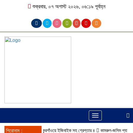
শুক্রবার, ০৭ অগাস্ট ২০২৬, ০৬:১৯ পূর্বাহ্ন
Toggle
navigation
শিরোনাম :
ঠাকুরগাঁওয়ে ইজিবাইক সহ গ্রেপ্তার ৪
কামরুল-জসিম প্যানেলের পরিচি