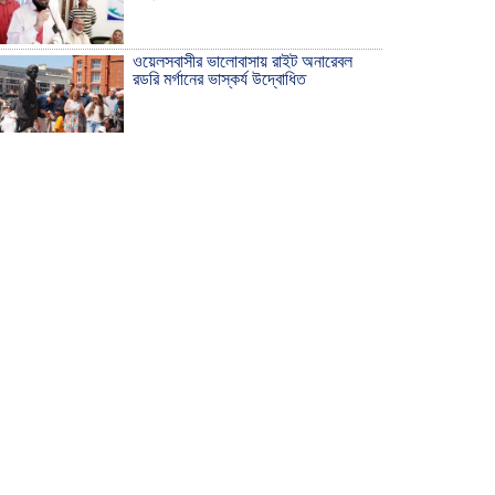
ওয়েলসবাসীর ভালোবাসায় রাইট অনারেবল
রডরি মর্গানের ভাস্কর্য উদ্বোধিত
ঠাকুরগাঁওয়ে ইয়াবাসহ যুবক আটক
দেশ রক্ষায় প্রগতিশীল সাংবাদিকদের ভুমিকা
গুরুত্বপূর্ণ -মহিবুল হাসান চৌধুরী
আহলে সুন্নাত এর কার্যক্রম বাস্তবায়নের
আহ্বান
শিক্ষিকার ওপর হামলাকারীদের গ্রেফতারের
দাবিতে মানববন্ধন অনুষ্ঠিত