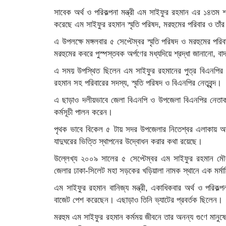
সাবেক অর্থ ও পরিকল্পনা মন্ত্রী এম সাইফুর রহমান এর ১৪তম শাহ
করেছে এম সাইফুর রহমান স্মৃতি পরিষদ, মরহুমের পরিবার ও তা
এ উপলক্ষে মঙ্গলবার ৫ সেপ্টেম্বর স্মৃতি পরিষদ ও মরহুমের পরি
মরহুমের কবরে পুস্পস্তবক অর্পণের মধ্যদিয়ে শ্রদ্ধা জানানো, 
এ সময় উপস্থিত ছিলেন এম সাইফুর রহমানের পুত্র বিএনপির 
রহমান সহ পরিবারের সদস্য, স্মৃতি পরিষদ ও বিএনপির নেতৃবৃন্দ।
এ ছাড়াও দলীয়ভাবে জেলা বিএনপি ও উপজেলা বিএনপির নেতাকর্ম
কর্মসূচী পালন করেন।
পৃথক ভাবে বিকেল ৫ টায় সদর উপজেলার নিতেশ্বর এলাকায় অবস্
যাদুঘরের ভিত্তি স্থাপনের উদ্বোধন করার কথা রয়েছে।
উল্লেখ্য ২০০৯ সালের ৫ সেপ্টেম্বর এম সাইফুর রহমান মৌলভী
জেলার ঢাকা-সিলেট মহা সড়কের খড়িয়ালা নামক স্থানে এক মর্মা
এম সাইফুর রহমান বানিজ্য মন্ত্রী, একাধিকবার অর্থ ও পরিকল্পন
বাজেট পেশ করেছেন। এছাড়াও তিনি ভ্যাটের প্রবর্তক ছিলেন।
মরহুম এম সাইফুর রহমান কর্মময় জীবনে তার অনন্য গুণে মানুষের 