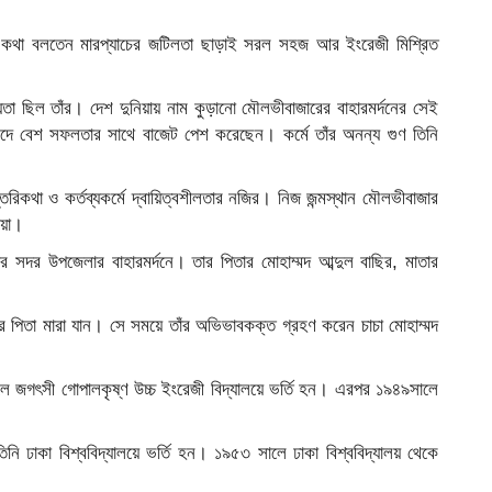
। কথা বলতেন মারপ্যাচের জটিলতা ছাড়াই সরল সহজ আর ইংরেজী মিশ্রিত
তা ছিল তাঁর। দেশ দুনিয়ায় নাম কুড়ানো মৌলভীবাজারের বাহারমর্দনের সেই
ংসদে বেশ সফলতার সাথে বাজেট পেশ করেছেন। কর্মে তাঁর অনন্য গুণ তিনি
িকথা ও কর্তব্যকর্মে দ্বায়িত্বশীলতার নজির। নিজ জন্মস্থান মৌলভীবাজার
ঁয়া।
াজার সদর উপজেলার বাহারমর্দনে। তার পিতার মোহাম্মদ আব্দুল বাছির, মাতার
র পিতা মারা যান। সে সময়ে তাঁর অভিভাবকক্ত গ্রহণ করেন চাচা মোহাম্মদ
লে জগৎসী গোপালকৃষ্ণ উচ্চ ইংরেজী বিদ্যালয়ে ভর্তি হন। এরপর ১৯৪৯সালে
াকা বিশ্ববিদ্যালয়ে ভর্তি হন। ১৯৫৩ সালে ঢাকা বিশ্ববিদ্যালয় থেকে