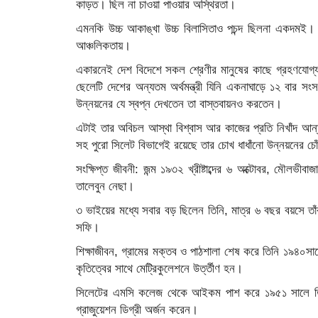
কাড়ত। ছিল না চাওয়া পাওয়ার অস্থিরতা।
এমনকি উচ্চ আকাঙ্খা উচ্চ বিলাসিতাও পচন্দ ছিলনা একদমই
আঞ্চলিকতায়।
একারনেই দেশ বিদেশে সকল শ্রেণীর মানুষের কাছে গ্রহণযোগ্য
ছেলেটি দেশের অন্যতম অর্থমন্ত্রী যিনি একনাঘাড়ে ১২ বার স
উন্নয়নের যে স্বপ্ন দেখতেন তা বাস্তবায়নও করতেন।
এটাই তার অবিচল আস্থা বিশ্বাস আর কাজের প্রতি নিখাঁদ আন্তর
সহ পুরো সিলেট বিভাগেই রয়েছে তার চোখ ধাধাঁনো উন্নয়নের চো
সংক্ষিপ্ত জীবনী: জন্ম ১৯৩২ খ্রীষ্টাব্দের ৬ অক্টোবর, মৌলভীব
তালেবুন নেছা।
৩ ভাইয়ের মধ্যে সবার বড় ছিলেন তিনি, মাত্র ৬ বছর বয়সে তাঁ
সফি।
শিক্ষাজীবন, গ্রামের মক্তব ও পাঠশালা শেষ করে তিনি ১৯৪০সা
কৃতিত্বের সাথে মেট্রিকুলেশনে উর্ত্তীণ হন।
সিলেটের এমসি কলেজ থেকে আইকম পাশ করে ১৯৫১ সালে তিনি ঢ
গ্রাজুয়েশন ডিগ্রী অর্জন করেন।