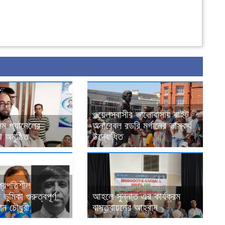
ওয়েলসবাসীর ভালোবাসায় রাইট
ম প্যানেলের
অনারেবল রডরি মর্গানের ভাস্কর্য
 অনুষ্ঠিত
উদ্বোধিত
 প্রগতিশীল
ভুমিকা গুরুত্বপূর্ণ
আহলে সুন্নাত এর কার্যক্রম
ান চৌধুরী
বাস্তবায়নের আহ্বান