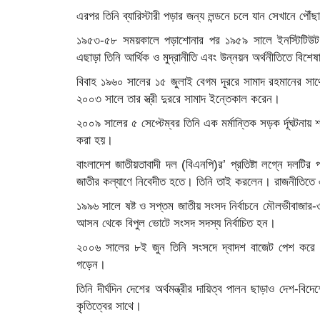
এরপর তিনি ব্যারিস্টারী পড়ার জন্য লন্ডনে চলে যান সেখানে পৌঁছার পর
১৯৫৩-৫৮ সময়কালে পড়াশোনার পর ১৯৫৯ সালে ইনস্টিটিউট অব চ
এছাড়া তিনি আর্থিক ও মুদ্রানীতি এবং উন্নয়ন অর্থনীতিতে বিশেষ
বিবাহ ১৯৬০ সালের ১৫ জুলাই বেগম দূররে সামাদ রহমানের সা
২০০৩ সালে তার স্ত্রী দুররে সামাদ ইন্তেকাল করেন।
২০০৯ সালের ৫ সেপ্টেম্বর তিনি এক মর্মান্তিক সড়ক র্দূঘটনায় শ
করা হয়।
বাংলাদেশ জাতীয়তাবাদী দল (বিএনপি)র’ প্রতিষ্টা লগ্নে দলট
জাতীর কল্যাণে নিবেদীত হতে। তিনি তাই করলেন। রাজনীত
১৯৯৬ সালে ষষ্ট ও সপ্তম জাতীয় সংসদ নির্বাচনে মৌলভীবাজা
আসন থেকে বিপুল ভোটে সংসদ সদস্য নির্বাচিত হন।
২০০৬ সালের ৮ই জুন তিনি সংসদে দ্বাদশ বাজেট পেশ করে দে
গড়েন।
তিনি দীর্ঘদিন দেশের অর্থমন্ত্রীর দায়িত্ব পালন ছাড়াও দেশ-বিদেশে
কৃতিত্বের সাথে।