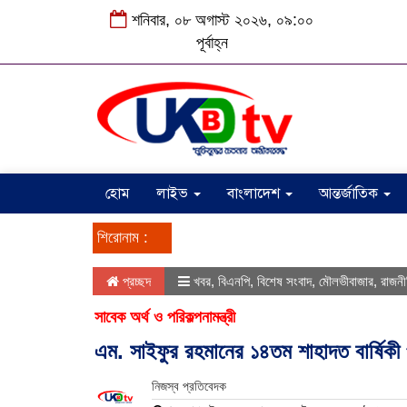
শনিবার, ০৮ অগাস্ট ২০২৬, ০৯:০০
পূর্বাহ্ন
হোম
লাইভ
বাংলাদেশ
আন্তর্জাতিক
শিরোনাম :
প্রচ্ছদ
খবর
,
বিএনপি
,
বিশেষ সংবাদ
,
মৌলভীবাজার
,
রাজনী
সাবেক অর্থ ও পরিকল্পনামন্ত্রী
এম. সাইফুর রহমানের ১৪তম শাহাদত বার্ষিকী
নিজস্ব প্রতিবেদক