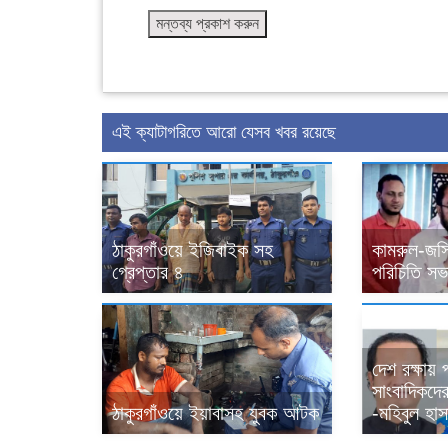
এই ক্যাটাগরিতে আরো যেসব খবর রয়েছে
ঠাকুরগাঁওয়ে ইজিবাইক সহ
কামরুল-জসি
গ্রেপ্তার ৪
পরিচিতি সভা
দেশ রক্ষায়
সাংবাদিকদের 
ঠাকুরগাঁওয়ে ইয়াবাসহ যুবক আটক
-মহিবুল হাস