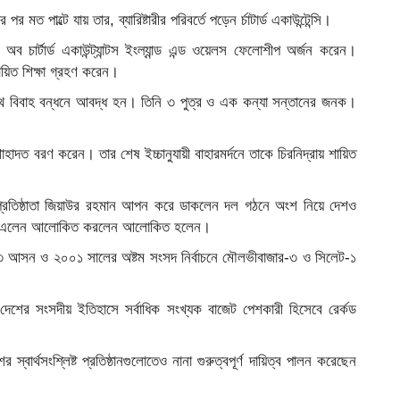
 মত পাল্টে যায় তার, ব্যারিষ্টারীর পরিবর্তে পড়েন র্চাটার্ড একাউন্টেন্সি।
ার্টার্ড একাউন্ট্যান্টস ইংল্যান্ড এন্ড ওয়েলস ফেলোশীপ অর্জন করেন।
ায়িত শিক্ষা গ্রহণ করেন।
থে বিবাহ বন্ধনে আবদ্ধ হন। তিনি ৩ পুত্র ও এক কন্যা সন্তানের জনক।
াহাদত বরণ করেন। তার শেষ ইচ্চানুযায়ী বাহারমর্দনে তাকে চিরনিদ্রায় শায়িত
ির প্রতিষ্ঠাতা জিয়াউর রহমান আপন করে ডাকলেন দল গঠনে অংশ নিয়ে দেশও
িতে এলেন আলোকিত করলেন আলোকিত হলেন।
র-৩ আসন ও ২০০১ সালের অষ্টম সংসদ নির্বাচনে মৌলভীবাজার-৩ ও সিলেট-১
শের সংসদীয় ইতিহাসে সর্বাধিক সংখ্যক বাজেট পেশকারী হিসেবে রের্কড
র স্বার্থসংশ্লিষ্ট প্রতিষ্ঠানগুলোতেও নানা গুরুত্বপূর্ণ দায়িত্ব পালন করেছেন