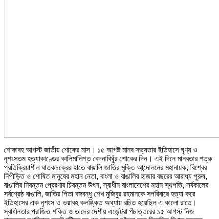
শোকাবহ আগস্ট জাতীয় শোকের মাস। ১৫ আগষ্ট মানব সভ্যতার ইতিহাসে ঘৃণ্য ও
নৃশংসতম হত্যাকাণ্ডের কালিমালিপ্ত বেদনাবিধূঁর শোকের দিন। এই দিনে মানবতার শত্রু
প্রতিক্রিয়াশীল ঘাতকচক্রের হাতে বাঙালি জাতির মুক্তি আন্দোলনের মহানায়ক, বিশ্বের
নিপীড়িত ও শোষিত মানুষের মহান নেতা, বাংলা ও বাঙালির হাজার বছরের আরাধ্য পুরুষ,
বাঙালির নিরন্তন প্রেরণার চিরন্তন উৎস, স্বাধীন বাংলাদেশের মহান স্থপতি, সর্বকালের
সর্বশ্রেষ্ঠ বাঙালি, জাতির পিতা বঙ্গবন্ধু শেখ মুজিবুর রহমানকে সপরিবারে হত্যা করে
ইতিহাসের এক নৃশংস ও ভয়াবহ কলঙ্কিত অধ্যায় রচিত হয়েছিল এ কালো রাতে।
স্বাধীনতার পরাজিত শক্তি ও তাদের দেশীয় এজেন্টরা পঁচাত্তরের ১৫ আগস্ট নিজ