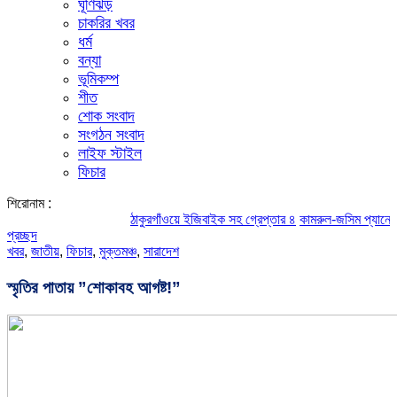
ঘূর্ণিঝড়
চাকরির খবর
ধর্ম
বন্যা
ভূমিকম্প
শীত
শোক সংবাদ
সংগঠন সংবাদ
লাইফ স্টাইল
ফিচার
শিরোনাম :
ঠাকুরগাঁওয়ে ইজিবাইক সহ গ্রেপ্তার ৪
কামরুল-জসিম প্যানেলের পরিচি
প্রচ্ছদ
খবর
,
জাতীয়
,
ফিচার
,
মুক্তমঞ্চ
,
সারাদেশ
স্মৃতির পাতায় ”শোকাবহ আগষ্ট!”