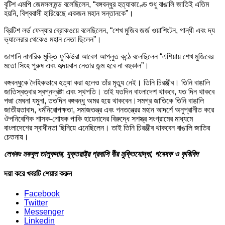
বৃটিশ এমপি জেমসলামন্ড বলেছিলেন, “বঙ্গবন্ধুর হত্যাকাণ্ডে শুধু বাঙালি জাতিই এতিম
হয়নি, বিশ্ববাসী হারিয়েছে একজন মহান সন্তানকে”।
ব্রিটিশ লর্ড ফেন্যার ব্রোকওয়ে বলেছিলেন, “শেখ মুজিব জর্জ ওয়াশিংটন, গান্ধী এবং দ্য
ভ্যালেরার থেকেও মহান নেতা ছিলেন”।
জাপানি নাগরিক মুক্তি ফুকিউরা আবেগ আপ্লুত কন্ঠে বলেছিলেন “এশিয়ায় শেখ মুজিবের
মতো সিংহ পুরুষ এবং হৃদয়বান নেতার জন্ম হবে না বহুকাল”।
বঙ্গবন্ধুকে দৈহিকভাবে হত্যা করা হলেও তাঁর মৃত্যু নেই। তিনি চিরঞ্জীব। তিনি বাঙালি
জাতিস্বত্বার স্বপ্নদ্রষ্টা এবং স্থপতি। তাই যতদিন বাংলাদেশ থাকবে, যত দিন থাকবে
পদ্মা মেঘনা যমুনা, ততদিন বঙ্গবন্ধু অমর হয়ে থাকবেন।সমগ্র জাতিকে তিনি বাঙালি
জাতীয়তাবাদ, ধর্মনিরোপক্ষতা, সমাজতন্ত্র এবং গনতন্ত্রের মহান আদর্শে অনুপ্রানীত করে
ঔপনিবেশিক শাসক-শোষক পাকি হায়েনাদের বিরুদ্ধে সশস্ত্র সংগ্রামের মাধ্যমে
বাংলাদেশের স্বাধীনতা ছিনিয়ে এনেছিলেন। তাই তিনি চিরঞ্জীব থাকবেন বাঙালি জাতির
চেতনায়।
লেখকঃ মকবুল তালুকদার, যুক্তরাষ্ট্র প্রবাসি বীর মুক্তিযোদ্ধা, গবেষক ও কৃষিবিদ
দয়া করে খবরটি শেয়ার করুন
Facebook
Twitter
Messenger
Linkedin