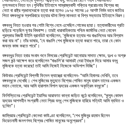
সেরনিয়াবাত, দৌহিত্র সুকান্ত আব্দুল্লাহ বাবু, ভাইয়ের ছেলে শহীদ সেরনিয়াবাত
নৃশংসভাবে নিহত হন।পৃথিবীর ইতিহাসে সাম্রাজ্যবাদী শক্তির প্ররোচনায় বিশ্বের বহু
নেতা বা রাষ্ট্র প্রধানদেরকে হত্যা করা হলেও ১৯৭৫ সালের ১৫ আগষ্ট নির্মম ভাবে জাতির
পিতা বঙ্গবন্ধুকে স্বপরিবারে হত্যার ঘটনা বিশ্ব মানবতা বা বিশ্ব সভ্যতার ইতিহাসে বিরল।
বঙ্গবন্ধু নিহত হওয়ার পর গোটা বিশ্বে নেমে এসেছিল শোকের ছায়া। হত্যাকারীদের প্রতি
ছড়িয়ে পড়েছিল ঘৃণার বিষবাষ্প। তারই ধারাবাহিকতায় পশ্চিম জার্মানির নেতা নোবেল
পুরস্কার বিজয়ী উইলি ব্রানডিট বলেছিলেন, ‘মুজিবকে হত্যার পর বাঙালিদের আর বিশ্বাস
করা যায় না”। তাঁর ভাষায়, “যে বাঙালি শেখ মুজিবকে হত্যা করতে পারে, তারা যে কোন
জঘন্য কাজ করতে পারে”।
বঙ্গবন্ধুর নিহত হবার সংবাদ শুনে মিসরের প্রেসিডেন্ট আনোয়ার সাদাত ক্ষোভ, দুঃখ ও অশ্রু
সজল কন্ঠ আক্ষেপ করে বলেছিলেন “বাঙালি’রা আমারই দেয়া ট্যাঙ্ক দিয়ে আমার বন্ধু
মুজিবকে হত্যা করেছে! তাই আমি নিজেই নিজেকে অভিশাপ দিচ্ছি”।
কিউবার প্রেসিডেন্ট বিপ্লবী ফিদেল ক্যাস্ত্রো বলেছিলেন- “আমি হিমালয় দেখিনি, তবে
বঙ্গবন্ধুকে দেখেছি। শেখ মুজিবের মৃত্যুতে বিশ্বের শোষিত মানুষ হারাল তাদের একজন
মহান নেতাকে, আর আমি হারালাম বিশাল হৃদয়ের একজন অকৃত্রিম বন্ধুকে”।
ফিলিস্তিনের প্রেসিডেন্ট ইয়াসির আরাফাত কান্না জড়িত কন্ঠে বলেছিলেন, “কুসুম কোমল
হৃদয়ের আপসহীন সংগ্রামী নেতা প্রিয় বন্ধু শেখ মুজিবকে হারিয়ে সত্যিই আমি ব্যথিত ও
দু:খিত”।
জাম্বিয়ার প্রেসিডেন্ট কেনেথা কাউণ্ডা বলেছিলেন, “শেখ মুজিবুর রহমান ছিলেন
ভিয়েতনামী জনগণসহ বিশ্বের শোষিত মানুষের অনুপ্রেরনা”।