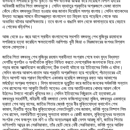
বাসভবনে সপরিবারে বুলেট বৃষ্টিতে নর পশু ঘাতকরা ঝাঁঝরা করে দিয়েছিল বিশাল হৃদয়ের
অধিকারী জাতির পিতা বঙ্গবন্ধুকে। সেদিন ব্যথাতুর প্রকৃতির অশ্রুজলে ভেজা বাতাস
কেঁদে কেঁদে বঙ্গবন্ধুর নিহত হওয়ার খবর জানান দিয়েছিল সমগ্র বাংলায়। সেদিন ঘাতকদের
উদ্যত অস্ত্রের সামনে ভীতসন্ত্রস্ত বাংলাদেশ হত বিহ্বল হয়ে পড়েছিল শোকে আর
অভাবিত ঘটনার আকস্মিকতায়। তবে বাংলা ও বাঙালি কাল থেকে কালান্তরে বয়ে বেড়াবে
এ শোকের বহ্নিশিখ।
আজ থেকে ৪৮ বছর আগে স্বাধীন বাংলাদেশের স্থপতি বঙ্গবন্ধু শেখ মুজিবুর রহমানকে
সপরিবারে হত্যা করেছিল ক্ষমতালোভী নরপিশাচ খুনী জিয়া ও মিরজাফরের বংশধর বিশ্বাস
ঘাতক মোস্তাক।
জাতির পিতা বঙ্গবন্ধু শেখ মুজিবুর রহমান স্বাধীনতা সংগ্রাম শেষে যখন যুদ্ধ বিধ্বস্ত
দেশটির পুনর্গঠন ও অর্থনৈতিক মুক্তি নিশ্চিত করতে দেশপ্রেমিক জনগনকে নিয়ে দেশ
গড়ার কাজে আত্মনিয়োগ করেছিলেন; ঠিক তখনই ঘটানো হয় ইতিহাসের নির্মম এ ঘটনা।
সেদিন বাংলার আকাশ-বাতাস আর প্রকৃতি অশ্রুসিক্ত হয়ে পড়েছিল; পঁচাত্তরের এই
দিনে আগস্ট আর শ্রাবণ মিলেমিশে একাকার হয়েছিল বঙ্গবন্ধুর রক্ত আর আকাশের
মর্মছেঁড়া অশ্রুর প্লাবনে। বিশ্ব মানবতাকে ভূলুন্ঠিত করে জাতির জনকের সর্বকনিষ্ঠ সন্তান
শেখ রাসেলের শত আকুতি মিনতি সত্বেও এবং তার আর্তচিৎকারে খোদার আরশ কেঁপে
উঠলেও টলাতে পারেনি খুনিদের মন। সেদিন ইতিহাসের নিষ্ঠুরতম এই হত্যাকাণ্ডে
বঙ্গবন্ধুর সহধর্মিণী, মহিয়সী নারী বঙ্গমাতা বেগম ফজিলাতুন্নেছা মুজিব, বঙ্গবন্ধুর একমাত্র
ভ্রাতা শেখ আবু নাসের, জাতির পিতার জ্যেষ্ঠ পুত্র বীর মুক্তিযোদ্ধা ক্যাপ্টেন শেখ
কামাল, দ্বিতীয় পুত্র বীর মুক্তিযোদ্ধা লেফটেন্যান্ট শেখ জামাল, কনিষ্ঠ পুত্র নিষ্পাপ শিশু
শেখ রাসেল, নবপরিণীতা পুত্রবধূ সুলতানা কামাল ও রোজী জামাল, মুক্তিযুদ্ধের অন্যতম
সংগঠক শেখ ফজলুল হক মণি ও তাঁর অন্তঃসত্ত্বা স্ত্রী বেগম আরজু মণি, জাতির পিতার
ভগ্নিপতি আব্দুর রব সেরনিয়াবাত, তাঁর ছোট মেয়ে বেবী সেরনিয়াবাত, কনিষ্ঠ পুত্র আরিফ