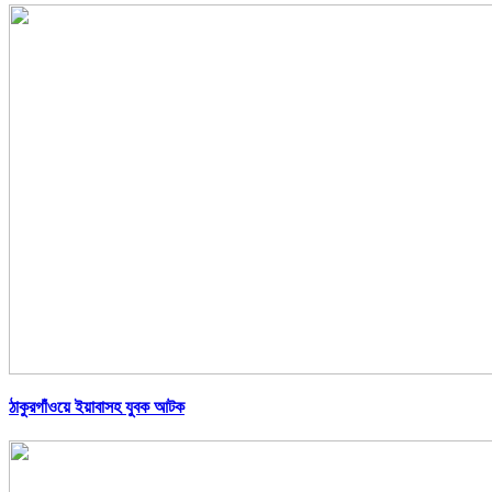
ঠাকুরগাঁওয়ে ইয়াবাসহ যুবক আটক