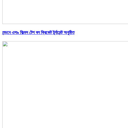
লন্ডনে এস৯ ফিল্মস টেপ বল ক্রিকেট টুর্নামেন্ট অনুষ্ঠিত