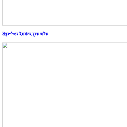
ঠাকুরগাঁওয়ে ইয়াবাসহ যুবক আটক