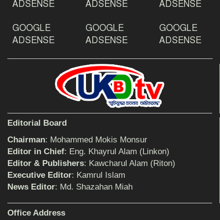
ADSENSE
ADSENSE
ADSENSE
GOOGLE
GOOGLE
GOOGLE
দেশ রক্ষায় প্রগতিশীল সাংবাদিকদের ভুমিকা গুরুত্বপূর্ণ
-মহিবুল হাসান চৌধুরী
ADSENSE
ADSENSE
ADSENSE
আহলে সুন্নাত এর কার্যক্রম বাস্তবায়নের আহ্বান
শিক্ষিকার ওপর হামলাকারীদের গ্রেফতারের দাবিতে
Editorial Board
মানববন্ধন অনুষ্ঠিত
Chairman
: Mohammed Mokis Monsur
Editor in Chief
: Eng. Khayrul Alam (Linkon)
Editor & Publishers
: Kawcharul Alam (Riton)
বিমানের সিলেট-ম্যানচেস্টার সরাসরি ফ্লাইট চালু হচ্ছে
সোমবার
Executive Editor
: Kamrul Islam
News Editor
: Md. Shazahan Miah
ঠাকুরগাঁওয়ে শিশু ধর্ষকের যাবজ্জীবন কারাদণ্ড
Office Address