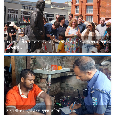
ওয়েলসবাসীর ভালোবাসায় রাইট অনারেবল রডরি মর্গানের ভাস্কর্য
উদ্বোধিত
ঠাকুরগাঁওয়ে ইয়াবাসহ যুবক আটক