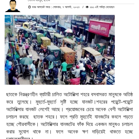
সেলিম মাহবুব, ছাতক
খবর আপডেট সময় : সোমবার, ৭ আগস্ট, ২০২৩
২৬১ এই পর্যন্ত দেখেছেন
ছাতকে নিয়ন্ত্রণহীন ব্যাটারী চালিত অটোরিক্সা শহরে বসবাসরত মানুষকে অতিষ্ঠ
করে তুলেছে। মুহুর্তে-মুহুর্তে সৃষ্টি হচ্ছে যানজট।শহরের পয়েন্টে-পয়েন্টে
অটোরিক্সার যানজট লেগেই আছে। প্রয়োজনের চেয়ে অনেক বেশী অটোরিক্সা
চলাচল করছে ছাতক শহরে। ফলে প্রতি মুহুর্তেই যানজটের কবলে পড়তে
হচ্ছে পৌরবাসীকে। অটোরিক্সার যানজটের ফাঁক দিয়ে একজন মানুষও চলাচল
করার সুযোগ থাকে না। ফলে অনেক ক্ষণ দাড়িয়েই থাকতে হচ্ছে