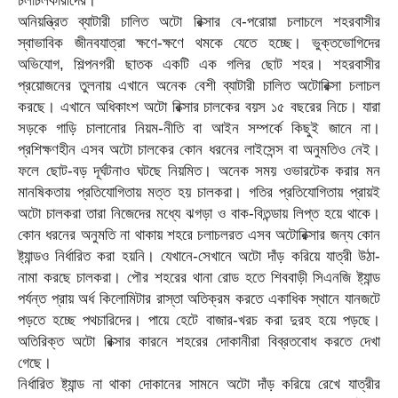
চলাচলকারীদের।
অনিয়ন্ত্রিত ব্যাটারী চালিত অটো রিক্সার বে-পরোয়া চলাচলে শহরবাসীর
স্বাভাবিক জীনবযাত্রা ক্ষণে-ক্ষণে থমকে যেতে হচ্ছে। ভুক্তভোগিদের
অভিযোগ, শিল্পনগরী ছাতক একটি এক গলির ছোট শহর। শহরবাসীর
প্রয়োজনের তুলনায় এখানে অনেক বেশী ব্যাটারী চালিত অটোরিক্সা চলাচল
করছে। এখানে অধিকাংশ অটো রিক্সার চালকের বয়স ১৫ বছরের নিচে। যারা
সড়কে গাড়ি চালানোর নিয়ম-নীতি বা আইন সম্পর্কে কিছুই জানে না।
প্রশিক্ষণহীন এসব অটো চালকের কোন ধরনের লাইসেন্স বা অনুমতিও নেই।
ফলে ছোট-বড় দূর্ঘটনাও ঘটছে নিয়মিত। অনেক সময় ওভারটেক করার মন
মানষিকতায় প্রতিযোগিতায় মত্ত হয় চালকরা। গতির প্রতিযোগিতায় প্রায়ই
অটো চালকরা তারা নিজেদের মধ্যে ঝগড়া ও বাক-বিতন্ডায় লিপ্ত হয়ে থাকে।
কোন ধরনের অনুমতি না থাকায় শহরে চলাচলরত এসব অটোরিক্সার জন্য কোন
ষ্ট্যান্ডও নির্ধারিত করা হয়নি। যেখানে-সেখানে অটো দাঁড় করিয়ে যাত্রী উঠা-
নামা করছে চালকরা। পৌর শহরের থানা রোড হতে শিববাড়ী সিএনজি ষ্ট্যান্ড
পর্যন্ত প্রায় অর্ধ কিলোমিটার রাস্তা অতিক্রম করতে একাধিক স্থানে যানজটে
পড়তে হচ্ছে পথচারিদের। পায়ে হেটে বাজার-খরচ করা দুরহ হয়ে পড়ছে।
অতিরিক্ত অটো রিক্সার কারনে শহরের দোকানীরা বিব্রতবোধ করতে দেখা
গেছে।
নির্ধারিত ষ্ট্যান্ড না থাকা দোকানের সামনে অটো দাঁড় করিয়ে রেখে যাত্রীর