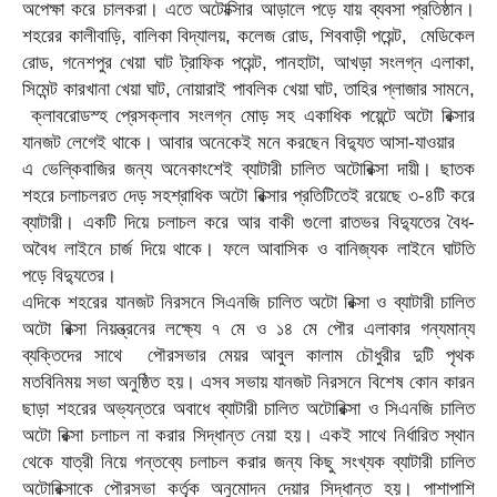
অপেক্ষা করে চালকরা। এতে অটোক্সিার আড়ালে পড়ে যায় ব্যবসা প্রতিষ্ঠান।
শহরের কালীবাড়ি, বালিকা বিদ্যালয়, কলেজ রোড, শিববাড়ী পয়েন্ট, মেডিকেল
রোড, গনেশপুর খেয়া ঘাট ট্রাফিক পয়েন্ট, পানহাটা, আখড়া সংলগ্ন এলাকা,
সিমেন্ট কারখানা খেয়া ঘাট, নোয়ারাই পাবলিক খেয়া ঘাট, তাহির প্লাজার সামনে,
ক্লাবরোডস্হ প্রেসক্লাব সংলগ্ন মোড় সহ একাধিক পয়েন্টে অটো রিক্সার
যানজট লেগেই থাকে। আবার অনেকেই মনে করছেন বিদ্যুত আসা-যাওয়ার
এ ভেল্কিবাজির জন্য অনেকাংশেই ব্যাটারী চালিত অটোরিক্সা দায়ী। ছাতক
শহরে চলাচলরত দেড় সহশ্রাধিক অটো রিক্সার প্রতিটিতেই রয়েছে ৩-৪টি করে
ব্যাটারী। একটি দিয়ে চলাচল করে আর বাকী গুলো রাতভর বিদ্যুতের বৈধ-
অবৈধ লাইনে চার্জ দিয়ে থাকে। ফলে আবাসিক ও বানিজ্যক লাইনে ঘাটতি
পড়ে বিদ্যুতের।
এদিকে শহরের যানজট নিরসনে সিএনজি চালিত অটো রিক্সা ও ব্যাটারী চালিত
অটো রিক্সা নিয়ন্ত্রনের লক্ষ্যে ৭ মে ও ১৪ মে পৌর এলাকার গন্যমান্য
ব্যক্তিদের সাথে পৌরসভার মেয়র আবুল কালাম চৌধুরীর দুটি পৃথক
মতবিনিময় সভা অনুষ্ঠিত হয়। এসব সভায় যানজট নিরসনে বিশেষ কোন কারন
ছাড়া শহরের অভ্যন্তরে অবাধে ব্যাটারী চালিত অটোরিক্সা ও সিএনজি চালিত
অটো রিক্সা চলাচল না করার সিদ্ধান্ত নেয়া হয়। একই সাথে নির্ধারিত স্থান
থেকে যাত্রী নিয়ে গন্তব্যে চলাচল করার জন্য কিছু সংখ্যক ব্যাটারী চালিত
অটোরিক্সাকে পৌরসভা কর্তৃক অনুমোদন দেয়ার সিদ্ধান্ত হয়। পাশাপাশি