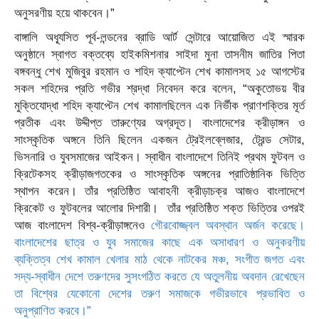
অনুসরণীয় হয়ে থাকবেন।”
বাঙ্গালি অধ্যূসিত পূর্ব-লন্ডনে
র ব্রাডি আর্ট সেন্টারে
আয়োজিত এই স্মারক
অনুষ্ঠানে
স্বাগত বক্তব্যে
হাইকমিশনার সাইদা মুনা তাসনীম জাতির
পিতা
বঙ্গবন্ধু শেখ মুজিবুর রহমান ও শহিদ
ক্যাপ্টেন শেখ কামাল
সহ ১৫ আগস্টের
সকল শহিদের প্রতি
গভীর শ্রদ্ধা নিবেদন করে বলেন
, “
অকুতোভয় বীর
মুক্তিযোদ্ধা
শহিদ
ক্যাপ্টেন শেখ কামাল
ছিলেন এক নির্ভীক প্রাণশক্তির মূর্ত
প্রতীক
এবং উদ্দীপ্ত তারুণ্যের অগ্রদূত
।
বাংলাদেশের
ক্রীড়াঙ্গন ও
সাংস্কৃতিক অঙ্গনে
তিনি
ছিলেন একজন
ট্রেইলব্লেজার,
ট্রেন্ড সেটার,
ভিসনারি ও
যুবসমাজের
আইকন।
স্বাধীন বাংলাদেশে
তিনিই
প্রথম
ফুটবল ও
ক্রিটেকসহ ক্রীড়াজগতকের ও সাংস্কৃতিক অঙ্গনের প্রাতিষ্ঠানিক ভিত্তি
স্থাপন করেন। তাঁর প্রতিষ্ঠিত
আবাহনী ক্রীড়াচক্র
আজও বাংলাদেশে
ক্রিকেট ও ফুটবলের আলোর দিশারী।
তাঁর প্রতিষ্ঠিত শক্ত ভিত্তির ওপরই
আজ বাংলাদেশ বিশ্ব-ক্রীড়াঙ্গনেও
গৌরবোজ্জ্বল
অবস্থান অর্জন করেছে।
বাংলাদেশের ছাত্র ও যুব সমাজের কাছে এক অসাধারণ ও অনুকরণীয়
ব্যক্তিত্ব
শেখ কামাল খেলার মাঠ থেকে নাটকের মঞ্চ
,
সংগীত জগত এবং
সদ্য-স্বাধীন দেশে তরুণদের সুসংগঠিত
করতে যে অতুলনীয় অবদান রেখেছেন
তা বিশ্বের যেকোনো দেশের তরুণ সমাজকে
গভীরভাবে
প্রভাবিত ও
অনুপ্রাণিত করবে।”