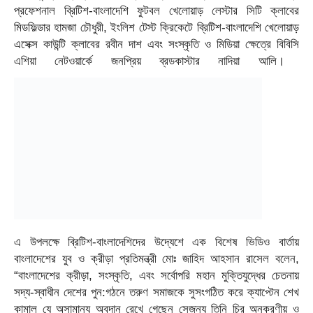
প্রফেশনাল ব্রিটিশ-বাংলাদেশি ফুটবল
খেলোয়াড়
লেস্টার সিটি ক্লাবের
মিডফিল্ডার
হামজা চৌধুরী
,
ইংলিশ টেস্ট ক্রিকেটে ব্রিটিশ-বাংলাদেশি খেলোয়াড়
এসেক্স কাউন্টি ক্লাবে
র
রবীন দাশ
এবং সংস্কৃতি ও মিডিয়া ক্ষেত্রে
বিবিসি
এশিয়া
নেটওয়ার্কে
জনপ্রিয়
ব্রডকাস্টার
নাদিয়া আলি
।
এ
উপলক্ষে
ব্রিটিশ-বাংলাদেশিদের
উদ্যেশে
এক
বিশেষ
ভিডিও বার্তায়
বাংলা
দেশের
যুব ও ক্রীড়া
প্রতিমন্ত্রী
মোঃ জাহিদ আহসান রাসেল
বলেন
,
“
বাংলাদেশের
ক্রীড়া,
সংস্কৃতি
,
এবং সর্বোপরি মহান মুক্তিযুদ্ধের চেতনায়
সদ্য-স্বাধীন দেশের পুন:গঠনে তরুণ সমাজকে সুসংগঠিত করে ক্যাপ্টেন শেখ
কামাল যে অসামান্য অবদান রেখে গেছেন সেজন্য তিনি চির অনুকরণীয় ও