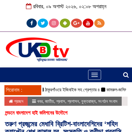
রবিবার, ০৯ অগাস্ট ২০২৬, ০২:০৮ অপরাহ্ন
Toggle
navigation
শিরোনাম :
ঠাকুরগাঁওয়ে ইজিবাইক সহ গ্রেপ্তার ৪
কামরুল-জসিম প্যানেলে
প্রচ্ছদ
খবর
,
জাতীয়
,
প্রবাস
,
প্রশাসন
,
যুক্তরাজ্য
,
সংগঠন সংবাদ
লন্ডনে বাংলাদেশ হাই কমিশনের উদৌগে
তরুণ প্রজন্মের মেধাবি ব্রিটিশ-বাংলাদেশিদের ‘শহিদ
ক্যাপ্টেন শেখ কামাল যুব, সংস্কৃতি ও ক্রীড়া প্রবাসি