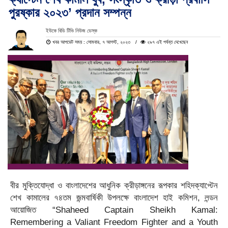
পুরষ্কার ২০২৩’ প্রদান সম্পন্ন
ইউকে বিডি টিভি নিউজ ডেস্ক
খবর আপডেট সময় : সোমবার, ৭ আগস্ট, ২০২৩
২৯৭ এই পর্যন্ত দেখেছেন
বীর মুক্তিযোদ্ধা
ও
বাংলাদেশের আধুনিক ক্রীড়াঙ্গনের রূপকার
শ
হিদ
ক্যাপ্টেন
শেখ কামালের ৭
৪
তম জন্মবার্ষিকী উপলক্ষে বাংলাদেশ হাই কমিশন
,
লন্ডন
আয়োজিত
“
Shaheed Captain Sheikh Kamal:
Remembering a Valiant Freedom Fighter and a Youth