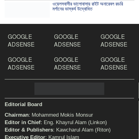
ওয়েলসবাসীর ভালোবাসায় রাইট অনারেবল রডরি
মর্গানের ভাস্কর্য উদ্বোধিত
ঠাকুরগাঁওয়ে ইয়াবাসহ যুবক আটক
GOOGLE
GOOGLE
GOOGLE
ADSENSE
ADSENSE
ADSENSE
GOOGLE
GOOGLE
GOOGLE
দেশ রক্ষায় প্রগতিশীল সাংবাদিকদের ভুমিকা গুরুত্বপূর্ণ
-মহিবুল হাসান চৌধুরী
ADSENSE
ADSENSE
ADSENSE
আহলে সুন্নাত এর কার্যক্রম বাস্তবায়নের আহ্বান
Editorial Board
Chairman
: Mohammed Mokis Monsur
শিক্ষিকার ওপর হামলাকারীদের গ্রেফতারের দাবিতে
Editor in Chief
: Eng. Khayrul Alam (Linkon)
মানববন্ধন অনুষ্ঠিত
Editor & Publishers
: Kawcharul Alam (Riton)
Executive Editor
: Kamrul Islam