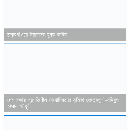
ঠাকুরগাঁওয়ে ইয়াবাসহ যুবক আটক
দেশ রক্ষায় প্রগতিশীল সাংবাদিকদের ভুমিকা গুরুত্বপূর্ণ -মহিবুল
হাসান চৌধুরী