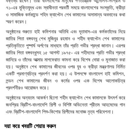
বক্তব্য রাখেন। তাঁরা বাংলাদেশের মানুষের গণতান্ত্রিক আন্দোলন-সংগ্রাম ও
৭১-এর মুক্তিযুদ্ধ এবং স্বাধীনতা পরবর্তী সময়ে বাংলাদেশের সংস্কৃতি
,
ক্রীড়া
ও সামাজিক কর্মকান্ডে
শহিদ
ক্যাপ্টেন শেখ কামালের অসামান্য অবদানের কথা
স্মরণ করেন।
অনুষ্ঠানের শুরুতে হাই কমিশনার অতিথি
এবং দূতাবাস-এর কর্মকর্তাদে
র
নিয়ে
জাতির পিতা বঙ্গবন্ধু শেখ মুজিবুর রহমান ও
শহীদ ক্যাপ্টেন শেখ কামালের
প্রতিকৃতিতে পুষ্পার্ঘ অর্পণের মাধ্যমে তাঁর প্রতি গভীর শ্রদ্ধা জানান। এরপর
জাতির পিতা বঙ্গবন্ধুসহ ১৫ আগস্ট ১৯৭৫- এর শহীদদের প্রতি গভীর শ্রদ্ধা
জানিয়ে ও তাঁদের আত্মার মাগফেরাত কামনা করে বিশেষ দোয়া ও মুনাজাত করা
হয়। অনুষ্ঠানে শেখ কামালের জীবনের ওপর যুব
ও
ক্রীড়া মন্ত্রণালয় নির্মিত
একটি প্রমাণ্যচিত্র
প্রদর্শণ
করা হয়
। এ উপলক্ষে
বাংলাদেশ হাই কমিশন,
লন্ডন
শেখ কামালের জীবন
ও কর্মের
ওপর
এক বিশেষ
আলোকচিত্র
প্রদর্শনীর
ও
আয়োজন
করে
।
অনুষ্ঠানের অন্যতম আকর্ষণ
ছিলো
শহীদ ক্যাপ্টেন শেখ কামা
লকে উৎসর্গ করে
জনপ্রিয় ব্রিটিশ-বাংলাদেশি শিল্পী ও বিশিষ্ট অভিনেতা প্রীতম আহমেদের গান
এবং ব্রিটিশ-বাংলাদেশি শিশু-কিশোর শিল্পীদের
মনোজ্ঞ নৃত্য পরিবেশনা।
দয়া করে খবরটি শেয়ার করুন