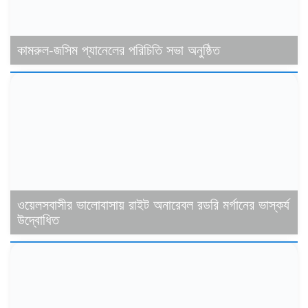
কামরুল-জসিম প্যানেলের পরিচিতি সভা অনুষ্ঠিত
ওয়েলসবাসীর ভালোবাসায় রাইট অনারেবল রডরি মর্গানের ভাস্কর্য
উদ্বোধিত