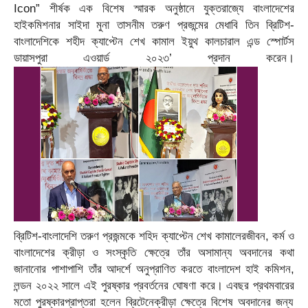
Icon”
শীর্ষক এক
বিশেষ
স্মারক অনুষ্ঠানে
যুক্তরাজ্যে বাংলাদেশের
হাইকমিশনার সাইদা মুনা তাসনীম
তরু
ণ
প্রজন্মের মেধাবি তিন
ব্রিটিশ-
বাংলা
দেশি
কে
শহীদ ক্যাপ্টেন শেখ কামাল ইয়ুথ কালচারাল এন্ড স্পোর্টস
ডায়াসপুরা এওয়ার্ড ২০২৩’
প্রদান
করেন
।
ব্রিটিশ-বাংলাদেশি তরুণ প্রজন্মকে
শ
হিদ
ক্যাপ্টেন শেখ কামালের
জীবন, কর্ম
ও
বাংলাদেশের ক্রীড়া ও সংস্কৃতি ক্ষেত্রে তাঁর অসামান্য অবদানের
কথা
জানানোর পাশাপাশি
তাঁর আদর্শে অনুপ্রাণিত করতে বাংলাদেশ হাই কমিশন,
লন্ডন ২০২২ সালে এই পুরষ্কার প্রবর্তনের ঘোষণা করে। এবছর
প্রথমবারের
মতো
পুরষ্কারপ্রাপ্তরা হলেন
ব্রিটেনে
ক্রীড়া
ক্ষেত্রে
বিশেষ অবদানের জন্য