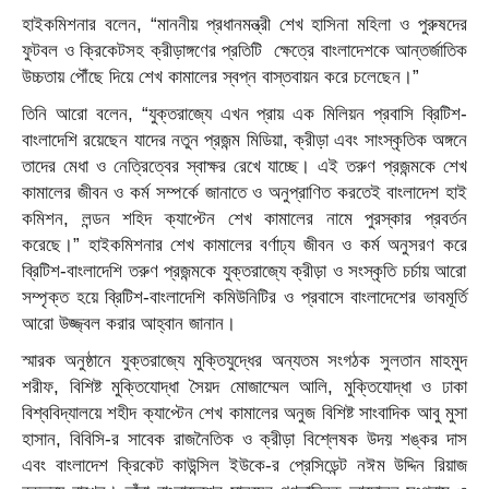
হাইকমিশনার
বলেন,
“
মাননীয় প্রধানমন্ত্রী শেখ হাসিনা
মহিলা ও পুরুষদের
ফুটবল ও ক্রিকেটসহ ক্রীড়াঙ্গণের প্রতিটি ক্ষেত্রে বাংলাদেশকে আন্তর্জাতিক
উচ্চতায় পৌঁছে দিয়ে শেখ কামালের স্বপ্ন বাস্তবায়ন করে চলেছেন
।”
তিনি আরো
বলেন, “
যুক্তরাজ্যে এখন প্রায় এক মিলিয়ন
প্রবাসি
ব্রিটিশ
-
বাংলাদেশি
রয়েছে
ন
যাদের নতুন প্রজন্ম মিডিয়া
,
ক্রীড়া এবং
সাংস্কৃতিক
অঙ্গনে
তাদের মেধা ও নেত্রিত্বের স্বাক্ষর রেখে যাচ্ছে।
এই
তরুণ প্রজন্মকে শেখ
কামালের জীবন ও কর্ম সম্পর্কে
জানাতে
ও অনুপ্রাণিত
করতেই
বাংলাদেশ হাই
কমিশন
,
লন্ডন
শহিদ
ক্যাপ্টেন শেখ কামালের নামে পুরস্কার
প্রবর্তন
করেছে
।”
হাইকমিশনার
শেখ কামালের বর্ণাঢ্য জীবন
ও
কর্ম
অনুসরণ
করে
ব্রিটিশ-বাংলাদেশি তরুণ
প্রজন্মকে
যুক্তরাজ্যে
ক্রীড়া
ও
সংস্কৃতি
চর্চা
য় আরো
সম্পৃক্ত
হয়ে ব্রিটিশ-বাংলাদেশি কমিউনিটির ও প্রবাসে বাংলাদেশের ভাবমূর্তি
আরো উজ্জ্বল করার আহ্বান জানান।
স্মারক অনুষ্ঠানে
যুক্তরাজ্যে মুক্তিযুদ্ধের অন্যতম সংগঠক সুলতান মাহমুদ
শরীফ
,
বিশিষ্ট মুক্তিযোদ্ধা
সৈয়দ মোজাম্মেল আলি,
মুক্তিযোদ্ধা
ও
ঢাকা
বিশ্ববিদ্যালয়ে
শহীদ ক্যাপ্টেন শেখ কামালের অনুজ
বিশিষ্ট সাংবাদিক
আবু মুসা
হাসান
,
বিবিসি
-র
সাবেক রাজনৈতিক ও ক্রীড়া বিশ্লেষক উদয় শঙ্কর দাস
এবং
বাংলাদেশ ক্রিকেট
কাউন্সিল ইউকে-র প্রেসিডেন্ট
নঈম
উদ্দিন
রিয়াজ