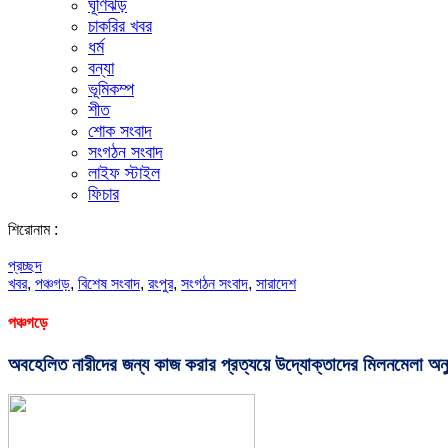
ঘূর্ণিঝড়
চাকরির খবর
ধর্ম
বন্যা
ভূমিকম্প
শীত
শোক সংবাদ
সংগঠন সংবাদ
লাইফ স্টাইল
ফিচার
শিরোনাম :
প্রচ্ছদ
খবর
,
পঞ্চগড়
,
বিশেষ সংবাদ
,
রংপুর
,
সংগঠন সংবাদ
,
সারাদেশ
পঞ্চগড়ে
অবহেলিত নারীদের জন্য কাজ করার প্রত্যয়ে উদ্যোক্তাদের মিলনমেলা অনুষ