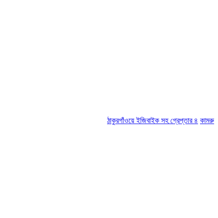
ঠাকুরগাঁওয়ে ইজিবাইক সহ গ্রেপ্তার ৪
কামরুল-জসিম প