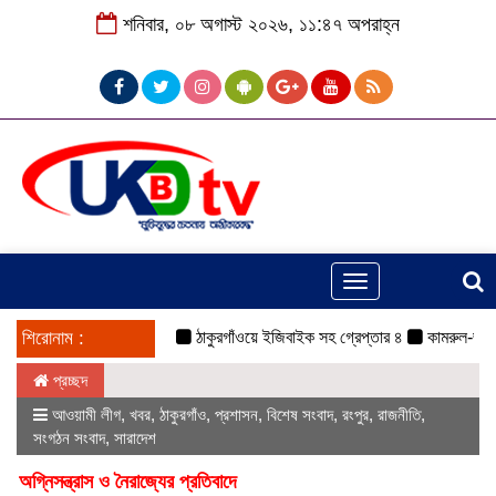
শনিবার, ০৮ অগাস্ট ২০২৬, ১১:৪৭ অপরাহ্ন
Toggle
navigation
শিরোনাম :
ঠাকুরগাঁওয়ে ইজিবাইক সহ গ্রেপ্তার ৪
কামরুল-জসিম প্যান
প্রচ্ছদ
আওয়ামী লীগ
,
খবর
,
ঠাকুরগাঁও
,
প্রশাসন
,
বিশেষ সংবাদ
,
রংপুর
,
রাজনীতি
,
সংগঠন সংবাদ
,
সারাদেশ
অগ্নিসন্ত্রাস ও নৈরাজ্যের প্রতিবাদে