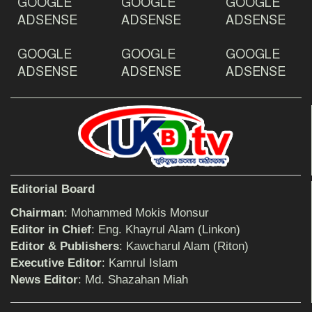
GOOGLE
GOOGLE
GOOGLE
ADSENSE
ADSENSE
ADSENSE
GOOGLE
GOOGLE
GOOGLE
দেশ রক্ষায় প্রগতিশীল সাংবাদিকদের ভুমিকা গুরুত্বপূর্ণ
-মহিবুল হাসান চৌধুরী
ADSENSE
ADSENSE
ADSENSE
আহলে সুন্নাত এর কার্যক্রম বাস্তবায়নের আহ্বান
শিক্ষিকার ওপর হামলাকারীদের গ্রেফতারের দাবিতে
Editorial Board
মানববন্ধন অনুষ্ঠিত
Chairman
: Mohammed Mokis Monsur
Editor in Chief
: Eng. Khayrul Alam (Linkon)
Editor & Publishers
: Kawcharul Alam (Riton)
বিমানের সিলেট-ম্যানচেস্টার সরাসরি ফ্লাইট চালু হচ্ছে
সোমবার
Executive Editor
: Kamrul Islam
News Editor
: Md. Shazahan Miah