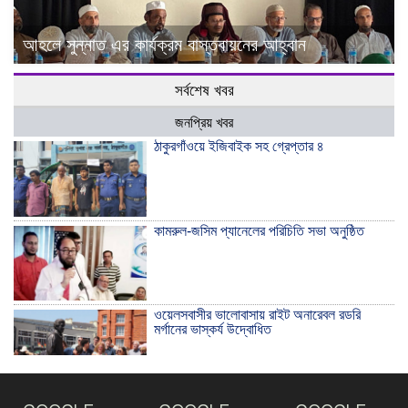
আহলে সুন্নাত এর কার্যক্রম বাস্তবায়নের আহ্বান
সর্বশেষ খবর
জনপ্রিয় খবর
ঠাকুরগাঁওয়ে ইজিবাইক সহ গ্রেপ্তার ৪
কামরুল-জসিম প্যানেলের পরিচিতি সভা অনুষ্ঠিত
ওয়েলসবাসীর ভালোবাসায় রাইট অনারেবল রডরি
মর্গানের ভাস্কর্য উদ্বোধিত
ঠাকুরগাঁওয়ে ইয়াবাসহ যুবক আটক