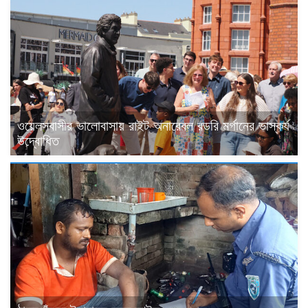
ওয়েলসবাসীর ভালোবাসায় রাইট অনারেবল রডরি মর্গানের ভাস্কর্য
উদ্বোধিত