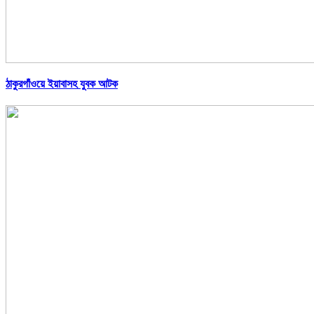
ঠাকুরগাঁওয়ে ইয়াবাসহ যুবক আটক