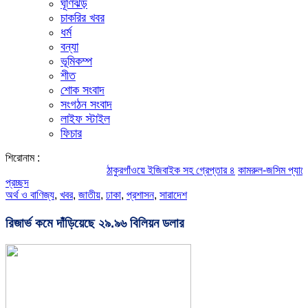
ঘূর্ণিঝড়
চাকরির খবর
ধর্ম
বন্যা
ভূমিকম্প
শীত
শোক সংবাদ
সংগঠন সংবাদ
লাইফ স্টাইল
ফিচার
শিরোনাম :
ঠাকুরগাঁওয়ে ইজিবাইক সহ গ্রেপ্তার ৪
কামরুল-জসিম প্যানেলের পরিচ
প্রচ্ছদ
অর্থ ও বাণিজ্য
,
খবর
,
জাতীয়
,
ঢাকা
,
প্রশাসন
,
সারাদেশ
রিজার্ভ কমে দাঁড়িয়েছে ২৯.৯৬ বিলিয়ন ডলার