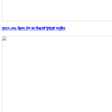
লন্ডনে এস৯ ফিল্মস টেপ বল ক্রিকেট টুর্নামেন্ট অনুষ্ঠিত