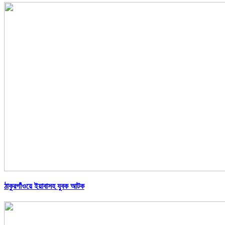
ঠাকুরগাঁওয়ে ইয়াবাসহ যুবক আটক