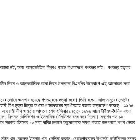
আমরা নই, আজ আন্তর্জাতিক বিশ্বও বলছে বাংলাদেশে গণতন্ত্র নাই। গণতন্ত্র হত্যার
ে শহীদ দিবস ও আন্তর্জাতিক ভাষা দিবস উপলক্ষে বিএনপির উদ্যোগে এই আলোচনা সভা
ের জোরে ক্ষমতায় রয়েছে গণতন্ত্রকে হত্যা করে। তিনি বলেন, আজ মানুষের ভোটের
মী লীগ মুক্ত চিন্তা রুখতে গণমাধ্যমের স্বাধীনতায় বারবার হস্তক্ষেপ করেছে। ১৯৭৫
খন আওয়ামী লীগ ক্ষমতায় আসলো শেখ হাসিনার নেতৃত্ব ১৯৯৯ সালে টাইমস-দৈনিক বাংলা
র দেশ, দিগন্ত টেলিভিশন ও ইসলামিক টেলিভিশন বন্ধ করে দিলো। সবশেষ গত ১৯
উত্তরণে সরকার হটানোর ১০ দফা দাবির চলমান আন্দোলনকে সফল করতে জনগনকে শপথ নেয়ার
মঈন খান, নজরুল ইসলাম খান, সেলিমা রহমান, চেয়ারপারসনের উপদেষ্টা কাউন্সিলের সদস্য