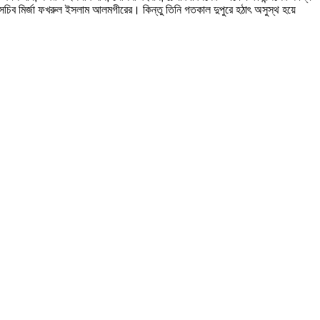
ব মির্জা ফখরুল ইসলাম আলমগীরের। কিন্তু তিনি গতকাল দুপুরে হঠাৎ অসুস্থ হয়ে