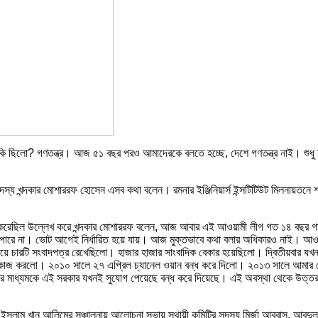
 কি ছিলো? গণতন্ত্র। আজ ৫১ বছর পরও আমাদেরকে বলতে হচ্ছে, দেশে গণতন্ত্র নাই। শুধু 
দস্য খন্দকার মোশাররফ হোসেন এসব কথা বলেন। রমনার ইঞ্জিনিয়ার্স ইন্সটিটিউট মিলনায়তন
 করেছিল উল্লেখ করে খন্দকার মোশাররফ বলেন, আজ আবার এই আওয়ামী লীগ গত ১৪ বছর গায়
তে পারে না। ভোট আগেই নির্ধারিত হয়ে যায়। আজ মুক্তভাবে কথা বলার অধিকারও নাই। আওয়া
দিয়ে চারটি সংবাদপত্র রেখেছিলো। হাজার হাজার সাংবাদিক বেকার হয়েছিলো। দ্বিতীয়বার য
 একই কাজ করলো। ২০১০ সালে ২৭ এপ্রিল চ্যানেল ওয়ান বন্ধ করে দিলো। ২০১৩ সালে আমা
 চিন্তার মাধ্যমকে এই সরকার যখনই সুযোগ পেয়েছে বন্ধ করে দিয়েছে। এই অবস্থা থেকে 
ইসলাম খান আলিমের সঞ্চালনায় আলোচনা সভায় স্থায়ী কমিটির সদস্য মির্জা আব্বাস, আবদুল 