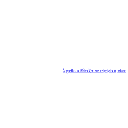
ঠাকুরগাঁওয়ে ইজিবাইক সহ গ্রেপ্তার ৪
কামরুল-জসিম প