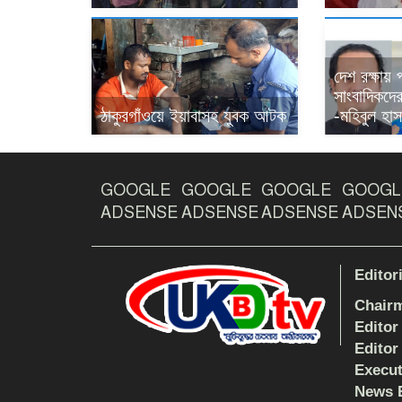
দেশ রক্ষায়
সাংবাদিকদের 
ঠাকুরগাঁওয়ে ইয়াবাসহ যুবক আটক
-মহিবুল হাস
GOOGLE
GOOGLE
GOOGLE
GOOGL
ADSENSE
ADSENSE
ADSENSE
ADSEN
Editor
Chair
Editor
Editor
Execut
News E