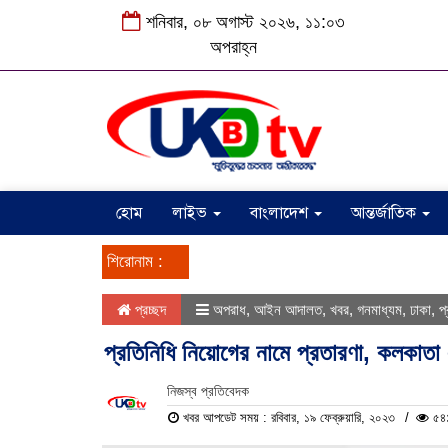
শনিবার, ০৮ অগাস্ট ২০২৬, ১১:০৩
অপরাহ্ন
হোম
লাইভ
বাংলাদেশ
আন্তর্জাতিক
শিরোনাম :
প্রচ্ছদ
অপরাধ
,
আইন আদালত
,
খবর
,
গনমাধ্যম
,
ঢাকা
,
প
প্রতিনিধি নিয়োগের নামে প্রতারণা, কলকাতা এ
নিজস্ব প্রতিবেদক
খবর আপডেট সময় : রবিবার, ১৯ ফেব্রুয়ারি, ২০২৩
৫৪১