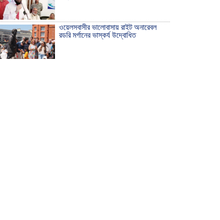
ওয়েলসবাসীর ভালোবাসায় রাইট অনারেবল
রডরি মর্গানের ভাস্কর্য উদ্বোধিত
ঠাকুরগাঁওয়ে ইয়াবাসহ যুবক আটক
দেশ রক্ষায় প্রগতিশীল সাংবাদিকদের ভুমিকা
গুরুত্বপূর্ণ -মহিবুল হাসান চৌধুরী
আহলে সুন্নাত এর কার্যক্রম বাস্তবায়নের
আহ্বান
শিক্ষিকার ওপর হামলাকারীদের গ্রেফতারের
দাবিতে মানববন্ধন অনুষ্ঠিত