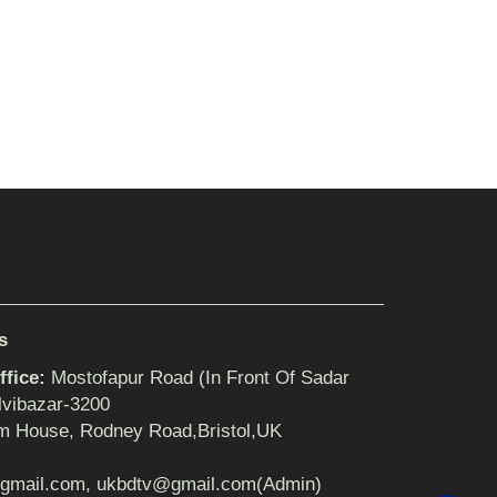
s
fice:
Mostofapur Road (In Front Of Sadar
lvibazar-3200
m House, Rodney Road,Bristol,UK
gmail.com, ukbdtv@gmail.com(Admin)