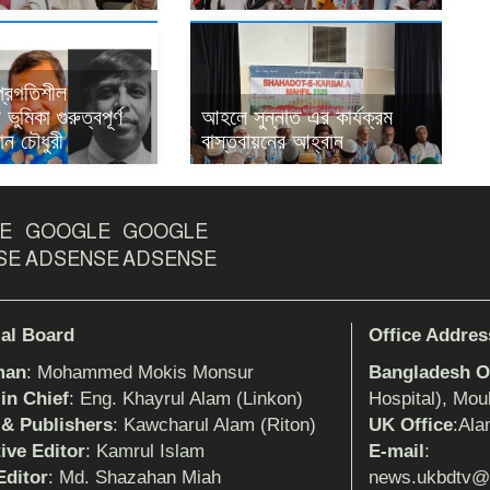
 প্রগতিশীল
ভুমিকা গুরুত্বপূর্ণ
আহলে সুন্নাত এর কার্যক্রম
ান চৌধুরী
বাস্তবায়নের আহ্বান
E
GOOGLE
GOOGLE
SE
ADSENSE
ADSENSE
ial Board
Office Addres
man
: Mohammed Mokis Monsur
Bangladesh Of
 in Chief
: Eng. Khayrul Alam (Linkon)
Hospital), Mou
 & Publishers
: Kawcharul Alam (Riton)
UK Office
:Ala
ive Editor
: Kamrul Islam
E-mail
:
ditor
: Md. Shazahan Miah
news.ukbdtv@