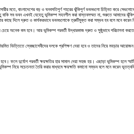
রীর মতে, বাংলাদেশের বড় ও ঘনবসতিপূর্ণ শহরের ঝূঁকিপূর্ণ ভবনগুলো চিহ্নিত করে সেগুলোক
বাকি সব ভবন এখনই যেহেতু ভূমিকম্প সহনশীল করা বাস্তবসম্মত না, শুরুতে আমাদের ঝূঁক
লোর কাছে দিলে দ্রুত ও কার্যকরভাবে ভবনগুলোকে ত্রুটিমুক্ত করা সম্ভব হব বলে মনে করেন
েয়ে অনেক কম হবে। আর ভূমিকম্প পরবর্তী উদ্ধারকাজ দ্রুত ও সুষ্ঠুভাবে পরিচালনা করতে মহ
 নিয়মিত ভিত্তিতে স্বেচ্ছাসেবীদের দলকে প্রশিক্ষণ দেয়া হবে ও তাদের নিয়ে মহড়ার আয়োজ
হবে। ফলে দুর্যোগ পরবর্তী ক্ষয়ক্ষতির হার সামাল দেয়া সহজ হয়। এছাড়া ভূমিকম্প হলে স্মার্
ভূমিকম্প নিয়ে সচেতনতা তৈরি করার মাধ্যমে ক্ষয়ক্ষতি কমানো সম্ভব বলে মনে করেন ভূতত্ববিদ