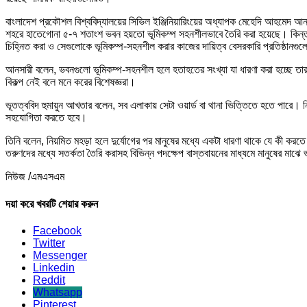
বাংলাদেশ প্রকৌশল বিশ্ববিদ্যালয়ের সিভিল ইঞ্জিনিয়ারিংয়ের অধ্যাপক মেহেদি আহমেদ আনসা
শহরে হাতেগোনা ৫-৭ শতাংশ ভবন হয়তো ভূমিকম্প সহনশীলভাবে তৈরি করা হয়েছে। কিন্তু 
চিহ্নিত করা ও সেগুলোকে ভূমিকম্প-সহনশীল করার কাজের দায়িত্ব বেসরকারি প্রতিষ্ঠানগু
আনসারী বলেন, ভবনগুলো ভূমিকম্প-সহনশীল হলে হতাহতের সংখ্যা যা ধারণা করা হচ্ছে তার চ
বিকল্প নেই বলে মনে করের বিশেষজ্ঞরা।
ভূতত্ববিদ হুমায়ুন আখতার বলেন, সব এলাকায় সেটা ওয়ার্ড বা থানা ভিত্তিতে হতে পারে।
সহযোগিতা করতে হবে।
তিনি বলেন, নিয়মিত মহড়া হলে দুর্যোগের পর মানুষের মধ্যে একটা ধারণা থাকে যে কী করতে 
তরুণদের মধ্যে সতর্কতা তৈরি করাসহ বিভিন্ন পদক্ষেপ বাস্তবায়নের মাধ্যমে মানুষের মাঝে 
নিউজ /এমএসএম
দয়া করে খবরটি শেয়ার করুন
Facebook
Twitter
Messenger
Linkedin
Reddit
Whatsapp
Pinterest