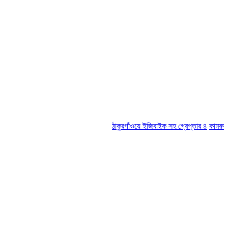
ঠাকুরগাঁওয়ে ইজিবাইক সহ গ্রেপ্তার ৪
কামরুল-জসিম প