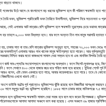
্তি বাড়তে থাকবে।
ওই গবেষণায় উঠে আসে যে বাংলাদেশে বড় ধরনের ভূমিকম্প হলে কী পরিমাণ ক্ষয়ক্ষতি হতে পা
ভাবে তৈরি ভবন, ভূমিকম্প প্রতিরোধী ভবন তৈরিতে উদাসীনতা, ভূমিকম্প নিয়ে সচেতনতা ও প্
ন আছে, সেই এলাকায় আট মাত্রার বেশি ভূমিকম্প হলে ক্ষয়ক্ষতি তুরস্কের চেয়ে ভয়াবহ মাত্র
বংস হয় তাহলে ৬,০০০ ভবন বিধ্বস্ত হবে। যার ফলে অন্তত তিন লাখ মানুষ সরাসরি হতাহত হ
লা হয়, ঢাকায় সাত বা তার বেশি মাত্রার ভূমিকম্প অনুভূত হলে, শহরের ৭২,০০০ ভবন ভেঙে
ুরের ঘনবসতিপূর্ণ এলাকায় আরও লাখ খানেক মানুষ ক্ষতিগ্রস্ত হতে পারেন। আর পূর্বপ্রস্তু
সরবরাহ নিশ্চিত করার মতো কাজগুলো সামাল দেয়া সম্ভব হবে না এবং মানবিক বিপর্যয় তৈরি 
ণে বার্মা সাব-প্লেটের সংযোগস্থলে বাংলাদেশের অবস্থান। ফলে সিলেট-সুনামগঞ্জ হয়ে, কিশোর
হয়নি। ফলে সেখানে ৪০০ থেকে হাজার বছর ধরে শক্তি জমা হয়ে রয়েছে। ইন্ডিয়া প্লেট পূর্ব দিক
তিনি আরও বলেন, এটা যেমন একবারে হতে পারে, আবার কয়েকবারেও হতে পারে। তবে যে কোন
ো বিজ্ঞানীদের এখনো ধারণা নেই।
অংশে ডাউকি ফল্টের পূর্ব প্রান্তেও ভূমিকম্পের ঝুঁকি রয়েছে বলে বিজ্ঞানীরা আশঙ্কা করছেন
৮ সালে মধুপুর ফল্টে বড় ভূমিকম্প হয়েছিল। ১৮৮৫ সালে ঢাকার কাছে মানিকগঞ্জে ৭.৫ মাত
া সম্ভব হলে ভূমিকম্পের ক্ষয়ক্ষতি সামাল দেয়া সহজ হবে বলে মনে করেন বিশেষজ্ঞরা। ভূমিক
ি কর্পোরেশনগুলোকে আলাদা আলাদা অঞ্চলে ভাগ করা হয়েছে। এসব অঞ্চলে ৩৬ হাজার প্রশিক্ষিত